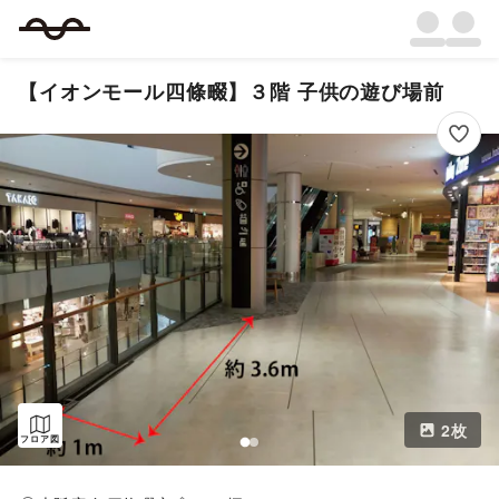
【イオンモール四條畷】３階 子供の遊び場前
2
枚
フロア図