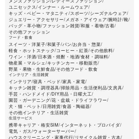
メンズファッション
/
レディースファッション
/
ユニセックス
/
インナー・ルームウェア
/
キッズ・ベビー・マタニティ
/
スポーツ
/
シーズナルウェア
/
ジュエリー・アクセサリー
/
メガネ・アイウェア
/
腕時計
/
靴
/
バッグ・革小物
/
ファッション雑貨
/
和服・着物
/
古着
/
その他ファッション
フード・飲食
スイーツ・洋菓子
/
和菓子
/
パン
/
お弁当・惣菜
/
軽食・ホットスナック
/
コーヒー・紅茶
/
その他飲料
/
ワイン・洋酒
/
日本酒・焼酎・地酒
/
食材・調味料
/
物産展・マルシェ
/
キッチンカー・移動販売
/
野菜・果物・生鮮食品
/
その他フード・飲食
インテリア・生活雑貨
インテリア
/
寝具・ベッド
/
家具・家電
/
キッチン雑貨・調理器具
/
掃除用品・生活便利品
/
文房具
/
手芸・ハンドメイド
/
DIY用品・日曜大工
/
園芸・ガーデニング
/
花・盆栽・ドライフラワー
/
犬・猫・ペット
/
日用雑貨
/
食器・陶磁器
/
その他インテリア・生活雑貨
生活サービス
携帯キャリア・格安SIM
/
インターネット・プロバイダ
/
電気・ガス
/
ウォーターサーバー
/
ハウスクリーニング・家事代行
/
リサイクル雑貨・古本
/