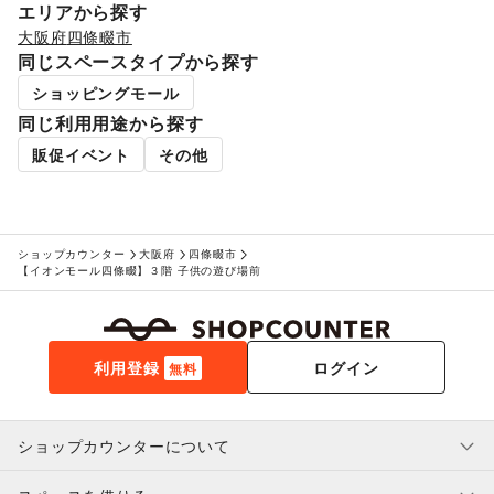
生活サービス
エリアから探す
携帯キャリア・格安SIM
/
インターネット・プロバイダ
/
大阪府
四條畷市
電気・ガス
/
ウォーターサーバー
/
同じスペースタイプから探す
ハウスクリーニング・家事代行
/
リサイクル雑貨・古本
/
買取査定・金券
/
ギフト・プレゼント
/
リフォーム
/
ショッピングモール
住宅（購入・賃貸）
/
たばこ
/
修理・メンテナンス
/
同じ利用用途から探す
就職・転職・求人
/
その他生活サービス
販促イベント
その他
金融サービス
クレジットカード
/
保険
/
銀行
/
住宅ローン
/
証券・FX
/
不動産投資
/
その他金融サービス
子育て・教育
おもちゃ・絵本
/
その他子育て・教育
ショップカウンター
大阪府
四條畷市
美容・健康・医療
【イオンモール四條畷】３階 子供の遊び場前
ジム・フィットネス
/
ダイエット・健康グッズ
/
美容・コスメ・香水
/
ヘアケア・シャンプー
/
美容家電
/
ヘアサロン・ネイルサロン
/
マッサージ・整体
/
エステ・美容サービス
/
健康食品・サプリメント
/
利用登録
ログイン
無料
女性用品・フェムテック
/
コンタクトレンズ
/
医療・医薬品
/
その他美容・健康
エンタメ・ガジェット
PC・スマートフォン
/
スマホアクセサリー
/
ガジェット
/
ショップカウンターについて
ゲーム
/
アニメ
/
コミック・マンガ
/
アイドル・芸能人
/
おもちゃ・ホビー
/
楽器・音楽機材
/
CD・DVD・本・雑誌
/