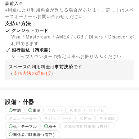
事前入金
※用途により利用料金が異なる場合があります。詳しくはスペ
ースオーナーへお問い合わせください。
支払い方法
クレジットカード
Visa / Mastercard / AMEX / JCB / Diners / Discover が
利用できます
銀行振込（請求書）
ショップカウンターの指定口座へお振り込みください
スペースの利用料金は
事前決済
です
（
支払方法の詳細
）
設備・什器
空調
電源
Wi-Fi
水道
トイレ
エレベーター
バックヤード
控室
冷蔵庫
机・テーブル
椅子
関係者用駐車場（無料）
関係者用駐車場（有料）