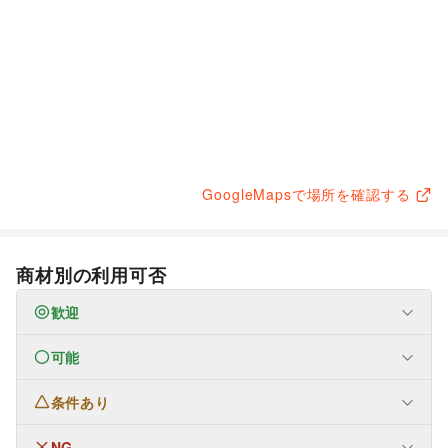
GoogleMapsで場所を確認する
商材別の利用可否
歓迎
可能
なし
条件あり
生活サービス
定期宅配
/
冠婚葬祭
/
資格・習い事
子育て・教育
NG