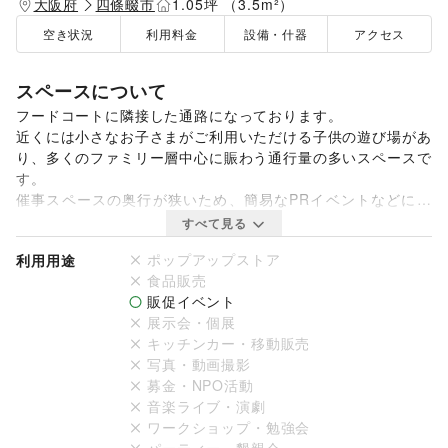
大阪府
四條畷市
1.05坪 （3.5m²）
空き状況
利用料金
設備・什器
アクセス
スペースについて
フードコートに隣接した通路になっております。

近くには小さなお子さまがご利用いただける子供の遊び場があ
り、多くのファミリー層中心に賑わう通行量の多いスペースで
す。

催事スペースの奥行が狭いため、簡易なPRイベントなどに適
しています。

すべて見る
注意：奥行1.5ｍ×幅6ｍほどになります。決められた範囲内で
ポップアップストア
利用用途
お願いいたします。
食品販売
販促イベント
展示会・個展
キッチンカー・移動販売
写真・動画撮影
募金・NPO活動
音楽ライブ・演劇
ワークショップ・勉強会