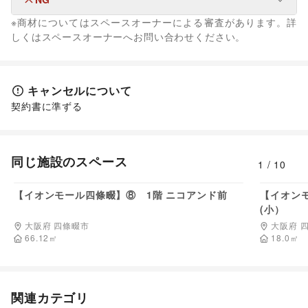
なし
ベビー用品
/
ランドセル
/
学習教材・通信教育
/
※商材についてはスペースオーナーによる審査があります。詳
子供向け教室・レッスン
/
塾・家庭教師
ファッション
アート・デザイン
しくはスペースオーナーへお問い合わせください。
メンズファッション
/
レディースファッション
/
絵画・書
/
写真・イラストレーション
/
立体作品・彫刻
/
ユニセックス
/
インナー・ルームウェア
/
その他アート・デザイン
キッズ・ベビー・マタニティ
/
スポーツ
/
シーズナルウェア
/
ジュエリー・アクセサリー
/
メガネ・アイウェア
/
腕時計
/
キャンセルについて
靴
/
バッグ・革小物
/
ファッション雑貨
/
和服・着物
/
古着
/
契約書に準ずる
その他ファッション
フード・飲食
スイーツ・洋菓子
/
和菓子
/
パン
/
お弁当・惣菜
/
軽食・ホットスナック
/
コーヒー・紅茶
/
その他飲料
/
同じ施設のスペース
1
/
10
ワイン・洋酒
/
日本酒・焼酎・地酒
/
食材・調味料
/
275,000
円/日
物産展・マルシェ
/
キッチンカー・移動販売
/
【イオンモール四條畷】⑧ 1階 ニコアンド前
【イオンモ
野菜・果物・生鮮食品
/
その他フード・飲食
(小）
インテリア・生活雑貨
インテリア
/
寝具・ベッド
/
家具・家電
/
大阪府 四條畷市
大阪府 
キッチン雑貨・調理器具
66.12
㎡
/
掃除用品・生活便利品
/
文房具
18.0
/
㎡
手芸・ハンドメイド
/
DIY用品・日曜大工
/
園芸・ガーデニング
/
花・盆栽・ドライフラワー
/
犬・猫・ペット
/
日用雑貨
/
食器・陶磁器
/
関連カテゴリ
その他インテリア・生活雑貨