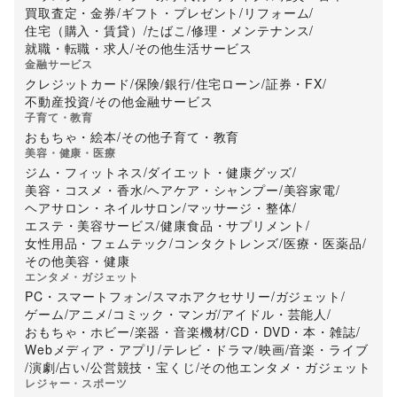
買取査定・金券
/
ギフト・プレゼント
/
リフォーム
/
住宅（購入・賃貸）
/
たばこ
/
修理・メンテナンス
/
就職・転職・求人
/
その他生活サービス
金融サービス
クレジットカード
/
保険
/
銀行
/
住宅ローン
/
証券・FX
/
不動産投資
/
その他金融サービス
子育て・教育
おもちゃ・絵本
/
その他子育て・教育
美容・健康・医療
ジム・フィットネス
/
ダイエット・健康グッズ
/
美容・コスメ・香水
/
ヘアケア・シャンプー
/
美容家電
/
ヘアサロン・ネイルサロン
/
マッサージ・整体
/
エステ・美容サービス
/
健康食品・サプリメント
/
女性用品・フェムテック
/
コンタクトレンズ
/
医療・医薬品
/
その他美容・健康
エンタメ・ガジェット
PC・スマートフォン
/
スマホアクセサリー
/
ガジェット
/
ゲーム
/
アニメ
/
コミック・マンガ
/
アイドル・芸能人
/
おもちゃ・ホビー
/
楽器・音楽機材
/
CD・DVD・本・雑誌
/
Webメディア・アプリ
/
テレビ・ドラマ
/
映画
/
音楽・ライブ
/
演劇
/
占い
/
公営競技・宝くじ
/
その他エンタメ・ガジェット
レジャー・スポーツ