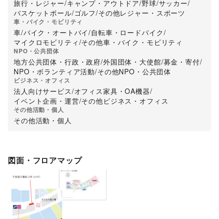
旅行・レジャー
/
キャンプ・アウトドア
/
野球
/
サッカー
/
バスケットボール
/
ゴルフ
/
その他レジャー・スポーツ
車・バイク・モビリティ
車
/
バイク・オートバイ
/
自転車・ロードバイク
/
マイクロモビリティ
/
その他車・バイク・モビリティ
NPO・公共団体
地方公共団体・行政・政府
/
外国団体・大使館
/
募金・寄付
/
NPO・ボランティア活動
/
その他NPO・公共団体
ビジネス・オフィス
法人向けサービス
/
オフィス家具・OA機器
/
イベント企画・運営
/
その他ビジネス・オフィス
その他活動・個人
その他活動・個人
図面・フロアマップ