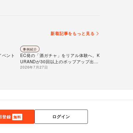
新着記事をもっと見る
事例紹介
イベント
EC発の「酒ガチャ」をリアル体験へ。K
URANDが30回以上のポップアップ出店
2026年7月27日
で届ける“新しいお酒との出会い”
ログイン
用登録
無料