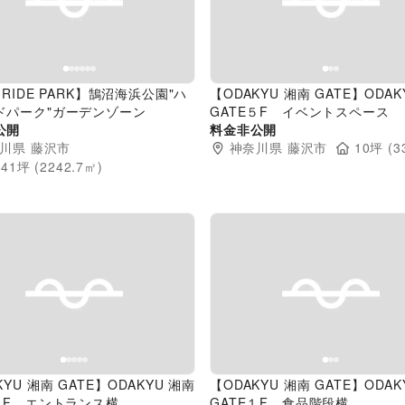
evious slide
Next slide
Previous slide
-RIDE PARK】鵠沼海浜公園"ハ
【ODAKYU 湘南 GATE】ODAK
ドパーク"ガーデンゾーン
GATE５F イベントスペース
公開
料金非公開
川県
藤沢市
神奈川県
藤沢市
10
坪 (
3
.41
坪 (
2242.7
㎡)
evious slide
Next slide
Previous slide
KYU 湘南 GATE】ODAKYU 湘南
【ODAKYU 湘南 GATE】ODAK
E２F エントランス横
GATE１F 食品階段横