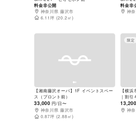
料金非公開
料金非
神奈川県
藤沢市
神奈
6.11
坪 (
20.2
㎡)
限定
Previous slide
Next slide
Pr
【湘南藤沢オーパ】1F イベントスペー
【横浜
ス（プロント前）
｜割引
33,000
ーショ
13,20
円/日〜
ストア
神奈川県
藤沢市
神奈
イベン
0.87
坪 (
2.88
㎡)