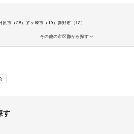
田原市
（
28
）
茅ヶ崎市
（
19
）
秦野市
（
12
）
その他の市区郡から探す
販促イベント
展示会・個
会
探す