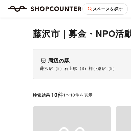
スペースを探す
藤沢市
｜
募金・NPO活
周辺の駅
藤沢駅
（
8
）
石上駅
（
8
）
柳小路駅
（
8
）
10
件
1
〜
10
件を表示
検索結果