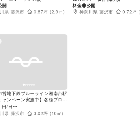
公開
料金非公開
川県
藤沢市
0.87
坪 (
2.9
㎡)
神奈川県
藤沢市
0.72
坪 
evious slide
Next slide
市営地下鉄ブルーライン湘南台駅
キャンペーン実施中】各種プロモ
ンや物販、食物販のポップアップ
0
円/日〜
に最適な改札内モニュメント横の
川県
藤沢市
3.02
坪 (
10
㎡)
トスペース