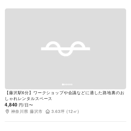
Previous slide
Next s
【藤沢駅6分】ワークショップや会議などに適した路地裏のお
しゃれレンタルスペース
4,840
円/日〜
神奈川県
藤沢市
3.63
坪 (
12
㎡)