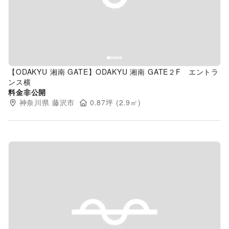
【ODAKYU 湘南 GATE】ODAKYU 湘南 GATE２F エントラ
ンス横
料金非公開
神奈川県
藤沢市
0.87
坪 (
2.9
㎡)
Previous slide
Next s