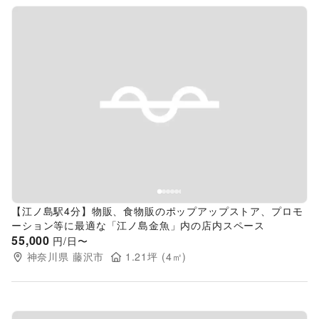
Previous slide
Next s
【江ノ島駅4分】物販、食物販のポップアップストア、プロモ
ーション等に最適な「江ノ島金魚」内の店内スペース
55,000
円/日〜
神奈川県
藤沢市
1.21
坪 (
4
㎡)