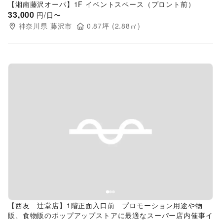
【湘南藤沢オーパ】1F イベントスペース（プロント前）
33,000
円/日〜
神奈川県
藤沢市
0.87
坪 (
2.88
㎡)
Previous slide
Next s
【西友 辻堂店】1階正面入口前 プロモーション用途や物
販、食物販のポップアップストアに最適なスーパー店内催事イ