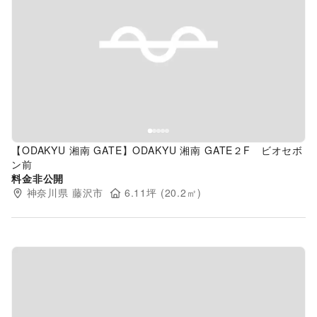
Previous slide
Next s
【ODAKYU 湘南 GATE】ODAKYU 湘南 GATE２F ビオセボ
ン前
料金非公開
神奈川県
藤沢市
6.11
坪 (
20.2
㎡)