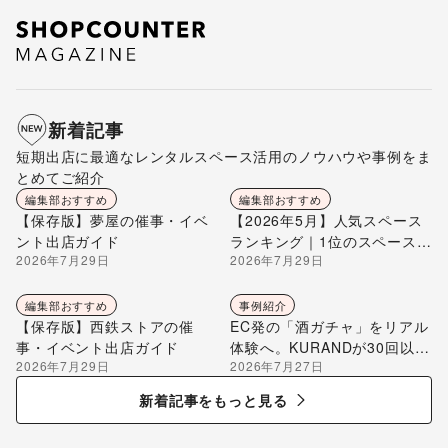
新着記事
短期出店に最適なレンタルスペース活用のノウハウや事例をま
とめてご紹介
編集部おすすめ
編集部おすすめ
【保存版】夢屋の催事・イベ
【2026年5月】人気スペース
ント出店ガイド
ランキング｜1位のスペースを
2026年7月29日
2026年7月29日
編集部が解説
編集部おすすめ
事例紹介
【保存版】西鉄ストアの催
EC発の「酒ガチャ」をリアル
事・イベント出店ガイド
体験へ。KURANDが30回以上
2026年7月29日
2026年7月27日
のポップアップ出店で届け
る“新しいお酒との出会い”
新着記事をもっと見る