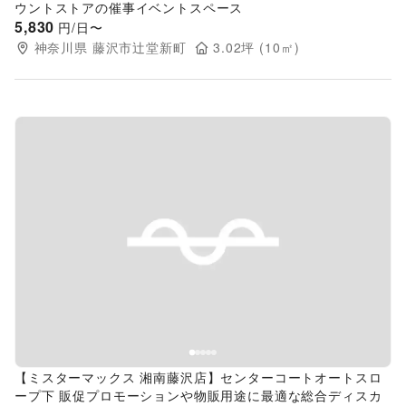
ウントストアの催事イベントスペース
5,830
円/日〜
神奈川県
藤沢市辻堂新町
3.02
坪 (
10
㎡)
Previous slide
Next s
【ミスターマックス 湘南藤沢店】センターコートオートスロ
ープ下 販促プロモーションや物販用途に最適な総合ディスカ