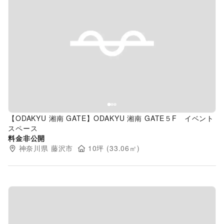
Previous slide
Next s
【ODAKYU 湘南 GATE】ODAKYU 湘南 GATE５F イベント
スペース
料金非公開
神奈川県
藤沢市
10
坪 (
33.06
㎡)