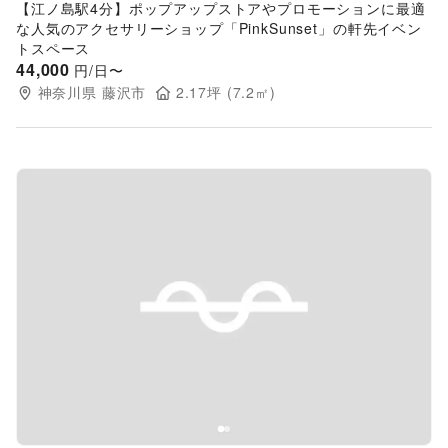
【江ノ島駅4分】ポップアップストアやプロモーションに最適
な人気のアクセサリーショップ「PinkSunset」の軒先イベン
トスペース
44,000
円/日〜
神奈川県
藤沢市
2.17
坪 (
7.2
㎡)
Previous slide
Next s