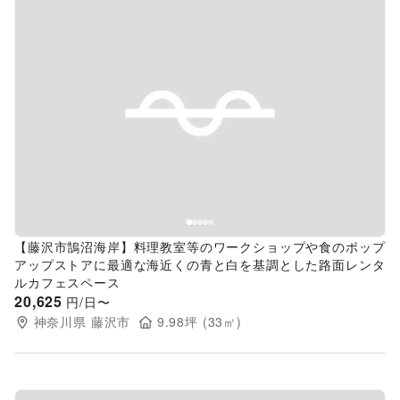
Previous slide
Next s
【藤沢市鵠沼海岸】料理教室等のワークショップや食のポップ
アップストアに最適な海近くの青と白を基調とした路面レンタ
ルカフェスペース
20,625
円/日〜
神奈川県
藤沢市
9.98
坪 (
33
㎡)