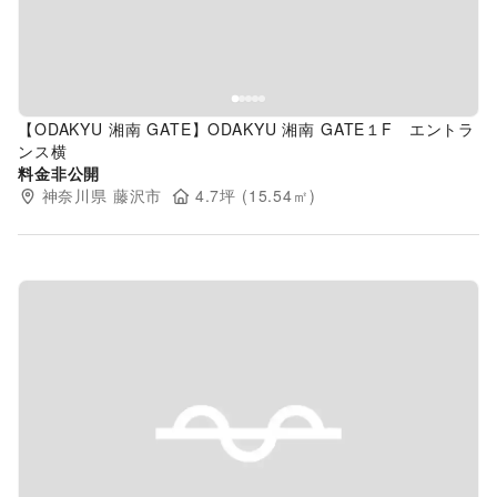
【ODAKYU 湘南 GATE】ODAKYU 湘南 GATE１F エントラ
ンス横
料金非公開
神奈川県
藤沢市
4.7
坪 (
15.54
㎡)
Previous slide
Next s