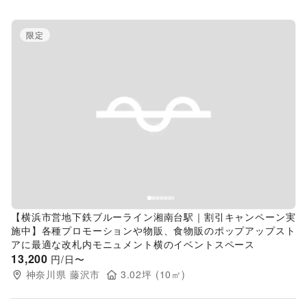
限定
Previous slide
Next s
【横浜市営地下鉄ブルーライン湘南台駅｜割引キャンペーン実
施中】各種プロモーションや物販、食物販のポップアップスト
アに最適な改札内モニュメント横のイベントスペース
13,200
円/日〜
神奈川県
藤沢市
3.02
坪 (
10
㎡)