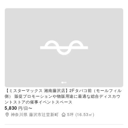
Previous slide
Next s
【ミスターマックス 湘南藤沢店】2Fタバコ前（モールフィル
側） 販促プロモーションや物販用途に最適な総合ディスカウ
ントストアの催事イベントスペース
5,830
円/日〜
神奈川県
藤沢市辻堂新町
5
坪 (
16.53
㎡)