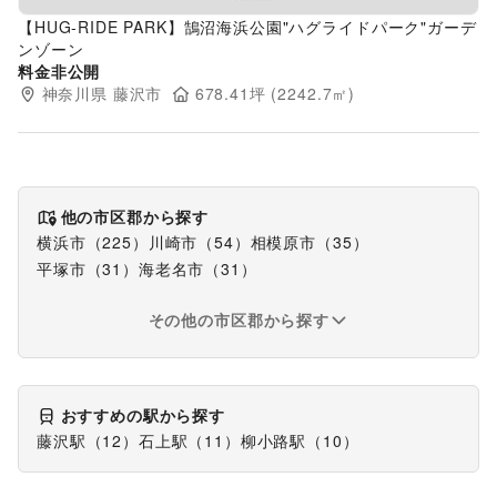
【HUG-RIDE PARK】鵠沼海浜公園"ハグライドパーク"ガーデ
ンゾーン
料金非公開
神奈川県
藤沢市
678.41
坪 (
2242.7
㎡)
他の市区郡から探す
横浜市
（
225
）
川崎市
（
54
）
相模原市
（
35
）
平塚市
（
31
）
海老名市
（
31
）
その他の市区郡から探す
おすすめの駅から探す
藤沢駅
（
12
）
石上駅
（
11
）
柳小路駅
（
10
）