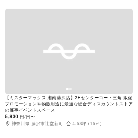
Previous slide
Next s
【ミスターマックス 湘南藤沢店】2Fセンターコート三角 販促
プロモーションや物販用途に最適な総合ディスカウントストア
の催事イベントスペース
5,830
円/日〜
神奈川県
藤沢市辻堂新町
4.53
坪 (
15
㎡)