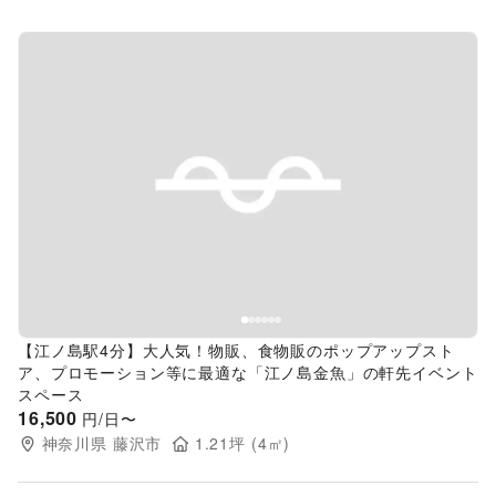
Previous slide
Next s
【江ノ島駅4分】大人気！物販、食物販のポップアップスト
ア、プロモーション等に最適な「江ノ島金魚」の軒先イベント
スペース
16,500
円/日〜
神奈川県
藤沢市
1.21
坪 (
4
㎡)