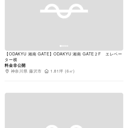
Previous slide
Next s
【ODAKYU 湘南 GATE】ODAKYU 湘南 GATE２F エレベー
ター横
料金非公開
神奈川県
藤沢市
1.81
坪 (
6
㎡)