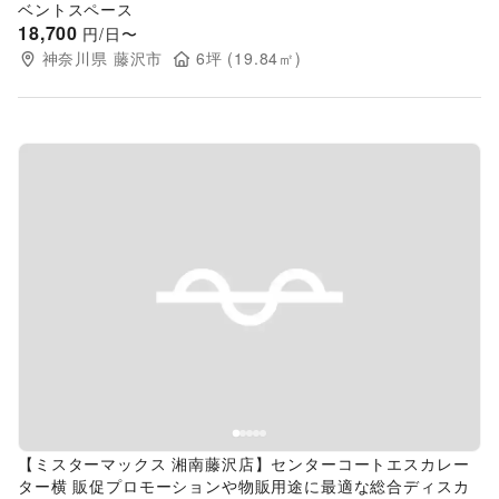
ベントスペース
18,700
円/日〜
神奈川県
藤沢市
6
坪 (
19.84
㎡)
Previous slide
Next s
【ミスターマックス 湘南藤沢店】センターコートエスカレー
ター横 販促プロモーションや物販用途に最適な総合ディスカ