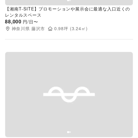
【湘南T‐SITE】プロモーションや展示会に最適な入口近くの
レンタルスペース
88,000
円/日〜
神奈川県
藤沢市
0.98
坪 (
3.24
㎡)
Previous slide
Next s