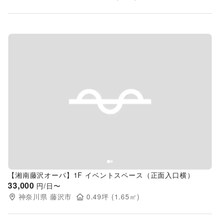
Previous slide
Next s
【湘南藤沢オーパ】1F イベントスペース（正面入口横）
33,000
円/日〜
神奈川県
藤沢市
0.49
坪 (
1.65
㎡)