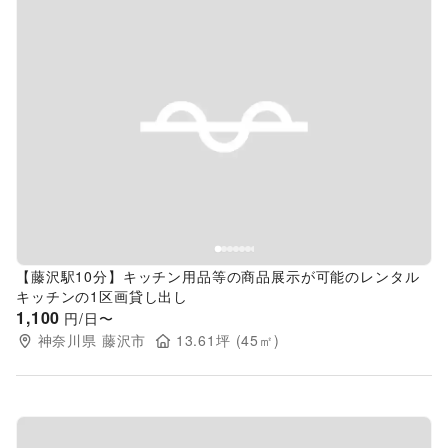
Previous slide
Next s
【藤沢駅10分】キッチン用品等の商品展示が可能のレンタル
キッチンの1区画貸し出し
1,100
円/日〜
神奈川県
藤沢市
13.61
坪 (
45
㎡)