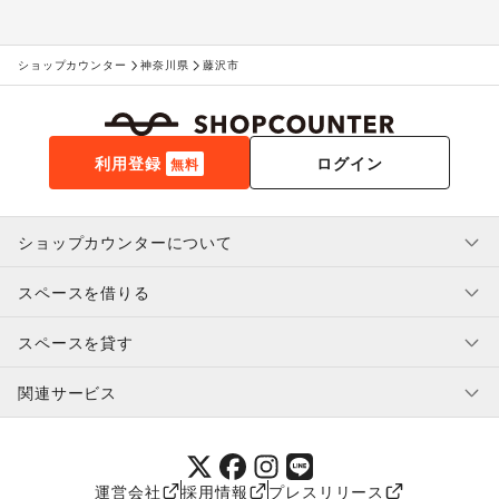
ショップカウンター
神奈川県
藤沢市
利用登録
ログイン
無料
ショップカウンターについて
スペースを借りる
利用規約・ガイドライン
プライバシーポリシー
スペースを貸す
特定商取引法に基づく表示
スペースを借りたい人へ
ヘルプ・お問い合わせ
はじめてガイド
関連サービス
補償プログラム
ユーザー利用規約
スペースを貸したい方へ
提携パートナー
オーナー利用規約
提携パートナー
SHOPCOUNTER MAGAZINE
運営会社
採用情報
プレスリリース
ショップカウンターエンタープライズ