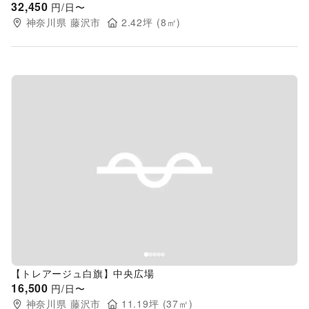
32,450
円/日〜
神奈川県
藤沢市
2.42
坪 (
8
㎡)
Previous slide
Next s
【トレアージュ白旗】中央広場
16,500
円/日〜
神奈川県
藤沢市
11.19
坪 (
37
㎡)