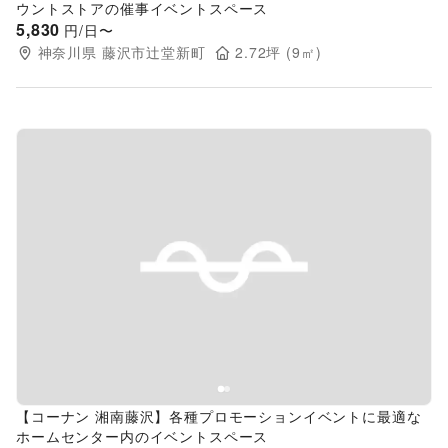
ウントストアの催事イベントスペース
5,830
円/日〜
神奈川県
藤沢市辻堂新町
2.72
坪 (
9
㎡)
Previous slide
Next s
【コーナン 湘南藤沢】各種プロモーションイベントに最適な
ホームセンター内のイベントスペース