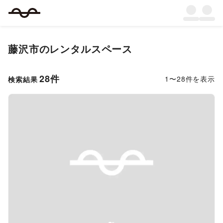
藤沢市
のレンタルスペース
28
件
1
〜
28
件を表示
検索結果
Previous slide
Next s