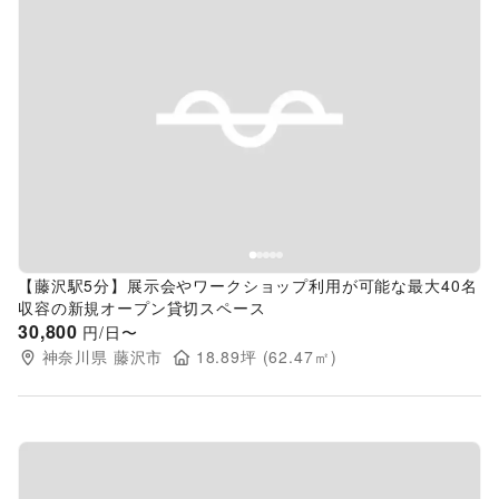
Previous slide
Next s
【藤沢駅5分】展示会やワークショップ利用が可能な最大40名
収容の新規オープン貸切スペース
30,800
円/日〜
神奈川県
藤沢市
18.89
坪 (
62.47
㎡)