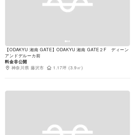
Previous slide
Next s
【ODAKYU 湘南 GATE】ODAKYU 湘南 GATE２F ディーン
アンドデルーカ前
料金非公開
神奈川県
藤沢市
1.17
坪 (
3.9
㎡)
Previous slide
Next s