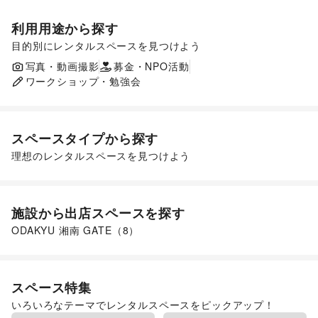
利用用途から探す
目的別にレンタルスペースを見つけよう
ポップアップストア
食品販売
販促イベント
写真・動画撮影
募金・NPO活動
展示会・個展
ワークショップ・勉強会
スペースタイプから探す
理想のレンタルスペースを見つけよう
ショッピングモール
施設から出店スペースを探す
ODAKYU 湘南 GATE
（
8
）
スペース特集
いろいろなテーマでレンタルスペースをピックアップ！