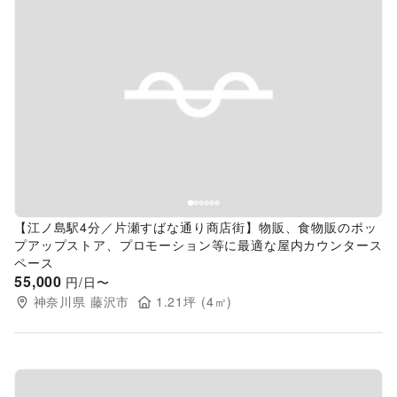
Previous slide
Next s
【江ノ島駅4分／片瀬すばな通り商店街】物販、食物販のポッ
プアップストア、プロモーション等に最適な屋内カウンタース
ペース
55,000
円/日〜
神奈川県
藤沢市
1.21
坪 (
4
㎡)