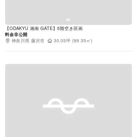
【ODAKYU 湘南 GATE】5階空き区画
料金非公開
神奈川県
藤沢市
30.05
坪 (
99.35
㎡)
Previous slide
Next s