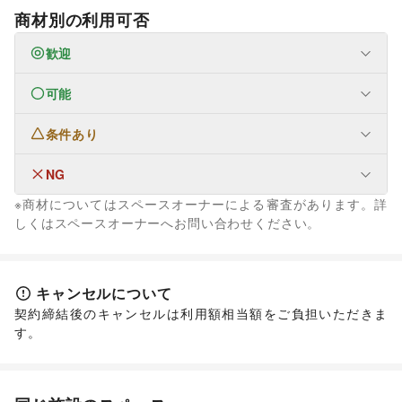
商材別の利用可否
歓迎
可能
なし
条件あり
ファッション
メンズファッション
/
レディースファッション
/
ユニセックス
/
インナー・ルームウェア
/
NG
なし
キッズ・ベビー・マタニティ
/
スポーツ
/
シーズナルウェア
※商材についてはスペースオーナーによる審査があります。詳
/
ジュエリー・アクセサリー
/
メガネ・アイウェア
/
腕時計
/
なし
しくはスペースオーナーへお問い合わせください。
靴
/
バッグ・革小物
/
ファッション雑貨
/
和服・着物
/
古着
/
その他ファッション
フード・飲食
スイーツ・洋菓子
/
和菓子
/
パン
/
お弁当・惣菜
/
キャンセルについて
軽食・ホットスナック
/
コーヒー・紅茶
/
その他飲料
/
契約締結後のキャンセルは利用額相当額をご負担いただきま
ワイン・洋酒
/
日本酒・焼酎・地酒
/
食材・調味料
/
す。
物産展・マルシェ
/
キッチンカー・移動販売
/
野菜・果物・生鮮食品
/
その他フード・飲食
インテリア・生活雑貨
インテリア
/
寝具・ベッド
/
家具・家電
/