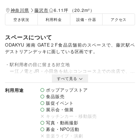
神奈川県
藤沢市
6.11坪 （20.2m²）
空き状況
利用料金
設備・什器
アクセス
スペースについて
ODAKYU 湘南 GATE２F食品店舗前のスペースで、藤沢駅ペ
デストリアンデッキに面している区画です。

・駅利用者の目に留まる好立地 　

　ー江ノ電とJR・小田急を結ぶコンコース上での出店で、通
行量・視認性ともに抜群な区画です。

すべて見る
・観光客が多く訪れるエリア 　

ポップアップストア
利用用途
　－江の島・鎌倉方面への玄関口として、国内外の観光客が多
食品販売
数来訪。

販促イベント
・幅広い年齢層が行き交う空間 　

展示会・個展
　－学生からファミリー層、ご年配の方まで、多様なターゲッ
キッチンカー・移動販売
トにアプローチが可能。

写真・動画撮影
募金・NPO活動
地元の逸品や新しいブランドのPR、季節限定の販売など、柔
音楽ライブ・演劇
軟な活用が可能です。
