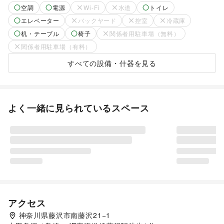
空調
電源
Wi-Fi
水道
トイレ
エレベーター
バックヤード
控室
冷蔵庫
机・テーブル
椅子
関係者用駐車場（無料）
関係者用駐車場（有料）
すべての設備・什器を見る
よく一緒に見られているスペース
アクセス
神奈川県藤沢市南藤沢21−1