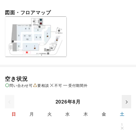
図面・フロアマップ
空き状況
問い合わせ可
要相談
不可
受付期間外
2026年8月
日
月
火
水
木
金
土
1