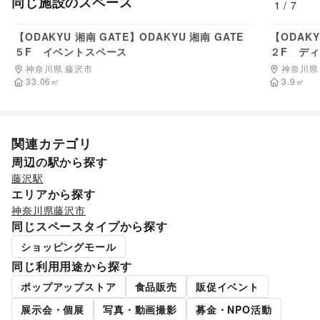
同じ施設のスペース
キッチン雑貨・調理器具
/
掃除用品・生活便利品
/
文房具
/
1
/
7
料金非公開
手芸・ハンドメイド
/
DIY用品・日曜大工
/
園芸・ガーデニング
/
花・盆栽・ドライフラワー
/
【ODAKYU 湘南 GATE】ODAKYU 湘南 GATE
【ODAKY
犬・猫・ペット
/
日用雑貨
/
食器・陶磁器
/
５F イベントスペース
２F デ
その他インテリア・生活雑貨
神奈川県 藤沢市
神奈川県
生活サービス
33.06
㎡
3.9
㎡
携帯キャリア・格安SIM
/
インターネット・プロバイダ
/
電気・ガス
/
ウォーターサーバー
/
ハウスクリーニング・家事代行
/
定期宅配
/
リサイクル雑貨・古本
/
買取査定・金券
/
関連カテゴリ
ギフト・プレゼント
/
冠婚葬祭
/
資格・習い事
/
リフォーム
/
周辺の駅から探す
住宅（購入・賃貸）
/
たばこ
/
修理・メンテナンス
/
藤沢駅
就職・転職・求人
/
その他生活サービス
エリアから探す
金融サービス
クレジットカード
/
保険
/
銀行
/
住宅ローン
/
証券・FX
/
神奈川県
藤沢市
不動産投資
/
その他金融サービス
同じスペースタイプから探す
子育て・教育
ショッピングモール
ベビー用品
/
ランドセル
/
学習教材・通信教育
/
子供向け教室・レッスン
/
塾・家庭教師
/
おもちゃ・絵本
/
同じ利用用途から探す
その他子育て・教育
ポップアップストア
食品販売
販促イベント
美容・健康・医療
ジム・フィットネス
/
ダイエット・健康グッズ
/
展示会・個展
写真・動画撮影
募金・NPO活動
美容・コスメ・香水
/
ヘアケア・シャンプー
/
美容家電
/