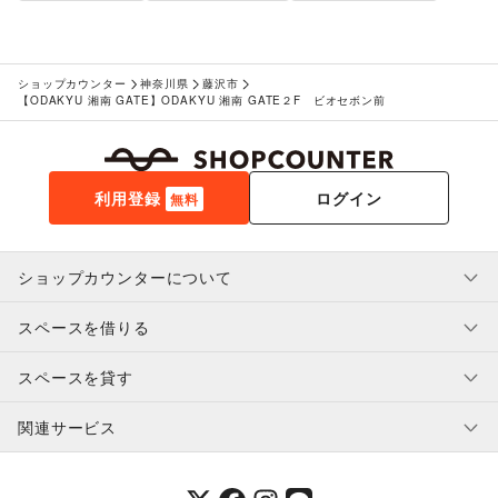
ヘアサロン・ネイルサロン
/
マッサージ・整体
/
エステ・美容サービス
/
健康食品・サプリメント
/
女性用品・フェムテック
/
コンタクトレンズ
/
医療・医薬品
ショップカウンター
神奈川県
藤沢市
/
その他美容・健康
【ODAKYU 湘南 GATE】ODAKYU 湘南 GATE２F ビオセボン前
エンタメ・ガジェット
PC・スマートフォン
/
スマホアクセサリー
/
ガジェット
/
ゲーム
/
アニメ
/
コミック・マンガ
/
アイドル・芸能人
/
おもちゃ・ホビー
/
楽器・音楽機材
/
CD・DVD・本・雑誌
/
利用登録
ログイン
無料
Webメディア・アプリ
/
テレビ・ドラマ
/
映画
/
音楽・ライブ
/
演劇
/
占い
/
公営競技・宝くじ
/
その他エンタメ・ガジェット
アート・デザイン
ショップカウンターについて
絵画・書
/
写真・イラストレーション
/
立体作品・彫刻
/
その他アート・デザイン
スペースを借りる
利用規約・ガイドライン
レジャー・スポーツ
旅行・レジャー
/
キャンプ・アウトドア
/
野球
/
サッカー
/
プライバシーポリシー
スペースを貸す
バスケットボール
/
ゴルフ
/
その他レジャー・スポーツ
特定商取引法に基づく表示
スペースを借りたい人へ
車・バイク・モビリティ
ヘルプ・お問い合わせ
はじめてガイド
車
/
バイク・オートバイ
/
自転車・ロードバイク
/
関連サービス
補償プログラム
ユーザー利用規約
スペースを貸したい方へ
マイクロモビリティ
/
その他車・バイク・モビリティ
提携パートナー
オーナー利用規約
NPO・公共団体
提携パートナー
地方公共団体・行政・政府
/
外国団体・大使館
/
募金・寄付