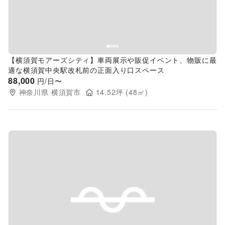
【横須賀モアーズシティ】車両展示や販促イベント、物販に最
適な横須賀中央駅改札前の正面入り口スペース
88,000
円/日〜
神奈川県
横須賀市
14.52
坪 (
48
㎡)
Previous slide
Next s