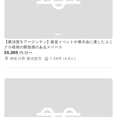
Previous slide
Next s
【横須賀モアーズシティ】販促イベントや展示会に適したユニ
クロ様前の開放感のあるスペース
55,000
円/日〜
神奈川県
横須賀市
1.39
坪 (
4.6
㎡)
Previous slide
Next s