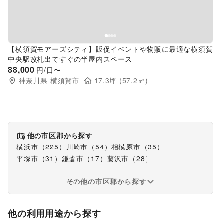
【横須賀モアーズシティ】販促イベントや物販に最適な横須賀
中央駅改札出てすぐの半屋内スペース
88,000
円/日〜
神奈川県
横須賀市
17.3
坪 (
57.2
㎡)
他の市区郡から探す
横浜市
（
225
）
川崎市
（
54
）
相模原市
（
35
）
平塚市
（
31
）
鎌倉市
（
17
）
藤沢市
（
28
）
その他の市区郡から探す
他の利用用途から探す