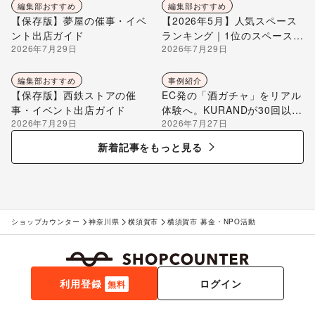
編集部おすすめ
編集部おすすめ
【保存版】夢屋の催事・イベ
【2026年5月】人気スペース
ント出店ガイド
ランキング｜1位のスペースを
2026年7月29日
2026年7月29日
編集部が解説
編集部おすすめ
事例紹介
【保存版】西鉄ストアの催
EC発の「酒ガチャ」をリアル
事・イベント出店ガイド
体験へ。KURANDが30回以上
2026年7月29日
2026年7月27日
のポップアップ出店で届け
る“新しいお酒との出会い”
新着記事をもっと見る
ショップカウンター
神奈川県
横須賀市
横須賀市 募金・NPO活動
利用登録
ログイン
無料