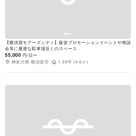
【横須賀モアーズシティ】販促プロモーションイベントや相談
会等に最適な駐車場近くのスペース
55,000
円/日〜
神奈川県
横須賀市
1.39
坪 (
4.6
㎡)
Previous slide
Next s