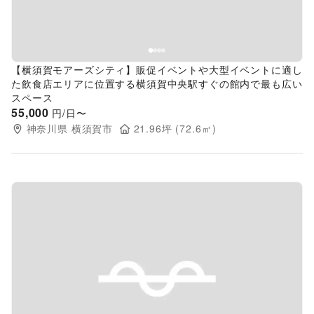
【横須賀モアーズシティ】販促イベントや大型イベントに適し
た飲食店エリアに位置する横須賀中央駅すぐの館内で最も広い
スペース
55,000
円/日〜
神奈川県
横須賀市
21.96
坪 (
72.6
㎡)
Previous slide
Next s