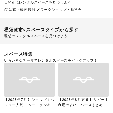
目的別にレンタルスペースを見つけよう
ポップアップストア
食品販売
販促イベント
写真・動画撮影
ワークショップ・勉強会
展示会・個展
横須賀市
×スペースタイプから探す
理想のレンタルスペースを見つけよう
ショッピングモール
スペース特集
いろいろなテーマでレンタルスペースをピックアップ！
【2026年7月】ショップカウ
【2026年8月更新】リピート
ンター人気スペースランキン
利用の多いスペースまとめ
グ