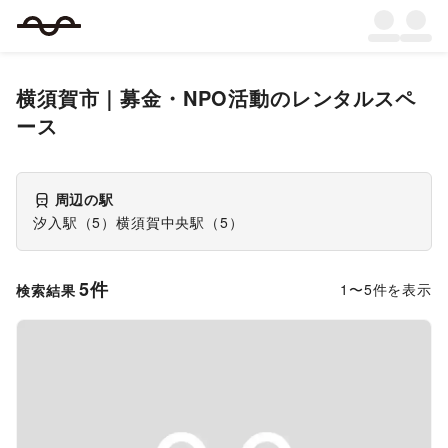
横須賀市
｜
募金・NPO活動
のレンタルスペ
ース
周辺の駅
汐入駅
（
5
）
横須賀中央駅
（
5
）
5
件
1
〜
5
件を表示
検索結果