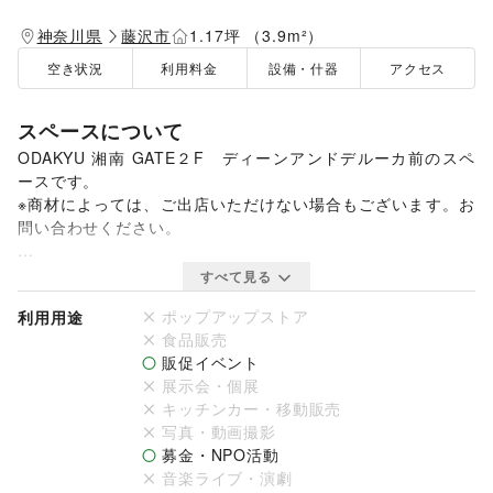
神奈川県
藤沢市
1.17坪 （3.9m²）
空き状況
利用料金
設備・什器
アクセス
スペースについて
ODAKYU 湘南 GATE２F　ディーンアンドデルーカ前のスペ
ースです。

※商材によっては、ご出店いただけない場合もございます。お
問い合わせください。

・駅利用者の目に留まる好立地 　

すべて見る
　ー江ノ電とJR・小田急を結ぶコンコース上での出店で、通
ポップアップストア
利用用途
行量・視認性ともに抜群な区画です。

食品販売
・観光客が多く訪れるエリア 　

販促イベント
　－江の島・鎌倉方面への玄関口として、国内外の観光客が多
展示会・個展
数来訪。

キッチンカー・移動販売
・幅広い年齢層が行き交う空間 　

写真・動画撮影
　－学生からファミリー層、ご年配の方まで、多様なターゲッ
募金・NPO活動
トにアプローチが可能。

音楽ライブ・演劇