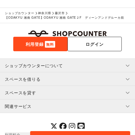
その他アート・デザイン
レジャー・スポーツ
ショップカウンター
神奈川県
藤沢市
旅行・レジャー
/
キャンプ・アウトドア
/
野球
/
サッカー
/
【ODAKYU 湘南 GATE】ODAKYU 湘南 GATE２F ディーンアンドデルーカ前
バスケットボール
/
ゴルフ
/
その他レジャー・スポーツ
車・バイク・モビリティ
車
/
バイク・オートバイ
/
自転車・ロードバイク
/
マイクロモビリティ
/
その他車・バイク・モビリティ
利用登録
ログイン
無料
NPO・公共団体
地方公共団体・行政・政府
/
外国団体・大使館
/
募金・寄付
/
NPO・ボランティア活動
/
その他NPO・公共団体
ビジネス・オフィス
ショップカウンターについて
法人向けサービス
/
オフィス家具・OA機器
/
イベント企画・運営
/
その他ビジネス・オフィス
スペースを借りる
利用規約・ガイドライン
その他活動・個人
その他活動・個人
プライバシーポリシー
スペースを貸す
特定商取引法に基づく表示
スペースを借りたい人へ
ヘルプ・お問い合わせ
はじめてガイド
関連サービス
補償プログラム
ユーザー利用規約
スペースを貸したい方へ
提携パートナー
オーナー利用規約
提携パートナー
SHOPCOUNTER MAGAZINE
運営会社
採用情報
プレスリリース
ショップカウンターエンタープライズ
利用料金