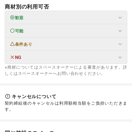
商材別の利用可否
歓迎
可能
なし
条件あり
ファッション
メンズファッション
/
レディースファッション
/
ユニセックス
/
インナー・ルームウェア
/
NG
フード・飲食
キッズ・ベビー・マタニティ
/
スポーツ
/
シーズナルウェア
スイーツ・洋菓子
/
和菓子
/
パン
/
お弁当・惣菜
/
※商材についてはスペースオーナーによる審査があります。詳
/
ジュエリー・アクセサリー
/
メガネ・アイウェア
/
腕時計
/
軽食・ホットスナック
/
コーヒー・紅茶
/
その他飲料
/
なし
しくはスペースオーナーへお問い合わせください。
靴
/
バッグ・革小物
/
ファッション雑貨
/
和服・着物
/
古着
/
ワイン・洋酒
/
日本酒・焼酎・地酒
/
食材・調味料
/
その他ファッション
物産展・マルシェ
/
キッチンカー・移動販売
/
生活サービス
野菜・果物・生鮮食品
/
その他フード・飲食
携帯キャリア・格安SIM
/
インターネット・プロバイダ
/
インテリア・生活雑貨
キャンセルについて
電気・ガス
/
ウォーターサーバー
/
インテリア
/
寝具・ベッド
/
家具・家電
/
契約締結後のキャンセルは利用額相当額をご負担いただきま
ハウスクリーニング・家事代行
/
定期宅配
/
キッチン雑貨・調理器具
/
掃除用品・生活便利品
/
文房具
/
す。
リサイクル雑貨・古本
/
買取査定・金券
/
手芸・ハンドメイド
/
DIY用品・日曜大工
/
ギフト・プレゼント
/
冠婚葬祭
/
資格・習い事
/
リフォーム
/
園芸・ガーデニング
/
花・盆栽・ドライフラワー
/
住宅（購入・賃貸）
/
たばこ
/
修理・メンテナンス
/
犬・猫・ペット
/
日用雑貨
/
食器・陶磁器
/
就職・転職・求人
/
その他生活サービス
その他インテリア・生活雑貨