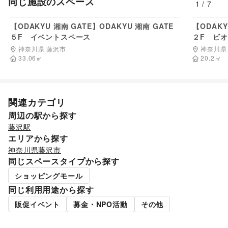
同じ施設のスペース
1
/
7
金融サービス
料金非公開
クレジットカード
/
保険
/
銀行
/
住宅ローン
/
証券・FX
/
不動産投資
/
その他金融サービス
【ODAKYU 湘南 GATE】ODAKYU 湘南 GATE
【ODAKY
子育て・教育
５F イベントスペース
２F ビ
ベビー用品
/
ランドセル
/
学習教材・通信教育
/
神奈川県 藤沢市
神奈川県
子供向け教室・レッスン
/
塾・家庭教師
/
おもちゃ・絵本
/
33.06
㎡
20.2
㎡
その他子育て・教育
美容・健康・医療
ジム・フィットネス
/
ダイエット・健康グッズ
/
美容・コスメ・香水
/
ヘアケア・シャンプー
/
美容家電
/
関連カテゴリ
ヘアサロン・ネイルサロン
/
マッサージ・整体
/
周辺の駅から探す
エステ・美容サービス
/
健康食品・サプリメント
/
女性用品・フェムテック
/
コンタクトレンズ
/
医療・医薬品
藤沢駅
/
その他美容・健康
エリアから探す
エンタメ・ガジェット
神奈川県
藤沢市
PC・スマートフォン
/
スマホアクセサリー
/
ガジェット
/
同じスペースタイプから探す
ゲーム
/
アニメ
/
コミック・マンガ
/
アイドル・芸能人
/
ショッピングモール
おもちゃ・ホビー
/
楽器・音楽機材
/
CD・DVD・本・雑誌
/
Webメディア・アプリ
/
テレビ・ドラマ
/
映画
/
同じ利用用途から探す
音楽・ライブ
/
演劇
/
占い
/
公営競技・宝くじ
/
販促イベント
募金・NPO活動
その他
その他エンタメ・ガジェット
アート・デザイン
絵画・書
/
写真・イラストレーション
/
立体作品・彫刻
/