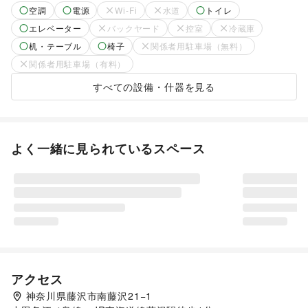
空調
電源
Wi-Fi
水道
トイレ
エレベーター
バックヤード
控室
冷蔵庫
机・テーブル
椅子
関係者用駐車場（無料）
関係者用駐車場（有料）
すべての設備・什器を見る
よく一緒に見られているスペース
アクセス
神奈川県藤沢市南藤沢21−1