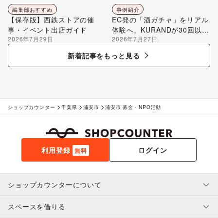
編集部おすすめ
事例紹介
【保存版】西鉄ストアの催
EC発の「酒ガチャ」をリアル
事・イベント出店ガイド
体験へ。KURANDが30回以上
2026年7月29日
2026年7月27日
のポップアップ出店で届け
る“新しいお酒との出会い”
新着記事をもっと見る
ショップカウンター
千葉県
浦安市
浦安市 募金・NPO活動
利用登録
ログイン
無料
ショップカウンターについて
スペースを借りる
利用規約・ガイドライン