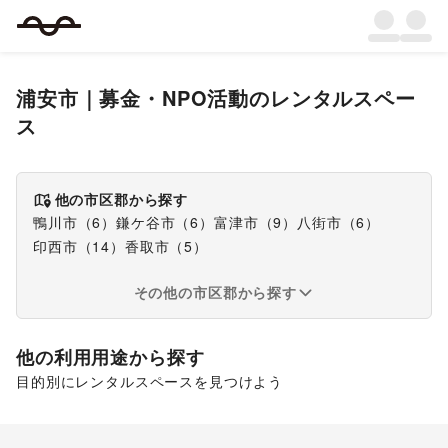
浦安市
｜
募金・NPO活動
のレンタルスペー
ス
他の市区郡から探す
鴨川市
（
6
）
鎌ケ谷市
（
6
）
富津市
（
9
）
八街市
（
6
）
印西市
（
14
）
香取市
（
5
）
その他の市区郡から探す
他の利用用途から探す
目的別にレンタルスペースを見つけよう
ポップアップストア
食品販売
販促イベント