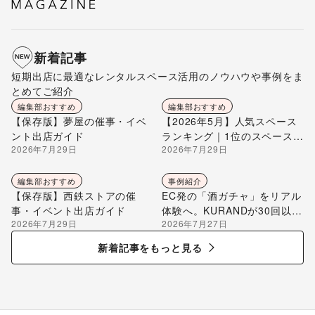
新着記事
短期出店に最適なレンタルスペース活用のノウハウや事例をま
とめてご紹介
編集部おすすめ
編集部おすすめ
【保存版】夢屋の催事・イベ
【2026年5月】人気スペース
ント出店ガイド
ランキング｜1位のスペースを
2026年7月29日
2026年7月29日
編集部が解説
編集部おすすめ
事例紹介
【保存版】西鉄ストアの催
EC発の「酒ガチャ」をリアル
事・イベント出店ガイド
体験へ。KURANDが30回以上
2026年7月29日
2026年7月27日
のポップアップ出店で届け
る“新しいお酒との出会い”
新着記事をもっと見る