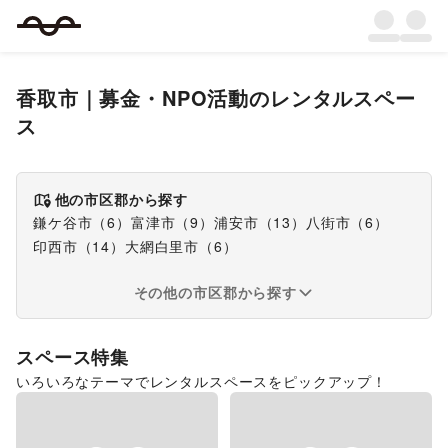
香取市
｜
募金・NPO活動
のレンタルスペー
ス
他の市区郡から探す
鎌ケ谷市
（
6
）
富津市
（
9
）
浦安市
（
13
）
八街市
（
6
）
印西市
（
14
）
大網白里市
（
6
）
その他の市区郡から探す
スペース特集
いろいろなテーマでレンタルスペースをピックアップ！