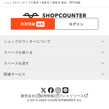
ショップカウンター
千葉県
香取市
香取市 募金・NPO活動
利用登録
ログイン
無料
ショップカウンターについて
スペースを借りる
利用規約・ガイドライン
プライバシーポリシー
スペースを貸す
特定商取引法に基づく表示
スペースを借りたい人へ
ヘルプ・お問い合わせ
はじめてガイド
関連サービス
補償プログラム
ユーザー利用規約
スペースを貸したい方へ
提携パートナー
オーナー利用規約
提携パートナー
SHOPCOUNTER MAGAZINE
運営会社
採用情報
プレスリリース
ショップカウンターエンタープライズ
© 2014-
2026
COUNTERWORKS Inc.
ショップカウンター常設
補償プログラム