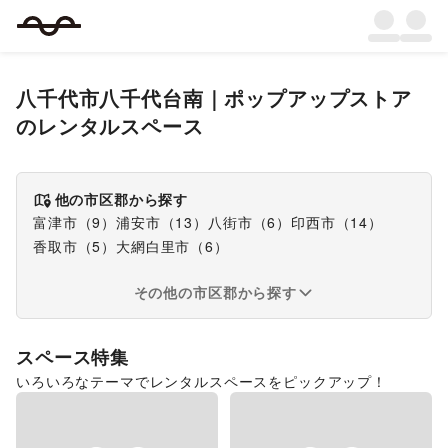
八千代市八千代台南
｜
ポップアップストア
のレンタルスペース
他の市区郡から探す
富津市
（
9
）
浦安市
（
13
）
八街市
（
6
）
印西市
（
14
）
香取市
（
5
）
大網白里市
（
6
）
その他の市区郡から探す
スペース特集
いろいろなテーマでレンタルスペースをピックアップ！