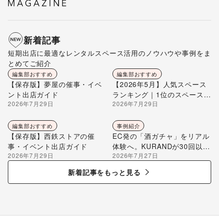
新着記事
短期出店に最適なレンタルスペース活用のノウハウや事例をま
とめてご紹介
編集部おすすめ
編集部おすすめ
【保存版】夢屋の催事・イベ
【2026年5月】人気スペース
ント出店ガイド
ランキング｜1位のスペースを
2026年7月29日
2026年7月29日
編集部が解説
編集部おすすめ
事例紹介
【保存版】西鉄ストアの催
EC発の「酒ガチャ」をリアル
事・イベント出店ガイド
体験へ。KURANDが30回以上
2026年7月29日
2026年7月27日
のポップアップ出店で届け
る“新しいお酒との出会い”
新着記事をもっと見る