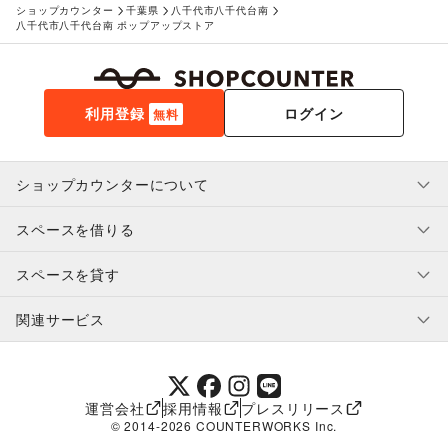
ショップカウンター
千葉県
八千代市八千代台南
八千代市八千代台南 ポップアップストア
利用登録
ログイン
無料
ショップカウンターについて
スペースを借りる
利用規約・ガイドライン
プライバシーポリシー
スペースを貸す
特定商取引法に基づく表示
スペースを借りたい人へ
ヘルプ・お問い合わせ
はじめてガイド
関連サービス
補償プログラム
ユーザー利用規約
スペースを貸したい方へ
提携パートナー
オーナー利用規約
提携パートナー
SHOPCOUNTER MAGAZINE
運営会社
採用情報
プレスリリース
ショップカウンターエンタープライズ
© 2014-
2026
COUNTERWORKS Inc.
ショップカウンター常設