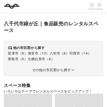
八千代市緑が丘
｜
食品販売
のレンタルスペ
ース
他の市区郡から探す
富津市
（
9
）
浦安市
（
13
）
八街市
（
6
）
印西市
（
14
）
香取市
（
5
）
大網白里市
（
6
）
その他の市区郡から探す
スペース特集
いろいろなテーマでレンタルスペースをピックアップ！