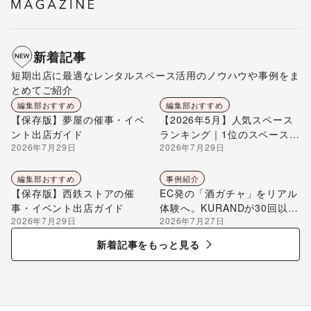
新着記事
短期出店に最適なレンタルスペース活用のノウハウや事例をま
とめてご紹介
編集部おすすめ
編集部おすすめ
【保存版】夢屋の催事・イベ
【2026年5月】人気スペース
ント出店ガイド
ランキング｜1位のスペースを
2026年7月29日
2026年7月29日
編集部が解説
編集部おすすめ
事例紹介
【保存版】西鉄ストアの催
EC発の「酒ガチャ」をリアル
事・イベント出店ガイド
体験へ。KURANDが30回以上
2026年7月29日
2026年7月27日
のポップアップ出店で届け
る“新しいお酒との出会い”
新着記事をもっと見る