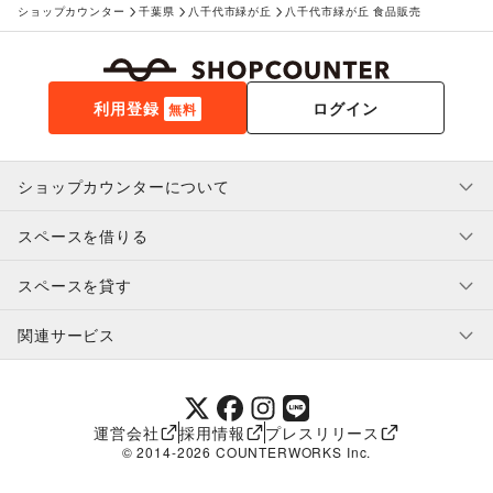
ショップカウンター
千葉県
八千代市緑が丘
八千代市緑が丘 食品販売
利用登録
ログイン
無料
ショップカウンターについて
スペースを借りる
利用規約・ガイドライン
プライバシーポリシー
スペースを貸す
特定商取引法に基づく表示
スペースを借りたい人へ
ヘルプ・お問い合わせ
はじめてガイド
関連サービス
補償プログラム
ユーザー利用規約
スペースを貸したい方へ
提携パートナー
オーナー利用規約
提携パートナー
SHOPCOUNTER MAGAZINE
運営会社
採用情報
プレスリリース
ショップカウンターエンタープライズ
© 2014-
2026
COUNTERWORKS Inc.
ショップカウンター常設
補償プログラム