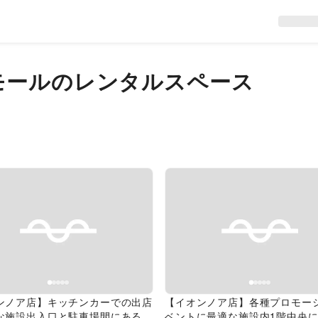
モール
のレンタルスペース
evious slide
Next slide
Previous slide
ンノア店】キッチンカーでの出店
【イオンノア店】各種プロモー
な施設出入口と駐車場間にある屋
ベントに最適な施設内1階中央