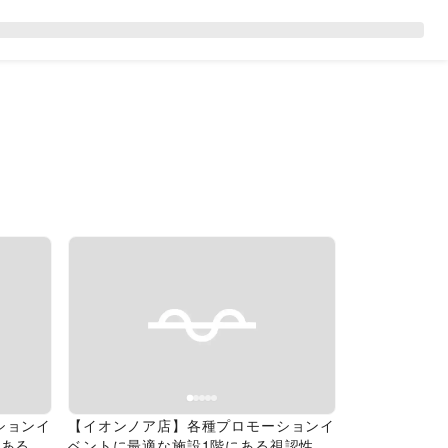
Next slide
Previous slide
Next slide
ションイ
【イオンノア店】各種プロモーションイ
にある大
ベントに最適な施設1階にある視認性の