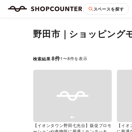
スペースを探す
野田市
｜
ショッピング
8
件
1
〜
8
件を表示
検索結果
Previous slide
Next slide
Pr
【イオンタウン野田七光台】販促プロモ
【イオ
ーションや食物販に最適！ケンタッキー
に最適