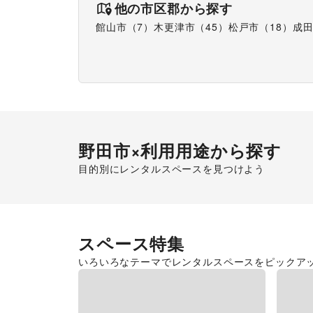
他の市区郡から探す
館山市
（
7
）
木更津市
（
45
）
松戸市
（
18
）
成
野田市
×利用用途から探す
目的別にレンタルスペースを見つけよう
食品販売
販促イベン
スペース特集
いろいろなテーマでレンタルスペースをピックア