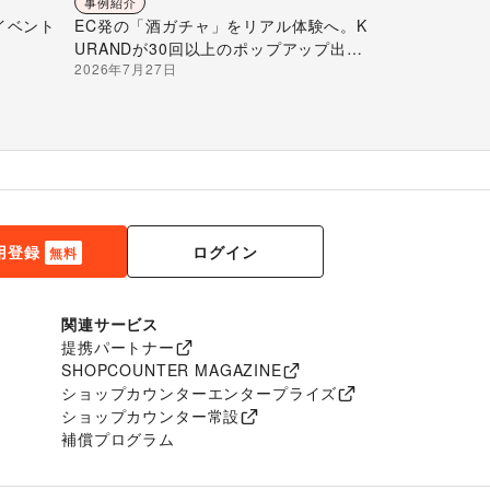
事例紹介
イベント
EC発の「酒ガチャ」をリアル体験へ。K
URANDが30回以上のポップアップ出店
2026年7月27日
で届ける“新しいお酒との出会い”
ログイン
用登録
無料
関連サービス
提携パートナー
SHOPCOUNTER MAGAZINE
ショップカウンターエンタープライズ
ショップカウンター常設
補償プログラム