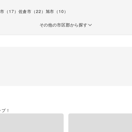
田市
（
17
）
佐倉市
（
22
）
旭市
（
10
）
その他の市区郡から探す
ト
ップ！