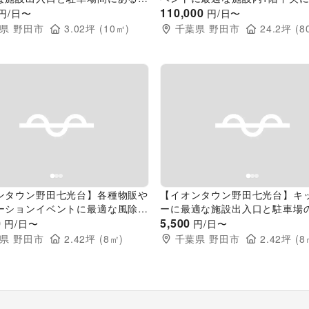
ース
型イベントスペース
110,000
円/日〜
円/日〜
県
野田市
3.02
坪 (
10
㎡)
千葉県
野田市
24.2
坪 (
8
evious slide
Next slide
Previous slide
ンタウン野田七光台】各種物販や
【イオンタウン野田七光台】キ
ーションイベントに最適な風除室
ーに最適な施設出入口と駐車場
る軒のある屋外スペース
0
る通行量の多い屋外スペース
5,500
円/日〜
円/日〜
県
野田市
2.42
坪 (
8
㎡)
千葉県
野田市
2.42
坪 (
8