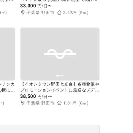
高いイベントスペース
33,000
円/日〜
0
㎡)
千葉県
野田市
2.42
坪 (
8
㎡)
Next slide
Previous slide
Next slide
ッチンカ
【イオンタウン野田七光台】各種物販や
の間にあ
プロモーションイベントに最適なメディ
カルモール1Fスペース
38,500
円/日〜
㎡)
千葉県
野田市
1.81
坪 (
6
㎡)