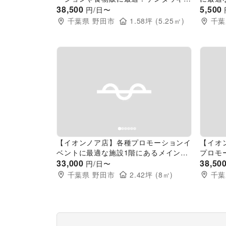
横の屋根付き屋外イベントスペース
38,500
外スペ
5,500
円/日〜
千葉県
野田市
1.58
坪 (
5.25
㎡)
千葉
Previous slide
Next slide
Pr
【イオンノア店】各種プロモーションイ
【イオ
ベントに最適な施設1階にあるメイン動
プロモ
線に面したイベントスペース
33,000
前にあ
38,50
円/日〜
千葉県
野田市
2.42
坪 (
8
㎡)
千葉