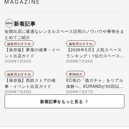
新着記事
短期出店に最適なレンタルスペース活用のノウハウや事例をま
とめてご紹介
編集部おすすめ
編集部おすすめ
【保存版】夢屋の催事・イベ
【2026年5月】人気スペース
ント出店ガイド
ランキング｜1位のスペースを
2026年7月29日
2026年7月29日
編集部が解説
編集部おすすめ
事例紹介
【保存版】西鉄ストアの催
EC発の「酒ガチャ」をリアル
事・イベント出店ガイド
体験へ。KURANDが30回以上
2026年7月29日
2026年7月27日
のポップアップ出店で届け
る“新しいお酒との出会い”
新着記事をもっと見る