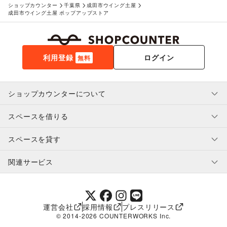
ショップカウンター
千葉県
成田市ウイング土屋
成田市ウイング土屋 ポップアップストア
利用登録
ログイン
無料
ショップカウンターについて
スペースを借りる
利用規約・ガイドライン
プライバシーポリシー
スペースを貸す
特定商取引法に基づく表示
スペースを借りたい人へ
ヘルプ・お問い合わせ
はじめてガイド
関連サービス
補償プログラム
ユーザー利用規約
スペースを貸したい方へ
提携パートナー
オーナー利用規約
提携パートナー
SHOPCOUNTER MAGAZINE
運営会社
採用情報
プレスリリース
ショップカウンターエンタープライズ
© 2014-
2026
COUNTERWORKS Inc.
ショップカウンター常設