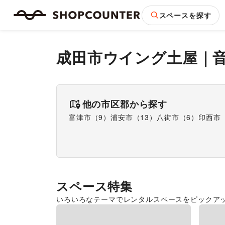
スペースを探す
成田市ウイング土屋
｜
他の市区郡から探す
富津市
（
9
）
浦安市
（
13
）
八街市
（
6
）
印西市
スペース特集
いろいろなテーマでレンタルスペースをピックア