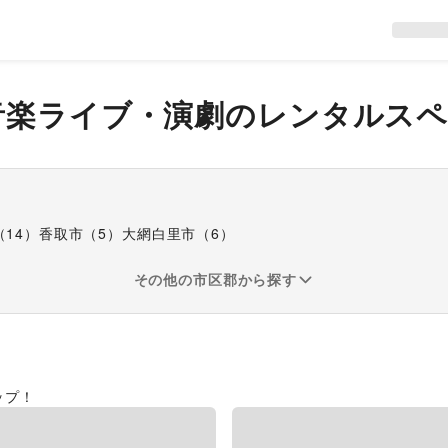
音楽ライブ・演劇
のレンタルスペ
（
14
）
香取市
（
5
）
大網白里市
（
6
）
その他の市区郡から探す
ップ！