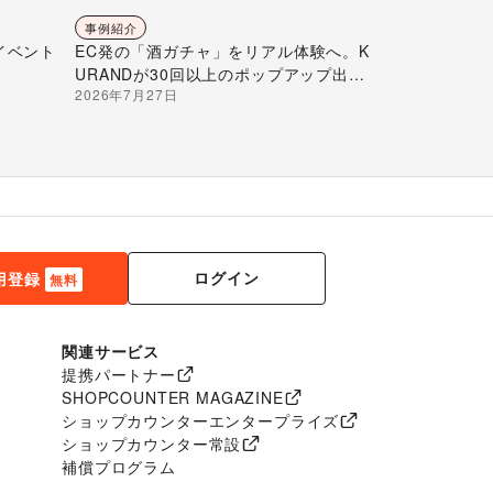
事例紹介
イベント
EC発の「酒ガチャ」をリアル体験へ。K
URANDが30回以上のポップアップ出店
2026年7月27日
で届ける“新しいお酒との出会い”
ログイン
用登録
無料
関連サービス
提携パートナー
SHOPCOUNTER MAGAZINE
ショップカウンターエンタープライズ
ショップカウンター常設
補償プログラム