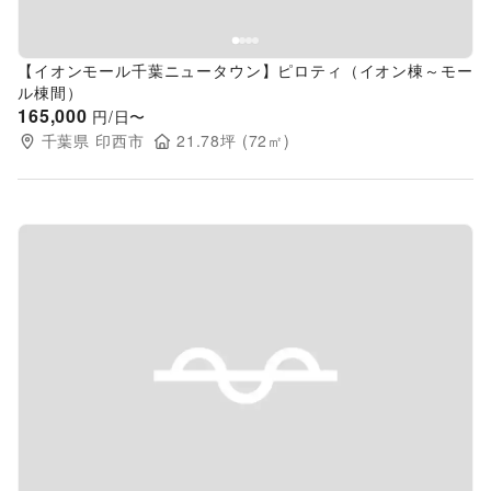
【イオンモール千葉ニュータウン】ピロティ（イオン棟～モー
ル棟間）
165,000
円/日〜
千葉県
印西市
21.78
坪 (
72
㎡)
Previous slide
Next s