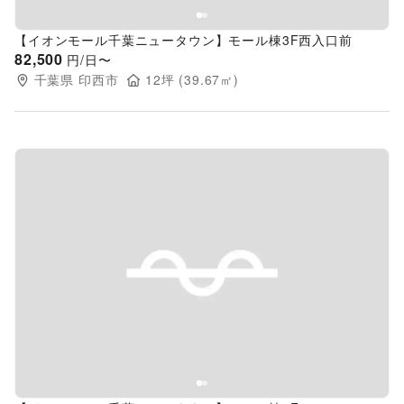
【イオンモール千葉ニュータウン】モール棟3F西入口前
82,500
円/日〜
千葉県
印西市
12
坪 (
39.67
㎡)
Previous slide
Next s