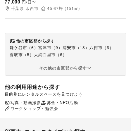
77,000
円/日〜
千葉県
印西市
45.67
坪 (
151
㎡)
他の市区郡から探す
鎌ケ谷市
（
6
）
富津市
（
9
）
浦安市
（
13
）
八街市
（
6
）
香取市
（
5
）
大網白里市
（
6
）
その他の市区郡から探す
他の利用用途から探す
目的別にレンタルスペースを見つけよう
ポップアップストア
食品販売
販促イベント
写真・動画撮影
募金・NPO活動
展示会・個展
ワークショップ・勉強会