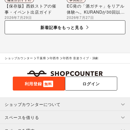
【保存版】西鉄ストアの催
EC発の「酒ガチャ」をリアル
事・イベント出店ガイド
体験へ。KURANDが30回以上
2026年7月29日
2026年7月27日
のポップアップ出店で届け
る“新しいお酒との出会い”
新着記事をもっと見る
ショップカウンター
千葉県
印西市
印西市 音楽ライブ・演劇
利用登録
ログイン
無料
ショップカウンターについて
スペースを借りる
利用規約・ガイドライン
プライバシーポリシー