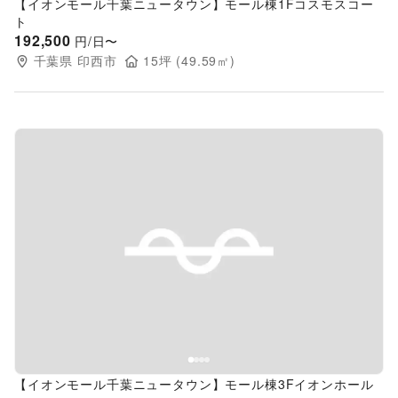
【イオンモール千葉ニュータウン】モール棟1Fコスモスコー
ト
192,500
円/日〜
千葉県
印西市
15
坪 (
49.59
㎡)
Previous slide
Next s
【イオンモール千葉ニュータウン】モール棟3Fイオンホール