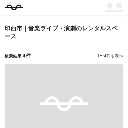
印西市
｜
音楽ライブ・演劇
のレンタルスペ
ース
4
件
1
〜
4
件を表示
検索結果
Previous slide
Next s