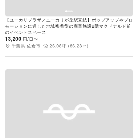
【ユーカリプラザ／ユーカリが丘駅直結】ポップアップやプロ
モーションに適した地域密着型の商業施設2階マクドナルド前
のイベントスペース
13,200
円/日〜
千葉県
佐倉市
26.08
坪 (
86.23
㎡)
Previous slide
Next s