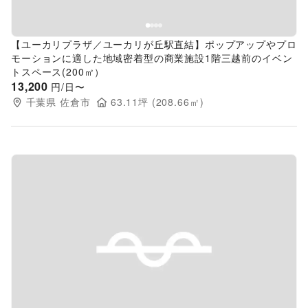
【ユーカリプラザ／ユーカリが丘駅直結】ポップアップやプロ
モーションに適した地域密着型の商業施設1階三越前のイベン
トスペース(200㎡）
13,200
円/日〜
千葉県
佐倉市
63.11
坪 (
208.66
㎡)
Previous slide
Next s