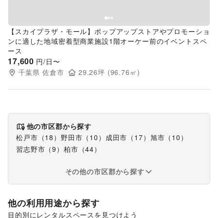
【スカイプラザ・モール】ポップアップストアやプロモーショ
ンに適した地域密着型商業施設1階オーケー前のイベントスペ
ース
17,600
円/日〜
千葉県
佐倉市
29.26
坪 (
96.76
㎡)
他の市区郡から探す
松戸市
（
18
）
野田市
（
10
）
成田市
（
17
）
旭市
（
10
）
習志野市
（
9
）
柏市
（
44
）
その他の市区郡から探す
他の利用用途から探す
目的別にレンタルスペースを見つけよう