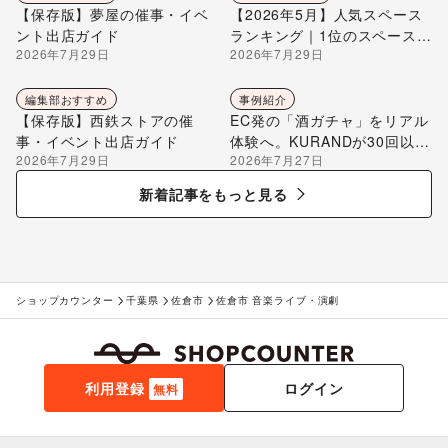
【保存版】夢屋の催事・イベ
【2026年5月】人気スペース
ント出店ガイド
ランキング｜1位のスペースを
2026年7月29日
2026年7月29日
編集部が解説
編集部おすすめ
事例紹介
【保存版】西鉄ストアの催
EC発の「酒ガチャ」をリアル
事・イベント出店ガイド
体験へ。KURANDが30回以上
2026年7月29日
2026年7月27日
のポップアップ出店で届け
る“新しいお酒との出会い”
新着記事をもっと見る
ショップカウンター
千葉県
佐倉市
佐倉市 音楽ライブ・演劇
利用登録
ログイン
無料