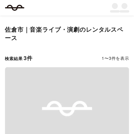
佐倉市
｜
音楽ライブ・演劇
のレンタルスペ
ース
3
件
1
〜
3
件を表示
検索結果
Previous slide
Next s