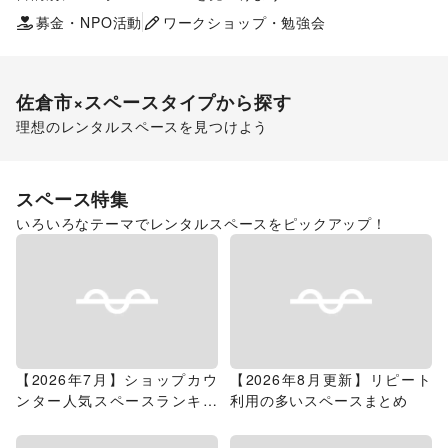
ポップアップストア
食品販売
販促イベント
募金・NPO活動
ワークショップ・勉強会
展示会・個展
佐倉市
×スペースタイプから探す
理想のレンタルスペースを見つけよう
ショッピングモール
スペース特集
いろいろなテーマでレンタルスペースをピックアップ！
【2026年7月】ショップカウ
【2026年8月更新】リピート
ンター人気スペースランキン
利用の多いスペースまとめ
グ