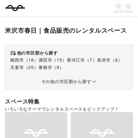
米沢市春日
｜
食品販売
のレンタルスペース
他の市区郡から探す
鶴岡市
（
18
）
酒田市
（
15
）
寒河江市
（
7
）
長井市
（
6
）
天童市
（
25
）
東根市
（
8
）
その他の市区郡から探す
スペース特集
いろいろなテーマでレンタルスペースをピックアップ！