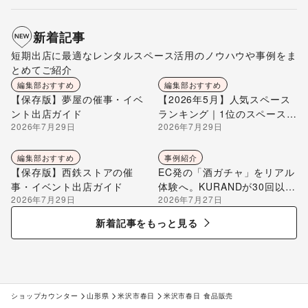
新着記事
短期出店に最適なレンタルスペース活用のノウハウや事例をま
とめてご紹介
編集部おすすめ
編集部おすすめ
【保存版】夢屋の催事・イベ
【2026年5月】人気スペース
ント出店ガイド
ランキング｜1位のスペースを
2026年7月29日
2026年7月29日
編集部が解説
編集部おすすめ
事例紹介
【保存版】西鉄ストアの催
EC発の「酒ガチャ」をリアル
事・イベント出店ガイド
体験へ。KURANDが30回以上
2026年7月29日
2026年7月27日
のポップアップ出店で届け
る“新しいお酒との出会い”
新着記事をもっと見る
ショップカウンター
山形県
米沢市春日
米沢市春日 食品販売