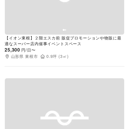
【イオン東根】２階エスカ前 販促プロモーションや物販に最
適なスーパー店内催事イベントスペース
25,300
円/日〜
山形県
東根市
0.9
坪 (
3
㎡)
Previous slide
Next s