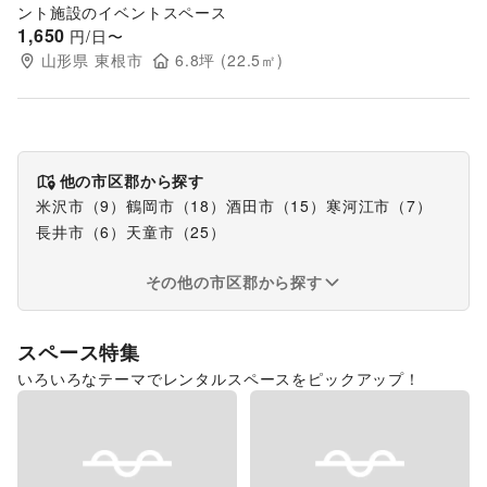
ント施設のイベントスペース
1,650
円/日〜
山形県
東根市
6.8
坪 (
22.5
㎡)
他の市区郡から探す
米沢市
（
9
）
鶴岡市
（
18
）
酒田市
（
15
）
寒河江市
（
7
）
長井市
（
6
）
天童市
（
25
）
その他の市区郡から探す
スペース特集
いろいろなテーマでレンタルスペースをピックアップ！