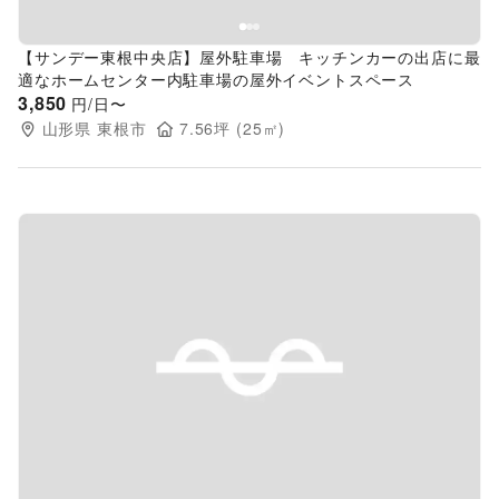
【サンデー東根中央店】屋外駐車場 キッチンカーの出店に最
適なホームセンター内駐車場の屋外イベントスペース
3,850
円/日〜
山形県
東根市
7.56
坪 (
25
㎡)
Previous slide
Next s