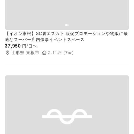
【イオン東根】SC裏エスカ下 販促プロモーションや物販に最
適なスーパー店内催事イベントスペース
37,950
円/日〜
山形県
東根市
2.11
坪 (
7
㎡)
Previous slide
Next s