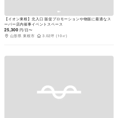
【イオン東根】北入口 販促プロモーションや物販に最適なス
ーパー店内催事イベントスペース
25,300
円/日〜
山形県
東根市
3.02
坪 (
10
㎡)
Previous slide
Next s