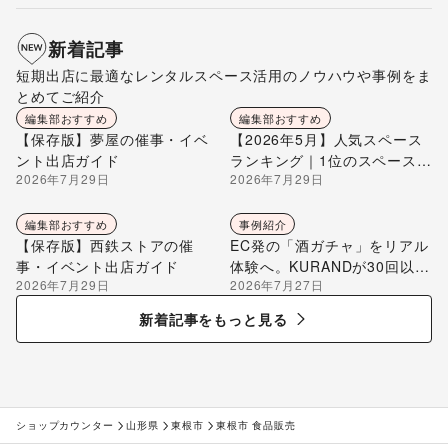
新着記事
短期出店に最適なレンタルスペース活用のノウハウや事例をま
とめてご紹介
編集部おすすめ
編集部おすすめ
【保存版】夢屋の催事・イベ
【2026年5月】人気スペース
ント出店ガイド
ランキング｜1位のスペースを
2026年7月29日
2026年7月29日
編集部が解説
編集部おすすめ
事例紹介
【保存版】西鉄ストアの催
EC発の「酒ガチャ」をリアル
事・イベント出店ガイド
体験へ。KURANDが30回以上
2026年7月29日
2026年7月27日
のポップアップ出店で届け
る“新しいお酒との出会い”
新着記事をもっと見る
ショップカウンター
山形県
東根市
東根市 食品販売