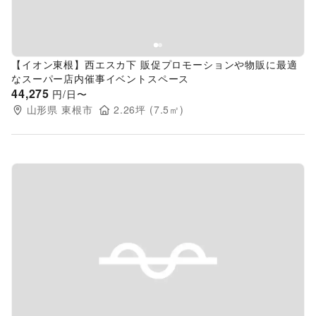
【イオン東根】西エスカ下 販促プロモーションや物販に最適
なスーパー店内催事イベントスペース
44,275
円/日〜
山形県
東根市
2.26
坪 (
7.5
㎡)
Previous slide
Next s