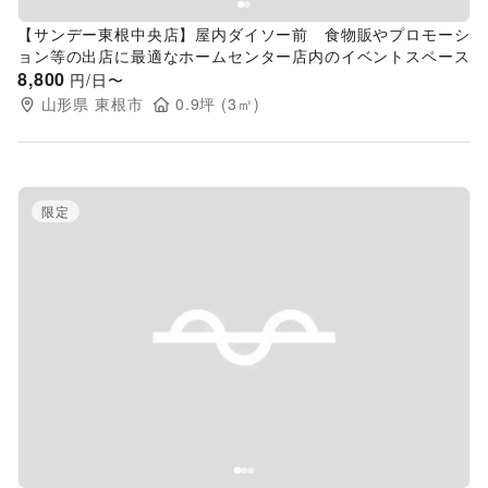
【サンデー東根中央店】屋内ダイソー前 食物販やプロモーシ
ョン等の出店に最適なホームセンター店内のイベントスペース
8,800
円/日〜
山形県
東根市
0.9
坪 (
3
㎡)
限定
Previous slide
Next s