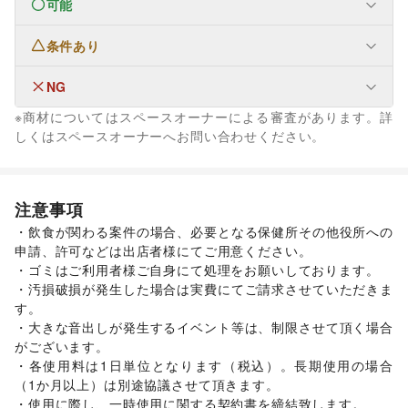
可能
なし
条件あり
なし
NG
ファッション
メンズファッション
/
レディースファッション
/
※商材についてはスペースオーナーによる審査があります。詳
ユニセックス
/
インナー・ルームウェア
/
なし
しくはスペースオーナーへお問い合わせください。
キッズ・ベビー・マタニティ
/
スポーツ
/
シーズナルウェア
/
ジュエリー・アクセサリー
/
メガネ・アイウェア
/
腕時計
/
靴
/
バッグ・革小物
/
ファッション雑貨
/
和服・着物
/
古着
/
その他ファッション
注意事項
フード・飲食
・飲食が関わる案件の場合、必要となる保健所その他役所への
スイーツ・洋菓子
/
和菓子
/
パン
/
お弁当・惣菜
/
申請、許可などは出店者様にてご用意ください。

軽食・ホットスナック
/
コーヒー・紅茶
/
その他飲料
/
・ゴミはご利用者様ご自身にて処理をお願いしております。

ワイン・洋酒
/
日本酒・焼酎・地酒
/
食材・調味料
/
・汚損破損が発生した場合は実費にてご請求させていただきま
物産展・マルシェ
/
キッチンカー・移動販売
/
す。

野菜・果物・生鮮食品
/
その他フード・飲食
・大きな音出しが発生するイベント等は、制限させて頂く場合
インテリア・生活雑貨
インテリア
/
寝具・ベッド
/
家具・家電
/
がございます。

キッチン雑貨・調理器具
/
掃除用品・生活便利品
/
文房具
/
・各使用料は1日単位となります（税込）。長期使用の場合
手芸・ハンドメイド
/
DIY用品・日曜大工
/
（1か月以上）は別途協議させて頂きます。

園芸・ガーデニング
/
花・盆栽・ドライフラワー
/
・使用に際し、一時使用に関する契約書を締結致します。
