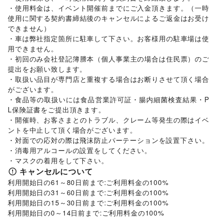
犬・猫・ペット
/
日用雑貨
/
食器・陶磁器
/
・使用料金は、イベント開催前までにご入金頂きます。（一時
その他インテリア・生活雑貨
使用に関する契約書締結後のキャンセルによるご返金はお受け
生活サービス
できません）

携帯キャリア・格安SIM
/
インターネット・プロバイダ
/
・車は弊社指定箇所に駐車して下さい。お客様用の駐車場は使
電気・ガス
/
ウォーターサーバー
/
用できません。

ハウスクリーニング・家事代行
/
定期宅配
/
・初回のみ会社登記簿謄本（個人事業主の場合は住民票）のご
リサイクル雑貨・古本
/
買取査定・金券
/
提出をお願い致します。

ギフト・プレゼント
/
冠婚葬祭
/
資格・習い事
/
リフォーム
/
・取扱い品目が専門店と重複する場合はお断りさせて頂く場合
住宅（購入・賃貸）
/
たばこ
/
修理・メンテナンス
/
がございます。

就職・転職・求人
/
その他生活サービス
・食品等の取扱いには食品営業許可証・腸内細菌検査結果・P
金融サービス
L保険証書をご提出頂きます。

クレジットカード
/
保険
/
銀行
/
住宅ローン
/
証券・FX
/
・開催時、お客さまとのトラブル、クレーム等発生の際はイベ
不動産投資
/
その他金融サービス
ントを中止して頂く場合がございます。

子育て・教育
・対面での応対の際は飛沫防止パーテーションを設置下さい。

ベビー用品
/
ランドセル
/
学習教材・通信教育
/
・消毒用アルコールの設置をしてください。

子供向け教室・レッスン
/
塾・家庭教師
/
おもちゃ・絵本
/
その他子育て・教育
キャンセルについて
美容・健康・医療
ジム・フィットネス
/
ダイエット・健康グッズ
/
利用開始日の61～80日前まで:ご利用料金の100%

美容・コスメ・香水
/
ヘアケア・シャンプー
/
美容家電
/
利用開始日の31～60日前まで:ご利用料金の100%

ヘアサロン・ネイルサロン
/
マッサージ・整体
/
利用開始日の15～30日前まで:ご利用料金の100%

エステ・美容サービス
/
健康食品・サプリメント
/
利用開始日の0～14日前まで:ご利用料金の100%