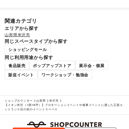
女性用品・フェムテック
/
コンタクトレンズ
/
医療・医薬品
/
その他美容・健康
エンタメ・ガジェット
PC・スマートフォン
/
スマホアクセサリー
/
ガジェット
/
関連カテゴリ
ゲーム
/
アニメ
/
コミック・マンガ
/
アイドル・芸能人
/
エリアから探す
おもちゃ・ホビー
/
楽器・音楽機材
/
CD・DVD・本・雑誌
/
山形県
米沢市
Webメディア・アプリ
/
テレビ・ドラマ
/
映画
/
同じスペースタイプから探す
音楽・ライブ
/
演劇
/
占い
/
公営競技・宝くじ
/
ショッピングモール
その他エンタメ・ガジェット
アート・デザイン
同じ利用用途から探す
絵画・書
/
写真・イラストレーション
/
立体作品・彫刻
/
食品販売
ポップアップストア
展示会・個展
その他アート・デザイン
レジャー・スポーツ
販促イベント
ワークショップ・勉強会
旅行・レジャー
/
キャンプ・アウトドア
/
野球
/
サッカー
/
バスケットボール
/
ゴルフ
/
その他レジャー・スポーツ
車・バイク・モビリティ
車
/
バイク・オートバイ
/
自転車・ロードバイク
/
マイクロモビリティ
/
その他車・バイク・モビリティ
ショップカウンター
山形県
米沢市
NPO・公共団体
【イオン米沢（1階18坪）】プロモーションイベントや催事イベントに適した正面エ
ントランス目の前のイベントスペース
地方公共団体・行政・政府
/
外国団体・大使館
/
募金・寄付
/
NPO・ボランティア活動
/
その他NPO・公共団体
ビジネス・オフィス
法人向けサービス
/
オフィス家具・OA機器
/