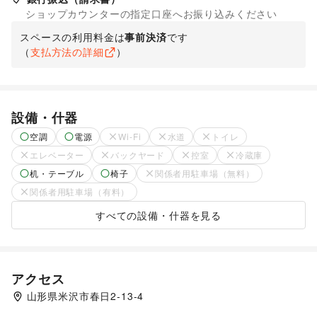
ショップカウンターの指定口座へお振り込みください
スペースの利用料金は
事前決済
です
（
支払方法の詳細
）
設備・什器
空調
電源
Wi-Fi
水道
トイレ
エレベーター
バックヤード
控室
冷蔵庫
机・テーブル
椅子
関係者用駐車場（無料）
関係者用駐車場（有料）
すべての設備・什器を見る
アクセス
山形県米沢市春日2‐13-4