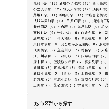
九段下駅
（
13
）
新御茶ノ水駅
（
13
）
西大島駅
都立大学駅
（
12
）
駒沢大学駅
（
12
）
淡路町駅
茅場町駅
（
11
）
神谷町駅
（
11
）
本所吾妻橋駅
成城学園前駅
（
10
）
田原町駅
（
10
）
溜池山王
新代田駅
（
9
）
初台駅
（
9
）
九品仏駅
（
9
）
若林
南砂町駅
（
9
）
千駄木駅
（
9
）
白金台駅
（
9
）
新
練馬駅
（
8
）
千住大橋駅
（
8
）
参宮橋駅
（
8
）
経
東日本橋駅
（
8
）
お台場海浜公園駅
（
8
）
東京
代田橋駅
（
7
）
立会川駅
（
7
）
雑色駅
（
7
）
末広
江戸川橋駅
（
7
）
麹町駅
（
7
）
西早稲田駅
（
7
）
府中駅
（
6
）
聖蹟桜ヶ丘駅
（
6
）
喜多見駅
（
6
）
要町駅
（
6
）
東池袋駅
（
6
）
清澄白河駅
（
6
）
住
新日本橋駅
（
5
）
金町駅
（
5
）
上板橋駅
（
5
）
東
野方駅
（
5
）
京成小岩駅
（
5
）
京成金町駅
（
5
）
三田駅
（
5
）
芝公園駅
（
5
）
学習院下駅
（
5
）
品
市区郡から探す