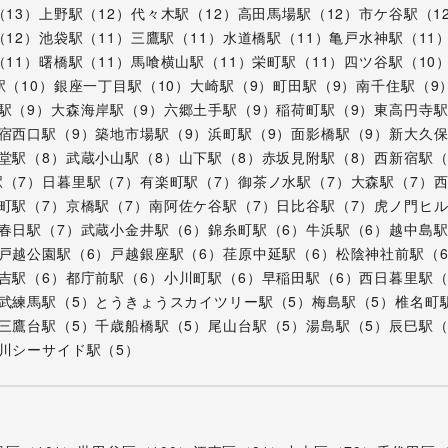
（
13
）
上野駅
（
12
）
代々木駅
（
12
）
高田馬場駅
（
12
）
市ケ谷駅
（
1
（
12
）
池袋駅
（
11
）
三鷹駅
（
11
）
水道橋駅
（
11
）
亀戸水神駅
（
11
（
11
）
曙橋駅
（
11
）
馬喰横山駅
（
11
）
栄町駅
（
11
）
四ツ谷駅
（
10
駅
（
10
）
銀座一丁目駅
（
10
）
大崎駅
（
9
）
町田駅
（
9
）
南千住駅
（
9
駅
（
9
）
大森海岸駅
（
9
）
六郷土手駅
（
9
）
稲荷町駅
（
9
）
東高円寺
宿西口駅
（
9
）
築地市場駅
（
9
）
浜町駅
（
9
）
面影橋駅
（
9
）
新大久
堂駅
（
8
）
武蔵小山駅
（
8
）
山下駅
（
8
）
赤坂見附駅
（
8
）
西新宿駅
駅
（
7
）
日暮里駅
（
7
）
有楽町駅
（
7
）
御茶ノ水駅
（
7
）
大森駅
（
7
）
町駅
（
7
）
京橋駅
（
7
）
南阿佐ケ谷駅
（
7
）
日比谷駅
（
7
）
虎ノ門ヒ
春日駅
（
7
）
武蔵小金井駅
（
6
）
錦糸町駅
（
6
）
牛浜駅
（
6
）
越中島
戸越公園駅
（
6
）
戸越銀座駅
（
6
）
荏原中延駅
（
6
）
松陰神社前駅
（
吉駅
（
6
）
都庁前駅
（
6
）
小川町駅
（
6
）
早稲田駅
（
6
）
西日暮里駅
武練馬駅
（
5
）
とうきょうスカイツリー駅
（
5
）
梅島駅
（
5
）
椎名町
三鷹台駅
（
5
）
千歳船橋駅
（
5
）
尾山台駅
（
5
）
湯島駅
（
5
）
辰巳駅
川シーサイド駅
（
5
）