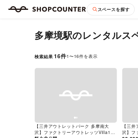
スペースを探す
多摩境駅
のレンタルス
16
件
1
〜
16
件を表示
検索結果
Previous slide
Next slide
Pr
【三井アウトレットパーク 多摩南大
【三井
沢】ファクトリーアウトレッツVilla1階
沢】ファ