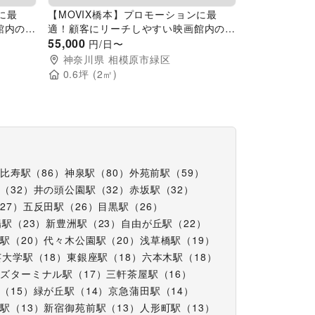
に最
【MOVIX橋本】プロモーションに最
館内のイ
適！顧客にリーチしやすい映画館内のイ
ベントスペース(2㎡)
55,000
円/日〜
神奈川県
相模原市緑区
0.6
坪 (
2
㎡)
比寿駅
（
86
）
神泉駅
（
80
）
外苑前駅
（
59
）
駅
（
32
）
井の頭公園駅
（
32
）
赤坂駅
（
32
）
（
27
）
五反田駅
（
26
）
目黒駅
（
26
）
場駅
（
23
）
新豊洲駅
（
23
）
自由が丘駅
（
22
）
坂駅
（
20
）
代々木公園駅
（
20
）
浅草橋駅
（
19
）
芸大学駅
（
18
）
東銀座駅
（
18
）
六本木駅
（
18
）
ーズターミナル駅
（
17
）
三軒茶屋駅
（
16
）
駅
（
15
）
緑が丘駅
（
14
）
京急蒲田駅
（
14
）
洲駅
（
13
）
新宿御苑前駅
（
13
）
人形町駅
（
13
）