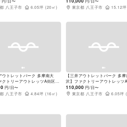
絡通路
0
階 北側共用部スペース前
110,000
円/日〜
円/日〜
都
八王子市
6.05
坪 (
20
㎡)
東京都
八王子市
15.12
坪
evious slide
Next slide
Previous slide
アウトレットパーク 多摩南大
【三井アウトレットパーク 多摩
ァクトリーアウトレッツA街区1
沢】ファクトリーアウトレッツA
スゲート前階段脇
00
階南側入口ディレクトリー裏
110,000
円/日〜
円/日〜
都
八王子市
4.84
坪 (
16
㎡)
東京都
八王子市
6.05
坪 