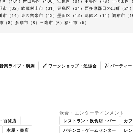
黒区
（
101
）
世田谷区
（
100
）
江東区
（
81
）
中央区
（
79
）
千代田区
野市
（
32
）
武蔵村山市
（
31
）
豊島区
（
24
）
西多摩郡日の出町
（
21
川市
（
14
）
東久留米市
（
13
）
墨田区
（
12
）
葛飾区
（
11
）
調布市
（
1
市
（
8
）
多摩市
（
8
）
三鷹市
（
6
）
福生市
（
5
）
販促イベント
展示会・個
音楽ライブ・演劇
ワークショップ・勉強会
パーティー
飲食・エンターテインメント
パーマーケット
ギャラリー・貸し画廊
・百貨店
レストラン・飲食店・バー
カフ
本屋・書店
パチンコ・ゲームセンター
レン