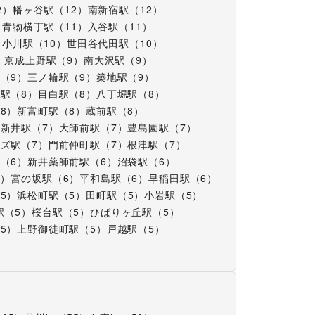
2
）
幡ヶ谷駅
（
12
）
南新宿駅
（
12
）
）
青物横丁駅
（
11
）
入谷駅
（
11
）
）
小川駅
（
10
）
世田谷代田駅
（
10
）
）
京成上野駅
（
9
）
南大沢駅
（
9
）
駅
（
9
）
三ノ輪駅
（
9
）
築地駅
（
9
）
保駅
（
8
）
目白駅
（
8
）
八丁堀駅
（
8
）
（
8
）
新富町駅
（
8
）
蔵前駅
（
8
）
西新井駅
（
7
）
大師前駅
（
7
）
豊島園駅
（
7
）
ルズ駅
（
7
）
門前仲町駅
（
7
）
根津駅
（
7
）
駅
（
6
）
新井薬師前駅
（
6
）
沼袋駅
（
6
）
6
）
宮の坂駅
（
6
）
平和島駅
（
6
）
早稲田駅
（
6
）
（
5
）
浜松町駅
（
5
）
田町駅
（
5
）
小岩駅
（
5
）
駅
（
5
）
桜台駅
（
5
）
ひばりヶ丘駅
（
5
）
（
5
）
上野御徒町駅
（
5
）
戸越駅
（
5
）