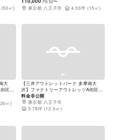
階 南側遊具前
110,000
円/日〜
 (
50
㎡)
東京都
八王子市
4.53
坪 (
15
㎡)
Next slide
Previous slide
Next slide
南大
【三井アウトレットパーク 多摩南大
街区1
沢】ファクトリーアウトレッツA街区1
階北側入口
料金非公開
東京都
八王子市
(
20
㎡)
3.78
坪 (
12.5
㎡)