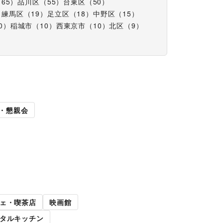
（
65
）
品川区
（
55
）
台東区
（
50
）
）
練馬区
（
19
）
足立区
（
18
）
中野区
（
15
）
0
）
稲城市
（
10
）
西東京市
（
10
）
北区
（
9
）
展
キッチンカー・移動販
・懇親会
売
路面店舗
ェ・喫茶店
映画館
タルキッチン