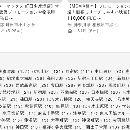
ターマックス 町田多摩境店】す
【MOVIX橋本】プロモーション
 販促プロモーションや物販用途
適！顧客にリーチしやすい映画
な総合ディスカウントストアの催
ベントスペース(6㎡)
110,000
円/日〜
円/日〜
ントスペース
都
町田市小山ヶ丘
神奈川県
相模原市緑区
8
坪 (
5.25
㎡)
1.81
坪 (
6
㎡)
表参道駅
（
157
）
代官山駅
（
121
）
原宿駅
（
111
）
中目黒駅
（
92
）
恵
39
）
駒場東大前駅
（
36
）
高円寺駅
（
35
）
新宿三丁目駅
（
34
）
新橋
駅
（
30
）
西武新宿駅
（
29
）
豊田駅
（
28
）
神楽坂駅
（
28
）
馬喰町駅
立競技場駅
（
24
）
新宿駅
（
23
）
不動前駅
（
23
）
日本橋駅
（
23
）
台
ト駅
（
21
）
蒲田駅
（
20
）
代々木八幡駅
（
20
）
祐天寺駅
（
20
）
乃木
汐留駅
（
19
）
秋葉原駅
（
18
）
亀戸駅
（
18
）
代々木上原駅
（
18
）
学
）
水天宮前駅
（
17
）
麻布十番駅
（
17
）
浅草駅
（
17
）
東京国際クル
小路駅
（
15
）
蓮沼駅
（
15
）
大手町駅
（
15
）
神保町駅
（
15
）
赤羽橋
駅
（
14
）
神田駅
（
13
）
祖師ヶ谷大蔵駅
（
13
）
西太子堂駅
（
13
）
鮫