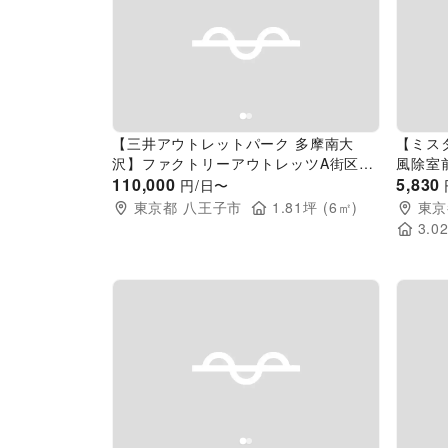
Previous slide
Next slide
Pr
【三井アウトレットパーク 多摩南大
【ミス
沢】ファクトリーアウトレッツA街区2
風除室
階総合案内所上
110,000
車両展
5,830
円/日〜
トアの
東京都
八王子市
1.81
坪 (
6
㎡)
東京
3.0
Previous slide
Next slide
Pr