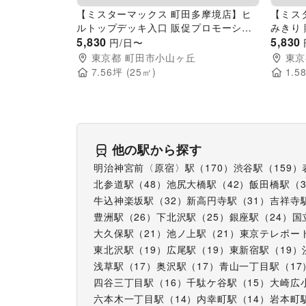
【ミスターマックス 町田多摩境店】ヒ
【ミス
ルトップデッキ入口 販促プロモーショ
みきり
ンや物販用途に最適な総合ディスカウン
5,830
に最適
5,830
円/日〜
トストアの催事イベントスペース
事イベ
東京都
町田市小山ヶ丘
東京
7.56
坪 (
25
㎡)
1.5
他の駅から探す
明治神宮前〈原宿〉駅
（
170
）
渋谷駅
（
159
）
北参道駅
（
48
）
池尻大橋駅
（
42
）
飯田橋駅
（
牛込神楽坂駅
（
32
）
新高円寺駅
（
31
）
吉祥寺
豊洲駅
（
26
）
下北沢駅
（
25
）
銀座駅
（
24
）
国
大久保駅
（
21
）
池ノ上駅
（
21
）
東京テレポー
東北沢駅
（
19
）
広尾駅
（
19
）
東新宿駅
（
19
）
浅草駅
（
17
）
奥沢駅
（
17
）
青山一丁目駅
（
17
四谷三丁目駅
（
16
）
千駄ケ谷駅
（
15
）
大崎広
六本木一丁目駅
（
14
）
内幸町駅
（
14
）
岩本町