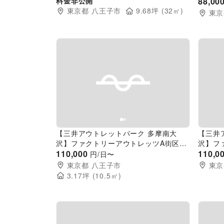
中央エスカレーター下
料金非公開
南側連
88,00
東京都
八王子市
9.68
坪 (
32
㎡)
東京
Previous slide
Next slide
Pr
【三井アウトレットパーク 多摩南大
【三井
沢】ファクトリーアウトレッツA街区1
沢】フ
階 南側エスカレーター下
110,000
階ガラ
110,0
円/日〜
東京都
八王子市
東京
3.17
坪 (
10.5
㎡)