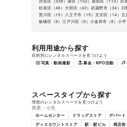
渋谷区
（
338
）
港区
（
152
）
新宿区
（
112
）
目
杉並区
（
46
）
大田区
（
43
）
武蔵野市
（
34
）
日
荒川区
（
15
）
八王子市
（
15
）
文京区
（
14
）
立
板橋区
（
9
）
江戸川区
（
9
）
小金井市
（
8
）
小平
利用用途から探す
目的別にレンタルスペースを見つけよう
ポップアップストア
食品販売
写真・動画撮影
募金・NPO活動
スペースタイプから探す
理想のレンタルスペースを見つけよう
商業・小売
ショッピングモール
スー
ホームセンター
ドラッグストア
デパート
ディスカウントストア
駅・駅ビル
商店街