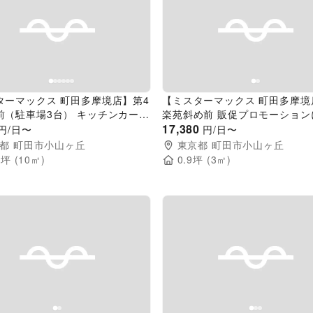
evious slide
Next slide
Previous slide
ターマックス 町田多摩境店】第4
【ミスターマックス 町田多摩境
前（駐車場3台） キッチンカーや
楽苑斜め前 販促プロモーション
示に最適な総合ディスカウントス
な総合ディスカウントストアの
17,380
円/日〜
円/日〜
催事イベントスペース
ントスペース
都
町田市小山ヶ丘
東京都
町田市小山ヶ丘
2
坪 (
10
㎡)
0.9
坪 (
3
㎡)
evious slide
Next slide
Previous slide