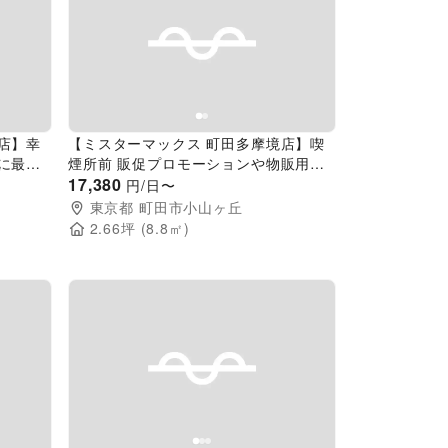
Next slide
Previous slide
Next slide
店】幸
【ミスターマックス 町田多摩境店】喫
に最適
煙所前 販促プロモーションや物販用途
催事イベ
に最適な総合ディスカウントストアの催
17,380
円/日〜
事イベントスペース
東京都
町田市小山ヶ丘
2.66
坪 (
8.8
㎡)
Next slide
Previous slide
Next slide