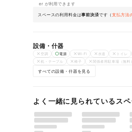
er が利用できます
スペースの利用料金は
事前決済
です
（
支払方法
設備・什器
空調
電源
Wi-Fi
水道
トイレ
机・テーブル
椅子
関係者用駐車場（無料
すべての設備・什器を見る
よく一緒に見られているスペ