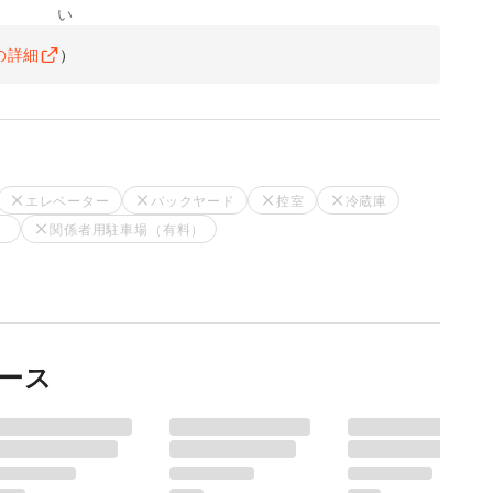
い
の詳細
）
エレベーター
バックヤード
控室
冷蔵庫
）
関係者用駐車場（有料）
ース