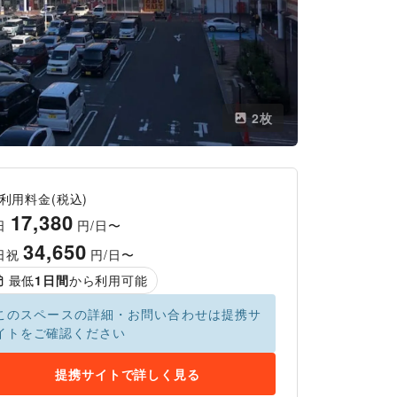
2
枚
利用料金(税込)
17,380
日
円/日〜
34,650
日祝
円/日〜
最低
1
日間
から利用可能
このスペースの詳細・お問い合わせは提携サ
イトをご確認ください
提携サイトで詳しく見る