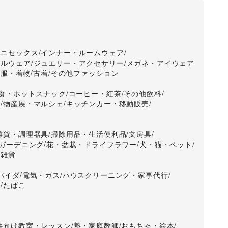
ユニセックス
/
インナー・ルームウェア
/
ナルウェア
/
ジュエリー・アクセサリー
/
メガネ・アイウェア
和服・着物
/
古着
/
その他ファッション
食・ホットスナック
/
コーヒー・紅茶
/
その他飲料
/
料
/
物産展・マルシェ
/
キッチンカー・移動販売
/
雑貨・調理器具
/
掃除用品・生活便利品
/
文房具
/
ガーデニング
/
花・盆栽・ドライフラワー
/
犬・猫・ペット
/
活雑貨
バイダ
/
電気・ガス
/
ハウスクリーニング・家事代行
/
券
/
たばこ
供向け教室・レッスン
/
塾・家庭教師
/
おもちゃ・絵本
/