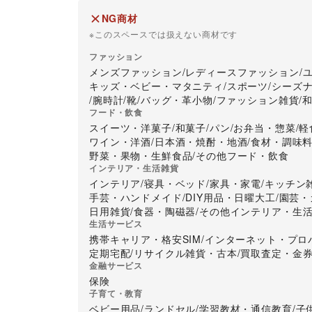
NG商材
※このスペースでは扱えない商材です
ファッション
メンズファッション
/
レディースファッション
/
キッズ・ベビー・マタニティ
/
スポーツ
/
シーズ
/
腕時計
/
靴
/
バッグ・革小物
/
ファッション雑貨
/
フード・飲食
スイーツ・洋菓子
/
和菓子
/
パン
/
お弁当・惣菜
/
軽
ワイン・洋酒
/
日本酒・焼酎・地酒
/
食材・調味
野菜・果物・生鮮食品
/
その他フード・飲食
インテリア・生活雑貨
インテリア
/
寝具・ベッド
/
家具・家電
/
キッチン
手芸・ハンドメイド
/
DIY用品・日曜大工
/
園芸・
日用雑貨
/
食器・陶磁器
/
その他インテリア・生
生活サービス
携帯キャリア・格安SIM
/
インターネット・プロ
定期宅配
/
リサイクル雑貨・古本
/
買取査定・金
金融サービス
保険
子育て・教育
ベビー用品
/
ランドセル
/
学習教材・通信教育
/
子