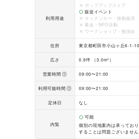
ポップアップストア
販促イベント
利用用途
キッチンカー・移動販売
募金・NPO活動
ワークショップ・勉強会
住所
東京都町田市小山ヶ丘6-1-1
広さ
0.9坪 （3.0m²）
営業時間
09:00
〜
21:00
利用可能時間
09:00
〜
21:00
定休日
なし
可能
内覧
個別の現地案内は承っており
することは問題ございません