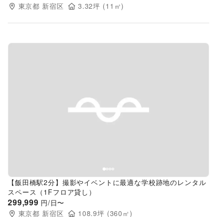
東京都
新宿区
3.32
坪 (
11
㎡)
Previous slide
Next s
【飯田橋駅2分】撮影やイベントに最適な学校跡地のレンタル
スペース（1Fフロア貸し）
299,999
円/日〜
東京都
新宿区
108.9
坪 (
360
㎡)