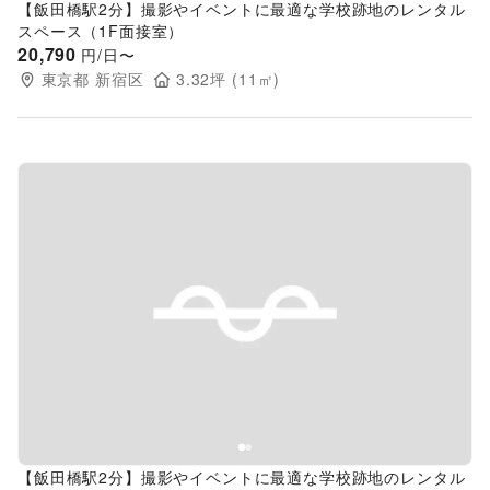
【飯田橋駅2分】撮影やイベントに最適な学校跡地のレンタル
スペース（1F面接室）
20,790
円/日〜
東京都
新宿区
3.32
坪 (
11
㎡)
Previous slide
Next s
【飯田橋駅2分】撮影やイベントに最適な学校跡地のレンタル