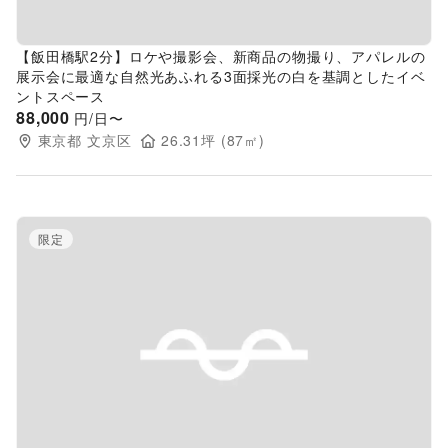
【飯田橋駅2分】ロケや撮影会、新商品の物撮り、アパレルの
展示会に最適な自然光あふれる3面採光の白を基調としたイベ
ントスペース
88,000
円/日〜
東京都
文京区
26.31
坪 (
87
㎡)
限定
Previous slide
Next s