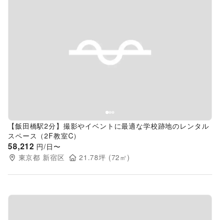
Previous slide
Next s
【飯田橋駅2分】撮影やイベントに最適な学校跡地のレンタル
スペース（2F教室C）
58,212
円/日〜
東京都
新宿区
21.78
坪 (
72
㎡)