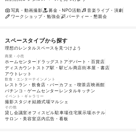
ポップアップストア
食品販売
販促イベント
展示会・個展
写真・動画撮影
募金・NPO活動
キッチンカー・移動販売
音楽ライブ・演劇
ワークショップ・勉強会
パーティー・懇親会
スペースタイプから探す
理想のレンタルスペースを見つけよう
ショッピングモール
スーパーマーケット
商業・小売
ギャラリー・貸し画廊
路面店舗
ホームセンター
ドラッグストア
デパート・百貨店
ディスカウントストア
駅・駅ビル
商店街
本屋・書店
アウトレット
飲食・エンターテインメント
レストラン・飲食店・バー
カフェ・喫茶店
映画館
パチンコ・ゲームセンター
レンタルキッチン
イベント・ギャラリー
撮影スタジオ
結婚式場
マルシェ
その他
貸し会議室
オフィスビル
駐車場
住宅展示場
ホテル
サロン・美容室
店内広告・看板