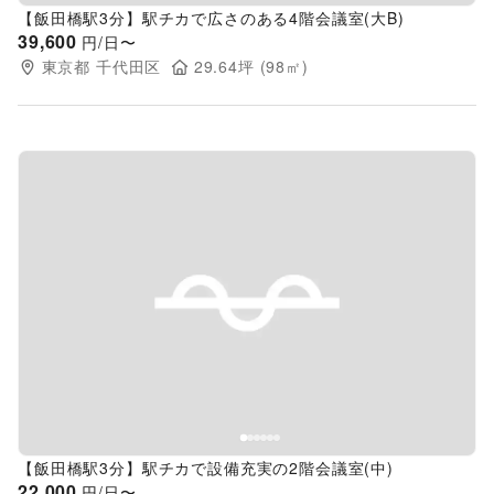
【飯田橋駅3分】駅チカで広さのある4階会議室(大B)
39,600
円/日〜
東京都
千代田区
29.64
坪 (
98
㎡)
Previous slide
Next s
【飯田橋駅3分】駅チカで設備充実の2階会議室(中)
22,000
円/日〜