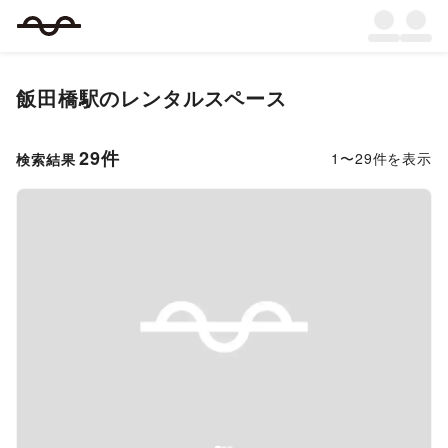
飯田橋駅
のレンタルスペース
29
件
1
〜
29
件を表示
検索結果
Previous slide
Next s