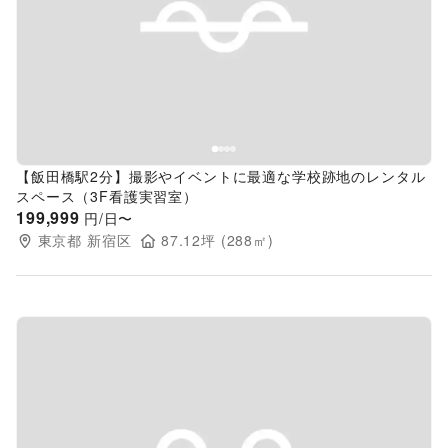
Previous slide
Next s
【飯田橋駅2分】撮影やイベントに最適な学校跡地のレンタル
スペース（3F看護実習室）
199,999
円/日〜
東京都
新宿区
87.12
坪 (
288
㎡)