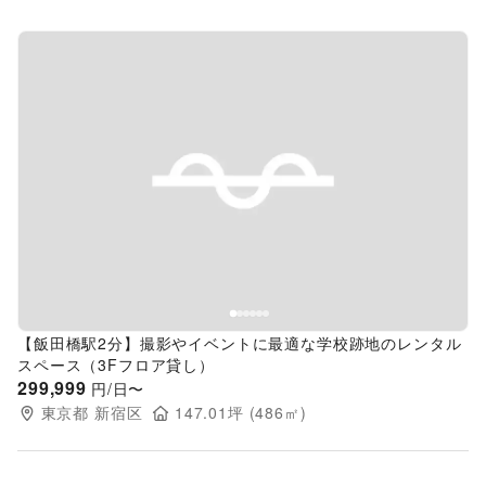
Previous slide
Next s
【飯田橋駅2分】撮影やイベントに最適な学校跡地のレンタル
スペース（3Fフロア貸し）
299,999
円/日〜
東京都
新宿区
147.01
坪 (
486
㎡)