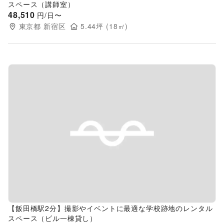
スペース（講師室）
48,510
円/日〜
東京都
新宿区
5.44
坪 (
18
㎡)
Previous slide
Next s
【飯田橋駅2分】撮影やイベントに最適な学校跡地のレンタル
スペース（ビル一棟貸し）