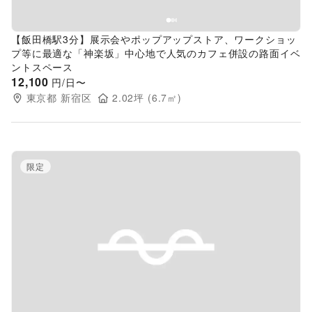
【飯田橋駅3分】展示会やポップアップストア、ワークショッ
プ等に最適な「神楽坂」中心地で人気のカフェ併設の路面イベ
ントスペース
12,100
円/日〜
東京都
新宿区
2.02
坪 (
6.7
㎡)
限定
Previous slide
Next s