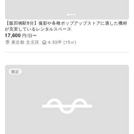
【飯田橋駅8分】撮影や各種ポップアップストアに適した機材
が充実しているレンタルスペース
17,600
円/日〜
東京都
文京区
4.53
坪 (
15
㎡)
限定
Previous slide
Next s