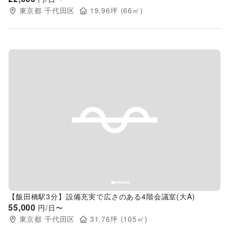
東京都
千代田区
19.96
坪 (
66
㎡)
Previous slide
Next s
【飯田橋駅3分】設備充実で広さのある4階会議室(大A)
55,000
円/日〜
東京都
千代田区
31.76
坪 (
105
㎡)