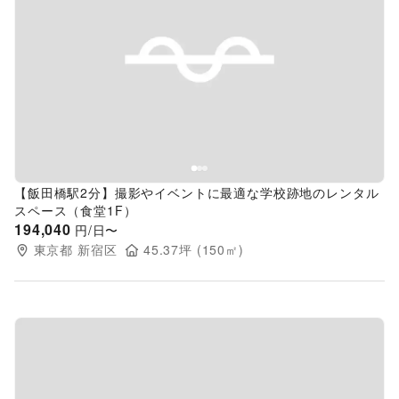
Previous slide
Next s
【飯田橋駅2分】撮影やイベントに最適な学校跡地のレンタル
スペース（食堂1F）
194,040
円/日〜
東京都
新宿区
45.37
坪 (
150
㎡)