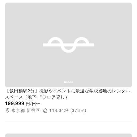
Previous slide
Next s
【飯田橋駅2分】撮影やイベントに最適な学校跡地のレンタル
スペース（地下1Fフロア貸し）
199,999
円/日〜
東京都
新宿区
114.34
坪 (
378
㎡)