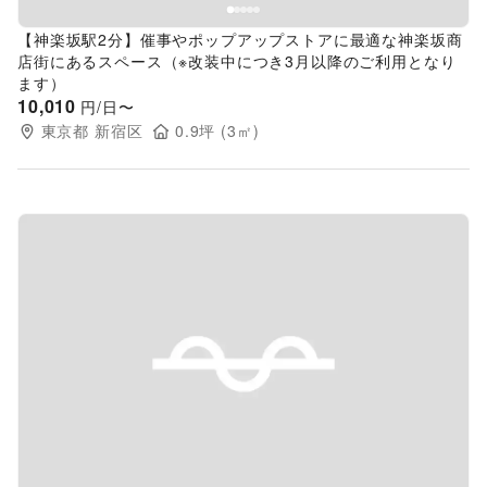
【神楽坂駅2分】催事やポップアップストアに最適な神楽坂商
店街にあるスペース（※改装中につき3月以降のご利用となり
ます）
10,010
円/日〜
東京都
新宿区
0.9
坪 (
3
㎡)
Previous slide
Next s