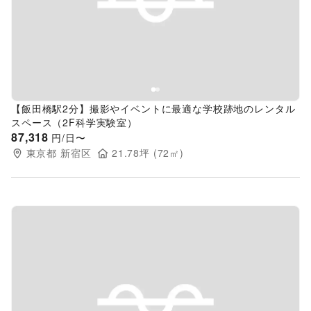
Previous slide
Next s
【飯田橋駅2分】撮影やイベントに最適な学校跡地のレンタル
スペース（2F科学実験室）
87,318
円/日〜
東京都
新宿区
21.78
坪 (
72
㎡)
Previous slide
Next s