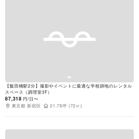
Previous slide
Next s
【飯田橋駅2分】撮影やイベントに最適な学校跡地のレンタル
スペース（調理室3F）
87,318
円/日〜
東京都
新宿区
21.78
坪 (
72
㎡)