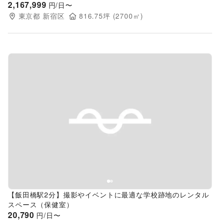
2,167,999
円/日〜
東京都
新宿区
816.75
坪 (
2700
㎡)
Previous slide
Next s
【飯田橋駅2分】撮影やイベントに最適な学校跡地のレンタル
スペース（保健室）
20,790
円/日〜