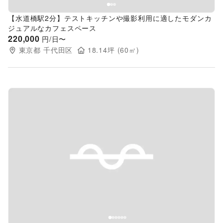
【水道橋駅2分】テストキッチンや撮影利用に適したモダンカ
ジュアルなカフェスペース
220,000
円/日〜
東京都
千代田区
18.14
坪 (
60
㎡)
Previous slide
Next s