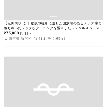
【飯田橋駅5分】物販や撮影に適した開放感のあるテラス席と
落ち着いたシックなダイニングを混合したレンタルスペース
275,000
円/日〜
東京都
新宿区
49.91
坪 (
165
㎡)
Previous slide
Next s