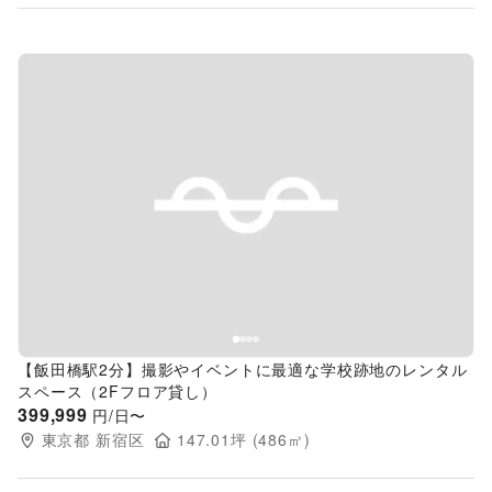
Previous slide
Next s
【飯田橋駅2分】撮影やイベントに最適な学校跡地のレンタル
スペース（2Fフロア貸し）
399,999
円/日〜
東京都
新宿区
147.01
坪 (
486
㎡)