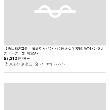
Previous slide
Next s
【飯田橋駅2分】撮影やイベントに最適な学校跡地のレンタル
スペース（2F教室A）
58,212
円/日〜
東京都
新宿区
21.78
坪 (
72
㎡)