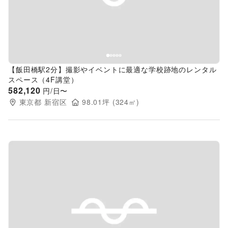
【飯田橋駅2分】撮影やイベントに最適な学校跡地のレンタル
スペース（4F講堂）
582,120
円/日〜
東京都
新宿区
98.01
坪 (
324
㎡)
Previous slide
Next s