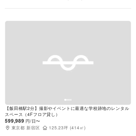
Previous slide
Next s
【飯田橋駅2分】撮影やイベントに最適な学校跡地のレンタル
スペース（4Fフロア貸し）
599,989
円/日〜
東京都
新宿区
125.23
坪 (
414
㎡)