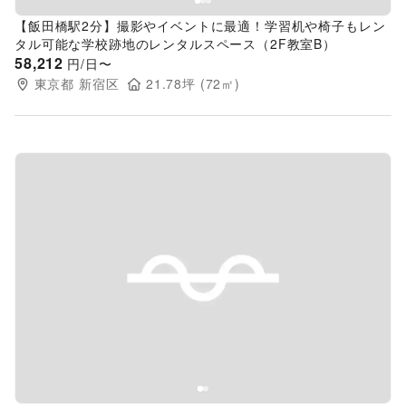
【飯田橋駅2分】撮影やイベントに最適！学習机や椅子もレン
タル可能な学校跡地のレンタルスペース（2F教室B）
58,212
円/日〜
東京都
新宿区
21.78
坪 (
72
㎡)
Previous slide
Next s