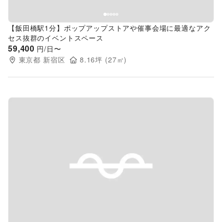
【飯田橋駅1分】ポップアップストアや催事会場に最適なアク
セス抜群のイベントスペース
59,400
円/日〜
東京都
新宿区
8.16
坪 (
27
㎡)
Previous slide
Next s