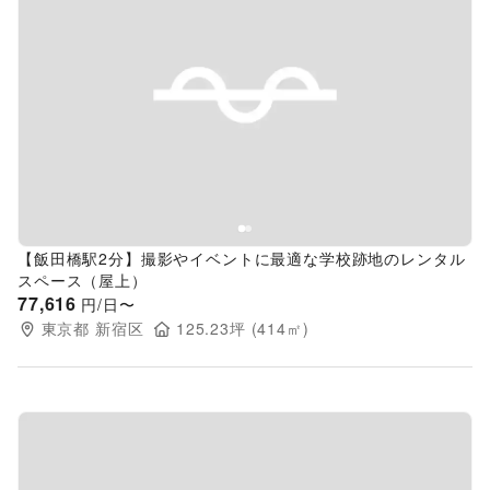
Previous slide
Next s
【飯田橋駅2分】撮影やイベントに最適な学校跡地のレンタル
スペース（屋上）
77,616
円/日〜
東京都
新宿区
125.23
坪 (
414
㎡)