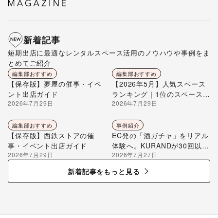
新着記事
短期出店に最適なレンタルスペース活用のノウハウや事例をま
とめてご紹介
編集部おすすめ
編集部おすすめ
【保存版】夢屋の催事・イベ
【2026年5月】人気スペース
ント出店ガイド
ランキング｜1位のスペースを
2026年7月29日
2026年7月29日
編集部が解説
編集部おすすめ
事例紹介
【保存版】西鉄ストアの催
EC発の「酒ガチャ」をリアル
事・イベント出店ガイド
体験へ。KURANDが30回以上
2026年7月29日
2026年7月27日
のポップアップ出店で届け
る“新しいお酒との出会い”
新着記事をもっと見る