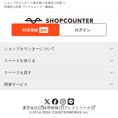
ショップカウンター
東京都
目黒区上目黒
目黒区上目黒 ワークショップ・勉強会
利用登録
ログイン
無料
ショップカウンターについて
スペースを借りる
利用規約・ガイドライン
プライバシーポリシー
スペースを貸す
特定商取引法に基づく表示
スペースを借りたい人へ
ヘルプ・お問い合わせ
はじめてガイド
関連サービス
補償プログラム
ユーザー利用規約
スペースを貸したい方へ
提携パートナー
オーナー利用規約
提携パートナー
SHOPCOUNTER MAGAZINE
運営会社
採用情報
プレスリリース
ショップカウンターエンタープライズ
© 2014-
2026
COUNTERWORKS Inc.
ショップカウンター常設