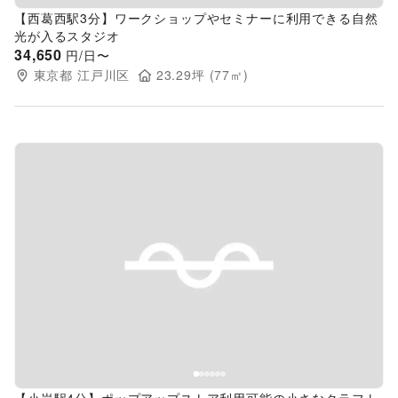
【西葛西駅3分】ワークショップやセミナーに利用できる自然
光が入るスタジオ
34,650
円/日〜
東京都
江戸川区
23.29
坪 (
77
㎡)
Previous slide
Next s