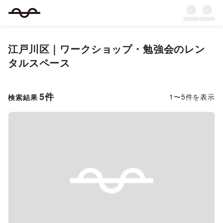
江戸川区
｜
ワークショップ・勉強会
のレン
タルスペース
5
件
1
〜
5
件を表示
検索結果
Previous slide
Next s