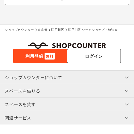
ショップカウンター
東京都
江戸川区
江戸川区 ワークショップ・勉強会
利用登録
ログイン
無料
ショップカウンターについて
スペースを借りる
利用規約・ガイドライン
プライバシーポリシー
スペースを貸す
特定商取引法に基づく表示
スペースを借りたい人へ
ヘルプ・お問い合わせ
はじめてガイド
関連サービス
補償プログラム
ユーザー利用規約
スペースを貸したい方へ
提携パートナー
オーナー利用規約
提携パートナー