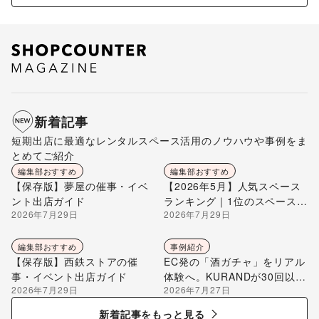
新着記事
短期出店に最適なレンタルスペース活用のノウハウや事例をま
とめてご紹介
編集部おすすめ
編集部おすすめ
【保存版】夢屋の催事・イベ
【2026年5月】人気スペース
ント出店ガイド
ランキング｜1位のスペースを
2026年7月29日
2026年7月29日
編集部が解説
編集部おすすめ
事例紹介
【保存版】西鉄ストアの催
EC発の「酒ガチャ」をリアル
事・イベント出店ガイド
体験へ。KURANDが30回以上
2026年7月29日
2026年7月27日
のポップアップ出店で届け
る“新しいお酒との出会い”
新着記事をもっと見る