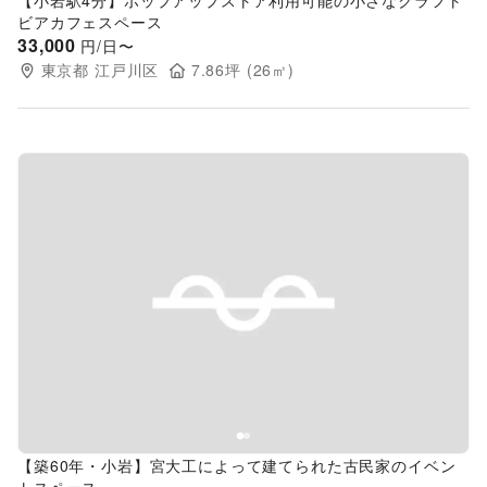
【小岩駅4分】ポップアップストア利用可能の小さなクラフト
ビアカフェスペース
33,000
円/日〜
東京都
江戸川区
7.86
坪 (
26
㎡)
Previous slide
Next s
【築60年・小岩】宮大工によって建てられた古民家のイベン