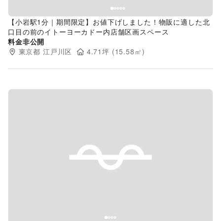
【小岩駅1分｜期間限定】お値下げしました！物販に適した北
口目の前のイトーヨーカドー内店舗区画スペース
料金非公開
東京都
江戸川区
4.71
坪 (
15.58
㎡)
Previous slide
Next s