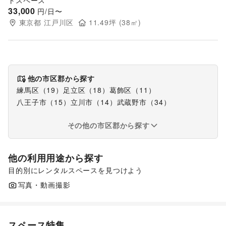
トスペース
33,000
円/日〜
東京都
江戸川区
11.49
坪 (
38
㎡)
他の市区郡から探す
練馬区
（
19
）
足立区
（
18
）
葛飾区
（
11
）
八王子市
（
15
）
立川市
（
14
）
武蔵野市
（
34
）
その他の市区郡から探す
他の利用用途から探す
目的別にレンタルスペースを見つけよう
ポップアップストア
食品販売
販促イベント
写真・動画撮影
展示会・個展
スペース特集