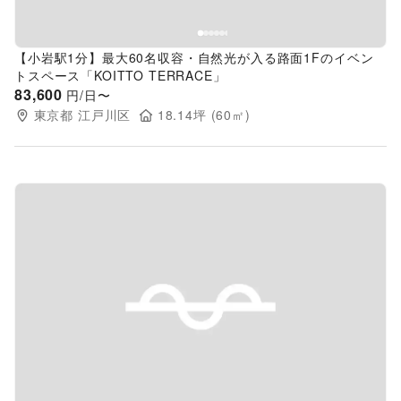
【小岩駅1分】最大60名収容・自然光が入る路面1Fのイベン
トスペース「KOITTO TERRACE」
83,600
円/日〜
東京都
江戸川区
18.14
坪 (
60
㎡)
Previous slide
Next s