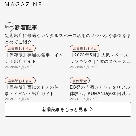
新着記事
短期出店に最適なレンタルスペース活用のノウハウや事例をま
とめてご紹介
編集部おすすめ
編集部おすすめ
【保存版】夢屋の催事・イベ
【2026年5月】人気スペース
ント出店ガイド
ランキング｜1位のスペースを
2026年7月29日
2026年7月29日
編集部が解説
編集部おすすめ
事例紹介
【保存版】西鉄ストアの催
EC発の「酒ガチャ」をリアル
事・イベント出店ガイド
体験へ。KURANDが30回以上
2026年7月29日
2026年7月27日
のポップアップ出店で届け
る“新しいお酒との出会い”
新着記事をもっと見る