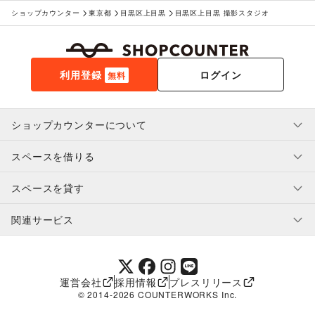
ショップカウンター
東京都
目黒区上目黒
目黒区上目黒 撮影スタジオ
利用登録
ログイン
無料
ショップカウンターについて
スペースを借りる
利用規約・ガイドライン
プライバシーポリシー
スペースを貸す
特定商取引法に基づく表示
スペースを借りたい人へ
ヘルプ・お問い合わせ
はじめてガイド
関連サービス
補償プログラム
ユーザー利用規約
スペースを貸したい方へ
提携パートナー
オーナー利用規約
提携パートナー
SHOPCOUNTER MAGAZINE
運営会社
採用情報
プレスリリース
ショップカウンターエンタープライズ
© 2014-
2026
COUNTERWORKS Inc.
ショップカウンター常設