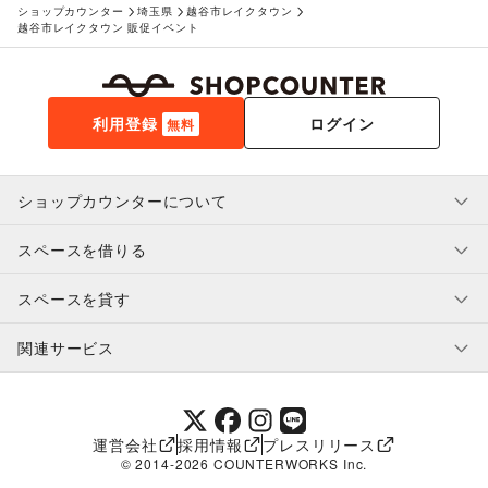
ショップカウンター
埼玉県
越谷市レイクタウン
越谷市レイクタウン 販促イベント
利用登録
ログイン
無料
ショップカウンターについて
スペースを借りる
利用規約・ガイドライン
プライバシーポリシー
スペースを貸す
特定商取引法に基づく表示
スペースを借りたい人へ
ヘルプ・お問い合わせ
はじめてガイド
関連サービス
補償プログラム
ユーザー利用規約
スペースを貸したい方へ
提携パートナー
オーナー利用規約
提携パートナー
SHOPCOUNTER MAGAZINE
運営会社
採用情報
プレスリリース
ショップカウンターエンタープライズ
© 2014-
2026
COUNTERWORKS Inc.
ショップカウンター常設