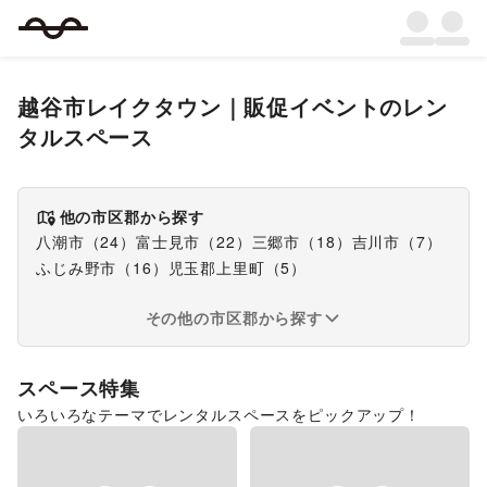
越谷市レイクタウン
｜
販促イベント
のレン
タルスペース
他の市区郡から探す
八潮市
（
24
）
富士見市
（
22
）
三郷市
（
18
）
吉川市
（
7
）
ふじみ野市
（
16
）
児玉郡上里町
（
5
）
その他の市区郡から探す
スペース特集
いろいろなテーマでレンタルスペースをピックアップ！