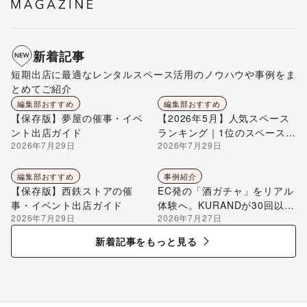
新着記事
短期出店に最適なレンタルスペース活用のノウハウや事例をま
とめてご紹介
編集部おすすめ
編集部おすすめ
【保存版】夢屋の催事・イベ
【2026年5月】人気スペース
ント出店ガイド
ランキング｜1位のスペースを
2026年7月29日
2026年7月29日
編集部が解説
編集部おすすめ
事例紹介
【保存版】西鉄ストアの催
EC発の「酒ガチャ」をリアル
事・イベント出店ガイド
体験へ。KURANDが30回以上
2026年7月29日
2026年7月27日
のポップアップ出店で届け
る“新しいお酒との出会い”
新着記事をもっと見る