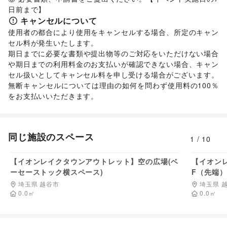
日前まで】
キャンセルについて
使用者の都合により使用をキャンセルする場合、所定のキャン
セル料が発生いたします。 

期日までに必要な書類や提出物等のご対応をいただけない場合
や期日までの利用料金のお支払いが確認できない場合、キャン
セル扱いとしてキャンセル料を申し受ける場合がございます。  

無断キャンセルについては理由の如何を問わず使用料の100％
をお支払いいただきます。 
同じ施設のスペース
1
/
10
55,000
円/日
【イオンレイクタウンアウトレット】空の広場(ベ
【イオンレ
ーセーストック横スペース)
F（先端
埼玉県 越谷市
埼玉県 
0.0
㎡
0.0
㎡