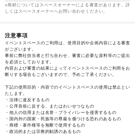
ウォーターサーバー
※商材についてはスペースオーナーによる審査があります。詳
/
ジュエリー・アクセサリー
/
メガネ・アイウェア
/
腕時計
/
なし
しくはスペースオーナーへお問い合わせください。
靴
/
バッグ・革小物
/
ファッション雑貨
/
和服・着物
/
古着
/
その他ファッション
フード・飲食
スイーツ・洋菓子
/
和菓子
/
パン
/
お弁当・惣菜
/
注意事項
軽食・ホットスナック
/
コーヒー・紅茶
/
その他飲料
/
イベントスペースのご利用は、使用目的や企画内容による審査
ワイン・洋酒
/
日本酒・焼酎・地酒
/
食材・調味料
/
がございます。 

物産展・マルシェ
/
キッチンカー・移動販売
/
事前に弊社担当者と打ち合わせ、審査に必要な資料等のご提出
野菜・果物・生鮮食品
/
その他フード・飲食
インテリア・生活雑貨
を必須としております。 

インテリア
/
寝具・ベッド
/
家具・家電
/
内容および審査の結果によってイベントスペースのご利用をお
キッチン雑貨・調理器具
/
掃除用品・生活便利品
/
文房具
/
断りする場合もございますので、予めご了承ください。 

手芸・ハンドメイド
/
DIY用品・日曜大工
/
園芸・ガーデニング
/
花・盆栽・ドライフラワー
/
下記の使用目的・内容でのイベントスペースの使用は禁止とい
犬・猫・ペット
/
日用雑貨
/
食器・陶磁器
/
たします。 

その他インテリア・生活雑貨
・法律に違反するもの 

生活サービス
・公序良俗に反する、またはわいせつなもの 

携帯キャリア・格安SIM
/
インターネット・プロバイダ
/
・他人の信用または名誉・プライバシーを侵害するもの 

電気・ガス
/
ハウスクリーニング・家事代行
/
定期宅配
/
・国内外の国家・民族等の尊厳を傷つける恐れのあるもの 

リサイクル雑貨・古本
/
買取査定・金券
/
・商標・著作権等を無断で使用するもの 

ギフト・プレゼント
/
冠婚葬祭
/
資格・習い事
/
リフォーム
/
・政治的または宗教的勧誘のあるもの 

住宅（購入・賃貸）
/
たばこ
/
修理・メンテナンス
/