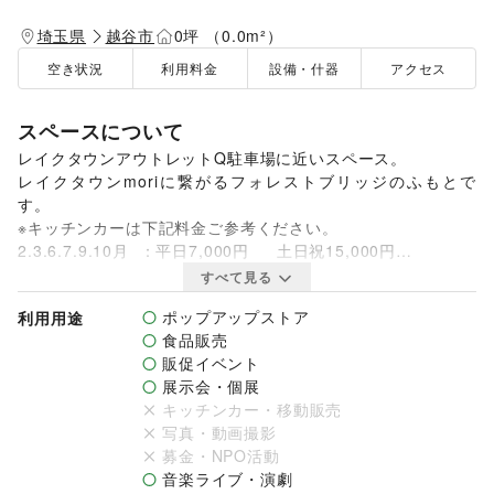
埼玉県
越谷市
0坪 （0.0m²）
空き状況
利用料金
設備・什器
アクセス
スペースについて
レイクタウンアウトレットQ駐車場に近いスペース。

レイクタウンmoriに繋がるフォレストブリッジのふもとで
す。

※キッチンカーは下記料金ご参考ください。　　　　　　　　

2.3.6.7.9.10月  ：平日7,000円　  土日祝15,000円

4.5.8.11.12.1月：平日10,000円　土日祝20,000円

すべて見る
GW.お盆.ブラックフライデー.年末年始：平日15,000円　土日
ポップアップストア
利用用途
祝25,000円
食品販売
販促イベント
展示会・個展
キッチンカー・移動販売
写真・動画撮影
募金・NPO活動
音楽ライブ・演劇