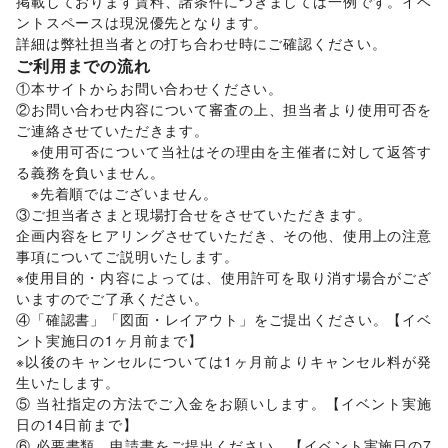
掲載しております賃料、諸条件につきましては一例です。イベ
アート・デザイン
ントスペースは現況優先となります。 

絵画・書
/
写真・イラストレーション
/
立体作品・彫刻
/
詳細は弊社担当者との打ち合わせ時にご確認ください。 
その他アート・デザイン
ご利用までの流れ
レジャー・スポーツ
旅行・レジャー
/
キャンプ・アウトドア
/
野球
/
サッカー
/
①本サイトからお問い合わせください。 

バスケットボール
/
ゴルフ
/
その他レジャー・スポーツ
②お問い合わせ内容について審査の上、担当者より使用可否を
車・バイク・モビリティ
ご連絡させていただきます。 

車
/
バイク・オートバイ
/
自転車・ロードバイク
/
　※使用可否について当社はその理由を主催者に対して返答す
マイクロモビリティ
/
その他車・バイク・モビリティ
る義務を負いません。 

NPO・公共団体
　※先着順ではございません。 

地方公共団体・行政・政府
/
外国団体・大使館
/
募金・寄付
③ご担当者さまと現場打合せをさせていただきます。 

/
NPO・ボランティア活動
/
その他NPO・公共団体
企画内容をヒアリングさせていただき、その他、使用上の注意
ビジネス・オフィス
事項についてご説明いたします。 

法人向けサービス
/
オフィス家具・OA機器
/
※使用目的・内容によっては、使用許可を取り消す場合がござ
イベント企画・運営
/
その他ビジネス・オフィス
いますのでご了承ください。 

その他活動・個人
④「確認書」「図面・レイアウト」をご提出ください。【イベ
その他活動・個人
ント実施日の1ヶ月前まで】 

※以後のキャンセルについては1ヶ月前よりキャンセル料が発
生いたします。 

⑤ 当社指定の方法でご入金をお願いします。【イベント実施
日の14日前まで】 

⑥ 必要書類、申請書をご提出ください。【イベント実施日の7