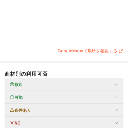
GoogleMapsで場所を確認する
商材別の利用可否
歓迎
可能
なし
条件あり
ファッション
メンズファッション
/
レディースファッション
/
ユニセックス
/
インナー・ルームウェア
/
NG
生活サービス
キッズ・ベビー・マタニティ
/
スポーツ
/
シーズナルウェア