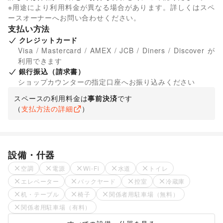
※用途により利用料金が異なる場合があります。詳しくはスペ
ースオーナーへお問い合わせください。
支払い方法
クレジットカード
Visa / Mastercard / AMEX / JCB / Diners / Discover が
利用できます
銀行振込（請求書）
ショップカウンターの指定口座へお振り込みください
スペースの利用料金は
事前決済
です
（
支払方法の詳細
）
設備・什器
空調
電源
Wi-Fi
水道
トイレ
エレベーター
バックヤード
控室
冷蔵庫
机・テーブル
椅子
関係者用駐車場（無料）
関係者用駐車場（有料）