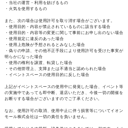
・当社の運営・利用を妨げるもの 

就職・転職・求人
/
その他生活サービス
・火気を使用するもの 

金融サービス
クレジットカード
/
保険
/
銀行
/
住宅ローン
/
証券・FX
/
また、次の場合は使用許可を取り消す場合がございます。 

不動産投資
/
その他金融サービス
・使用目的・内容が禁止されているものに該当する場合 

子育て・教育
・使用目的・内容等の変更に関して事前にお申し出のない場合 

ベビー用品
/
ランドセル
/
学習教材・通信教育
/
・使用規定に違反のあった場合 

子供向け教室・レッスン
/
塾・家庭教師
/
おもちゃ・絵本
/
・使用上危険が予想されるとみなした場合 

その他子育て・教育
・偽りの申請、その他不正手段により使用許可を受けた事実が
美容・健康・医療
ジム・フィットネス
/
ダイエット・健康グッズ
/
明らかになった場合 

美容・コスメ・香水
/
ヘアケア・シャンプー
/
美容家電
/
・使用の権利を譲渡、転貸した場合 

ヘアサロン・ネイルサロン
/
マッサージ・整体
/
・その他管理上、支障または不適当と認められた場合 

エステ・美容サービス
/
健康食品・サプリメント
/
・イベントスペースの使用目的に反した場合 

女性用品・フェムテック
/
コンタクトレンズ
/
医療・医薬品
/
その他美容・健康
上記がイベントスペースの使用中に発覚した場合、イベント等
エンタメ・ガジェット
の実施中であっても即中断、退店いただき、今後一切の開催を
PC・スマートフォン
/
スマホアクセサリー
/
ガジェット
/
お断りする場合がございますのでご了承ください。 

ゲーム
/
アニメ
/
コミック・マンガ
/
アイドル・芸能人
/
おもちゃ・ホビー
/
楽器・音楽機材
/
CD・DVD・本・雑誌
/
なお、使用許可の取消、使用中止に伴う損害等についてイオン
Webメディア・アプリ
/
テレビ・ドラマ
/
映画
/
モール株式会社は一切の責任を負いません。 

音楽・ライブ
/
演劇
/
占い
/
公営競技・宝くじ
/
その他エンタメ・ガジェット