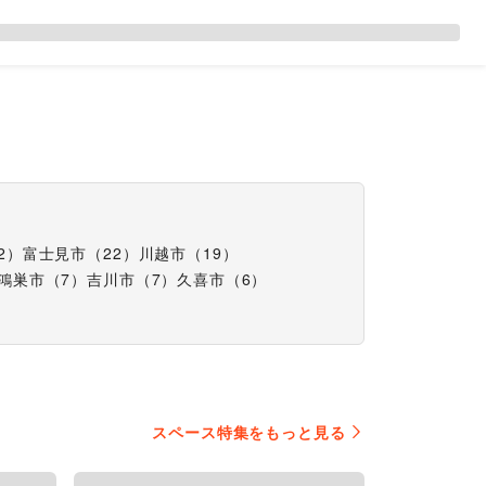
2
）
富士見市
（
22
）
川越市
（
19
）
鴻巣市
（
7
）
吉川市
（
7
）
久喜市
（
6
）
スペース特集をもっと見る