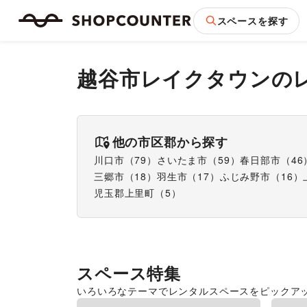
スペースを探す
越谷市レイクタウン
の
他の市区郡から探す
川口市
（
79
）
さいたま市
（
59
）
春日部市
（
46
三郷市
（
18
）
羽生市
（
17
）
ふじみ野市
（
16
）
児玉郡上里町
（
5
）
スペース特集
いろいろなテーマでレンタルスペースをピックア