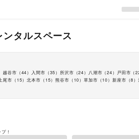
レンタルスペース
）
越谷市
（
44
）
入間市
（
35
）
所沢市
（
24
）
八潮市
（
24
）
戸田市
（
2
上尾市
（
15
）
北本市
（
15
）
熊谷市
（
10
）
草加市
（
10
）
新座市
（
8
）
ップ！