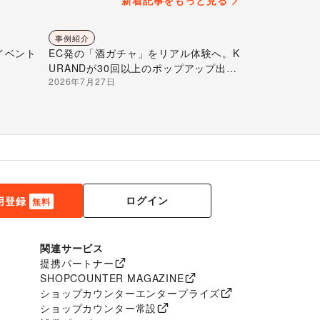
新着記事をもっと見る
事例紹介
イベント
EC発の「酒ガチャ」をリアル体験へ。K
URANDが30回以上のポップアップ出店
2026年7月27日
で届ける“新しいお酒との出会い”
ログイン
用登録
無料
関連サービス
提携パートナー
SHOPCOUNTER MAGAZINE
ショップカウンターエンタープライズ
ショップカウンター常設