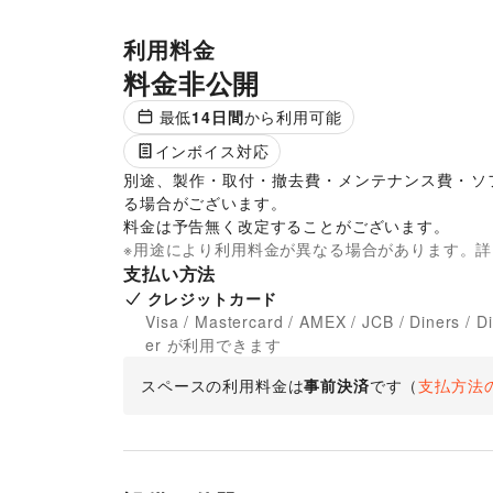
利用料金
料金非公開
最低
14
日間
から利用可能
インボイス対応
別途、製作・取付・撤去費・メンテナンス費・ソ
る場合がございます。 

料金は予告無く改定することがございます。 
※用途により利用料金が異なる場合があります。
支払い方法
クレジットカード
Visa / Mastercard / AMEX / JCB / Diners / D
er が利用できます
スペースの利用料金は
事前決済
です
（
支払方法