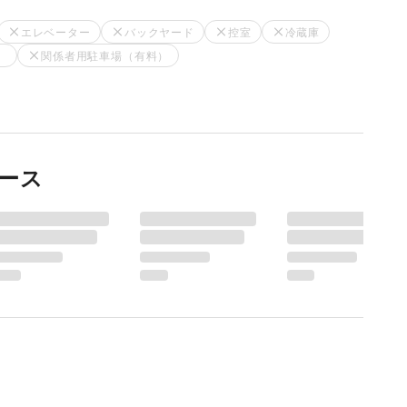
エレベーター
バックヤード
控室
冷蔵庫
）
関係者用駐車場（有料）
ース