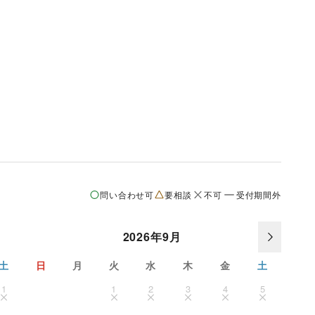
問い合わせ可
要相談
不可
受付期間外
2026年9月
土
日
月
火
水
木
金
土
1
1
2
3
4
5