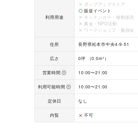
ポップアップストア
最大掲出本数：	3本

販促イベント
利用用途
キッチンカー・移動販売
掲出箇所：	【晴庭】かがやきコート吹抜

募金・NPO活動
ワークショップ・勉強会
掲出料（2週間）：	1本 250,000円(税別)

住所
長野県松本市中央4-9-51
※バナー制作、設営・撤去は別途貴社負担となりま
広さ
0坪 （0.0m²）
営業時間
10:00
〜
21:00
利用可能時間
10:00
〜
21:00
定休日
なし
内覧
不可