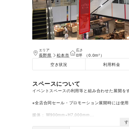
エリア
広さ
長野県
松本市
0坪 （0.0m²）
空き状況
利用料金
スペースについて
イベントスペースの利用等と組み合わせた展開をす
※全店合同セール・プロモーション展開時には使用
媒体：	W900mm×H7,000mm

す
仕様・素材：	遮光ターポリン 両面印刷
