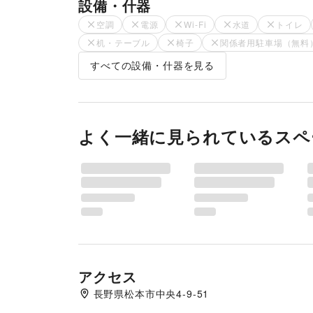
設備・什器
空調
電源
Wi-Fi
水道
トイレ
机・テーブル
椅子
関係者用駐車場（無料
すべての設備・什器を見る
よく一緒に見られているスペ
アクセス
長野県松本市中央4-9-51