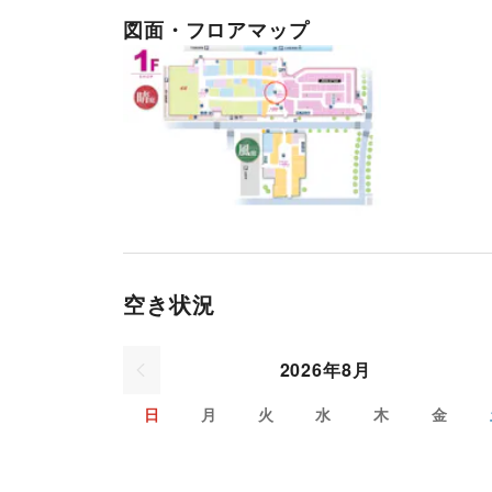
図面・フロアマップ
空き状況
2026年8月
日
月
火
水
木
金