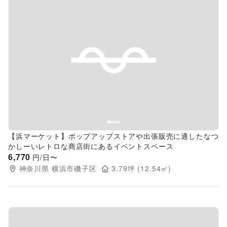
Previous slide
Next s
【浜マーケット】ポップアップストアや出張販売に適したなつ
かしーいレトロな商店街にあるイベントスペース
6,770
円/日〜
神奈川県
横浜市磯子区
3.79
坪 (
12.54
㎡)