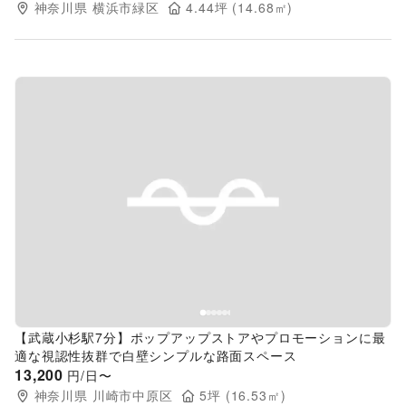
神奈川県
横浜市緑区
4.44
坪 (
14.68
㎡)
Previous slide
Next s
【武蔵小杉駅7分】ポップアップストアやプロモーションに最
適な視認性抜群で白壁シンプルな路面スペース
13,200
円/日〜
神奈川県
川崎市中原区
5
坪 (
16.53
㎡)