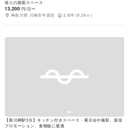
張りの路面スペース
13,200
円/日〜
神奈川県
川崎市中原区
2.8
坪 (
9.26
㎡)
Previous slide
Next s
【新川崎駅3分】キッチン付きスペース・展示会や撮影、販促
プロモーション、食物販に最適