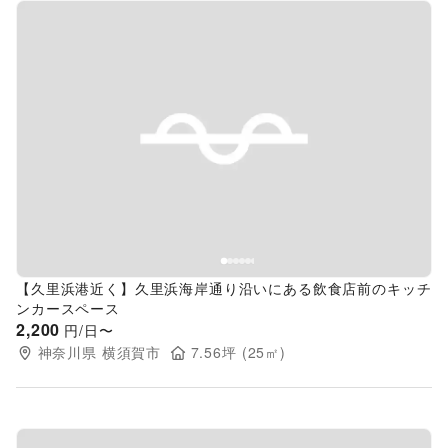
Previous slide
Next s
【久里浜港近く】久里浜海岸通り沿いにある飲食店前のキッチ
ンカースペース
2,200
円/日〜
神奈川県
横須賀市
7.56
坪 (
25
㎡)