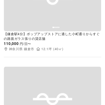
Previous slide
Next s
【鎌倉駅4分】ポップアップストアに適した小町通りからすぐ
の路面ガラス張りの貸店舗
110,000
円/日〜
神奈川県
鎌倉市
12.1
坪 (
40
㎡)
Previous slide
Next s