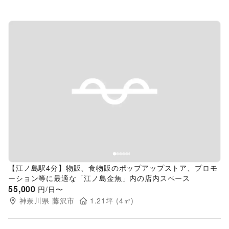
Previous slide
Next s
【江ノ島駅4分】物販、食物販のポップアップストア、プロモ
ーション等に最適な「江ノ島金魚」内の店内スペース
55,000
円/日〜
神奈川県
藤沢市
1.21
坪 (
4
㎡)