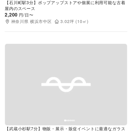
【石川町駅3分】ポップアップストアや個展に利用可能な古着
屋内のスペース
2,200
円/日〜
神奈川県
横浜市中区
3.02
坪 (
10
㎡)
Previous slide
Next s
【武蔵小杉駅7分】物販・展示・販促イベントに最適なガラス