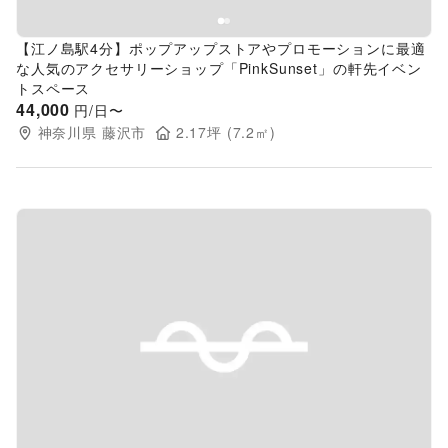
【江ノ島駅4分】ポップアップストアやプロモーションに最適
な人気のアクセサリーショップ「PinkSunset」の軒先イベン
トスペース
44,000
円/日〜
神奈川県
藤沢市
2.17
坪 (
7.2
㎡)
Previous slide
Next s