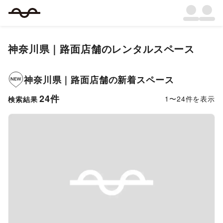
神奈川県
｜
路面店舗
のレンタルスペース
神奈川県
｜
路面店舗
の新着スペース
24
件
1
〜
24
件を表示
検索結果
Previous slide
Next s