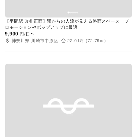
【平間駅 改札正面】駅からの人流が見える路面スペース｜プ
ロモーションやポップアップに最適
9,900
円/日〜
神奈川県
川崎市中原区
22.01
坪 (
72.79
㎡)
Previous slide
Next s