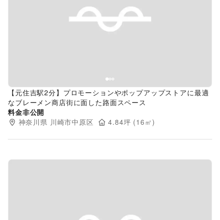
Previous slide
Next s
【元住吉駅2分】プロモーションやポップアップストアに最適
なブレーメン商店街に面した路面スペース
料金非公開
神奈川県
川崎市中原区
4.84
坪 (
16
㎡)