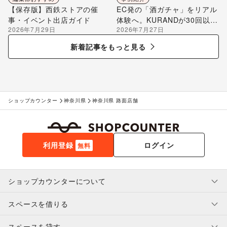
【保存版】西鉄ストアの催
EC発の「酒ガチャ」をリアル
事・イベント出店ガイド
体験へ。KURANDが30回以上
2026年7月29日
2026年7月27日
のポップアップ出店で届け
る“新しいお酒との出会い”
新着記事をもっと見る
ショップカウンター
神奈川県
神奈川県 路面店舗
利用登録
ログイン
無料
ショップカウンターについて
スペースを借りる
利用規約・ガイドライン
プライバシーポリシー
スペースを貸す