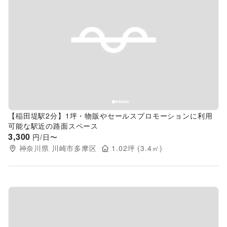
Previous slide
Next s
【稲田堤駅2分】1坪・物販やセールスプロモーションに利用
可能な駅近の路面スペース
3,300
円/日〜
神奈川県
川崎市多摩区
1.02
坪 (
3.4
㎡)