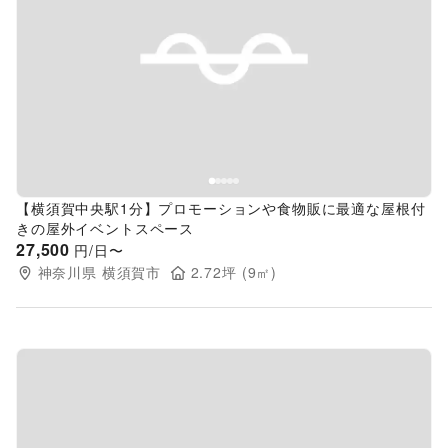
Previous slide
Next s
【横須賀中央駅1分】プロモーションや食物販に最適な屋根付
きの屋外イベントスペース
27,500
円/日〜
神奈川県
横須賀市
2.72
坪 (
9
㎡)