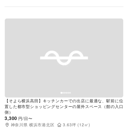
Previous slide
Next s
【そよら横浜高田】キッチンカーでの出店に最適な、駅前に位
置した都市型ショッピングセンターの屋外スペース（館の入口
側）
3,300
円/日〜
神奈川県
横浜市港北区
3.63
坪 (
12
㎡)