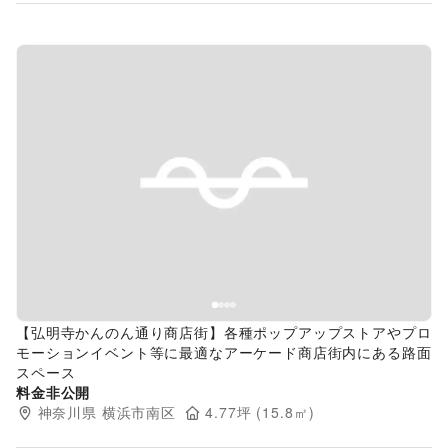
Previous slide
Next s
【弘明寺かんのん通り商店街】各種ポップアップストアやプロ
モーションイベント等に最適なアーケード商店街内にある路面
スペース
料金非公開
神奈川県
横浜市南区
4.77
坪 (
15.8
㎡)