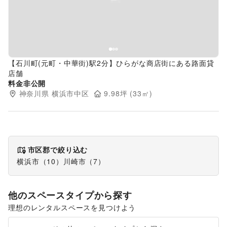
【石川町(元町・中華街)駅2分】ひらがな商店街にある路面貸
店舗
料金非公開
神奈川県
横浜市中区
9.98
坪 (
33
㎡)
市区郡で絞り込む
横浜市
（
10
）
川崎市
（
7
）
他のスペースタイプから探す
理想のレンタルスペースを見つけよう
ショッピングモール
スーパーマーケット
ギャラリー・貸し画廊