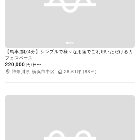
Previous slide
Next s
【馬車道駅4分】シンプルで様々な用途でご利用いただけるカ
フェスペース
220,000
円/日〜
神奈川県
横浜市中区
26.61
坪 (
88
㎡)