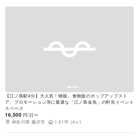
Previous slide
Next s
【江ノ島駅4分】大人気！物販、食物販のポップアップスト
ア、プロモーション等に最適な「江ノ島金魚」の軒先イベント
スペース
16,500
円/日〜
神奈川県
藤沢市
1.21
坪 (
4
㎡)