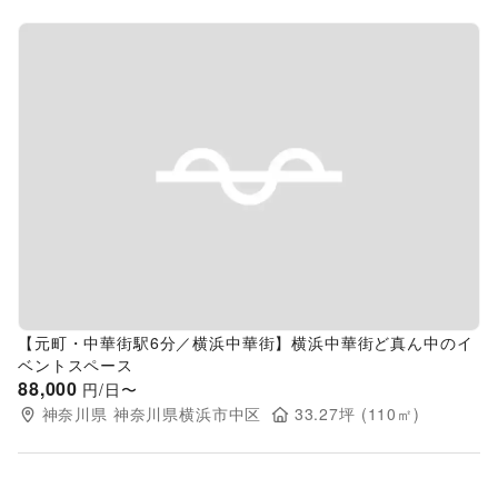
Previous slide
Next s
【元町・中華街駅6分／横浜中華街】横浜中華街ど真ん中のイ
ベントスペース
88,000
円/日〜
神奈川県
神奈川県横浜市中区
33.27
坪 (
110
㎡)