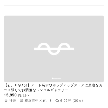
Previous slide
Next s
【石川町駅1分】アート展示やポップアップストアに最適なガ
ラス張りでお洒落なレンタルギャラリー
15,950
円/日〜
神奈川県
横浜市中区石川町
6.05
坪 (
20
㎡)