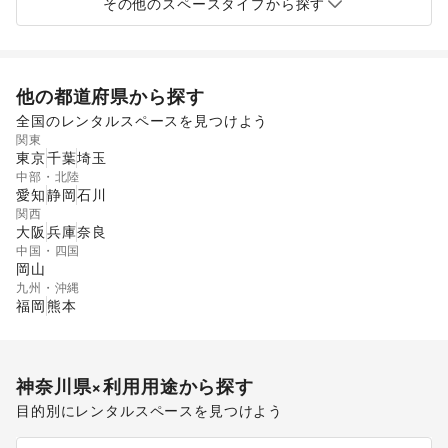
その他のスペースタイプから探す
他の都道府県から探す
全国のレンタルスペースを見つけよう
関東
東京
千葉
埼玉
中部・北陸
愛知
静岡
石川
関西
大阪
兵庫
奈良
中国・四国
岡山
九州・沖縄
福岡
熊本
神奈川県
×利用用途から探す
目的別にレンタルスペースを見つけよう
ポップアップストア
食品販売
販促イベント
展示会・個展
キッチンカー・移動販売