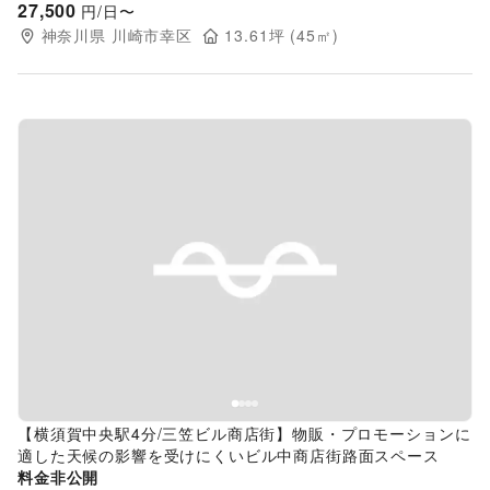
27,500
円/日〜
神奈川県
川崎市幸区
13.61
坪 (
45
㎡)
Previous slide
Next s
【横須賀中央駅4分/三笠ビル商店街】物販・プロモーションに
適した天候の影響を受けにくいビル中商店街路面スペース
料金非公開