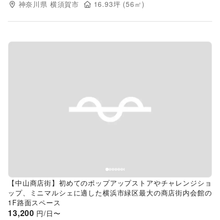
神奈川県
横須賀市
16.93
坪 (
56
㎡)
Previous slide
Next s
【中山商店街】初めてのポップアップストアやチャレンジショ
ップ、ミニマルシェに適した横浜市緑区最大の商店街内会館の
1F路面スペース
13,200
円/日〜