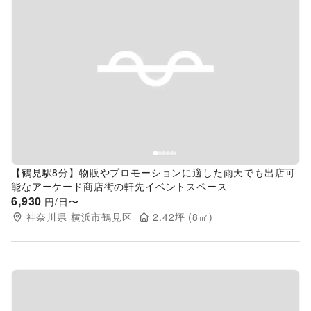
Previous slide
Next s
【鶴見駅8分】物販やプロモーションに適した雨天でも出店可
能なアーケード商店街の軒先イベントスペース
6,930
円/日〜
神奈川県
横浜市鶴見区
2.42
坪 (
8
㎡)