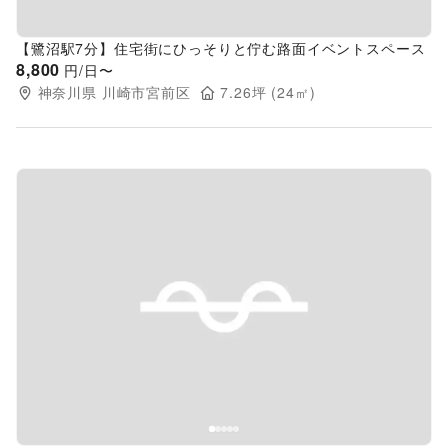
【鷺沼駅7分】住宅街にひっそりと佇む路面イベントスペース
8,800
円/日〜
神奈川県
川崎市宮前区
7.26
坪 (
24
㎡)
Previous slide
Next s