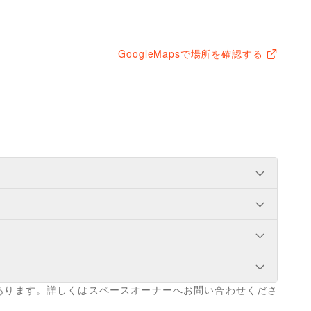
GoogleMapsで場所を確認する
ユニセックス
/
インナー・ルームウェア
/
ナルウェア
/
ジュエリー・アクセサリー
/
ファッション雑貨
/
和服・着物
/
古着
/
その他ファッション
あります。詳しくはスペースオーナーへお問い合わせくださ
食・ホットスナック
/
コーヒー・紅茶
/
その他飲料
/