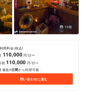
10
枚
利用料金(税込)
110,000
日
円/日〜
110,000
日祝
円/日〜
最低
1
日間
から利用可能
問い合わせに進む