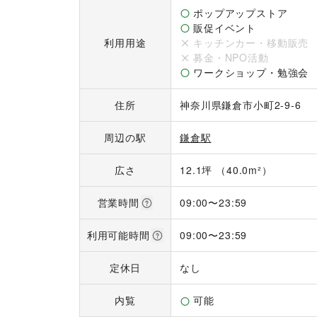
もご相談ください。1日単位での利用もご相談可能
ポップアップストア
販促イベント
【利用料金（税込）】

利用用途
キッチンカー・移動販売
110,000円／日（営業保証金含む）

募金・NPO活動
22,000円／09:00〜16:00

ワークショップ・勉強会
【利用時間】

住所
神奈川県鎌倉市小町2-9-6
09:00〜24:00

※時間外利用に関してはご相談くださいませ。
周辺の駅
鎌倉駅
広さ
12.1坪 （40.0m²）
営業時間
09:00
〜
23:59
利用可能時間
09:00
〜
23:59
定休日
なし
内覧
可能