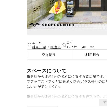
エリア
広さ
神奈川県
鎌倉市
12.1坪 （40.0m²）
空き状況
利用料金
スペースについて
鎌倉駅から徒歩4分の場所に位置する貸店舗です
プアップストアなどに最適な路面ガラス張りの店
はいかがでしょうか。

鎌倉駅から徒歩4分の場所に位置する好立地で、
食店を運営しております。オーナーこだわりの空間
す
装飾を活かした企画を実施してみませんか？展示会