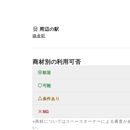
周辺の駅
鎌倉駅
商材別の利用可否
歓迎
可能
なし
条件あり
ファッション
メンズファッション
/
レディースファッション
/
キッズ・ベビー・マタニティ
/
スポーツ
/
シーズ
NG
なし
メガネ・アイウェア
/
腕時計
/
靴
/
バッグ・革小物
/
※商材についてはスペースオーナーによる審査が
フード・飲食
なし
い。
スイーツ・洋菓子
/
和菓子
/
パン
/
お弁当・惣菜
/
軽