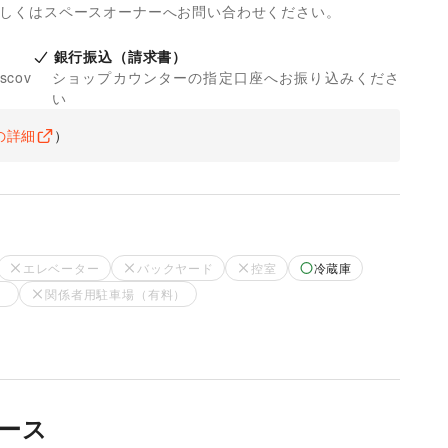
詳しくはスペースオーナーへお問い合わせください。
銀行振込（請求書）
iscov
ショップカウンターの指定口座へお振り込みくださ
い
の詳細
）
エレベーター
バックヤード
控室
冷蔵庫
）
関係者用駐車場（有料）
ース