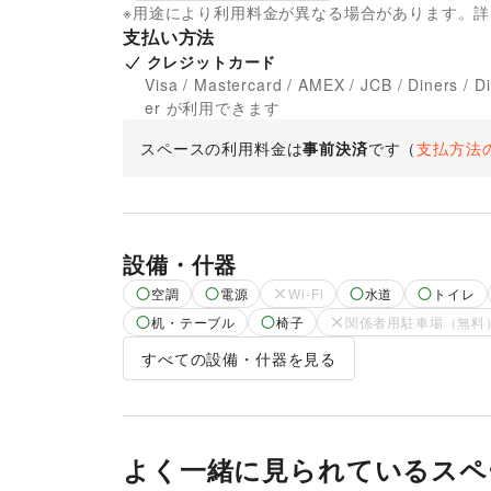
※用途により利用料金が異なる場合があります。
支払い方法
クレジットカード
Visa / Mastercard / AMEX / JCB / Diners / D
er が利用できます
スペースの利用料金は
事前決済
です
（
支払方法
設備・什器
空調
電源
Wi-Fi
水道
トイレ
机・テーブル
椅子
関係者用駐車場（無料
すべての設備・什器を見る
よく一緒に見られているスペ