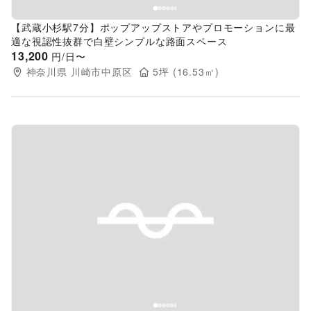
【武蔵小杉駅7分】ポップアップストアやプロモーションに最
適な視認性抜群で白壁シンプルな路面スペース
13,200
円/日〜
神奈川県
川崎市中原区
5
坪 (
16.53
㎡)
Previous slide
Next s