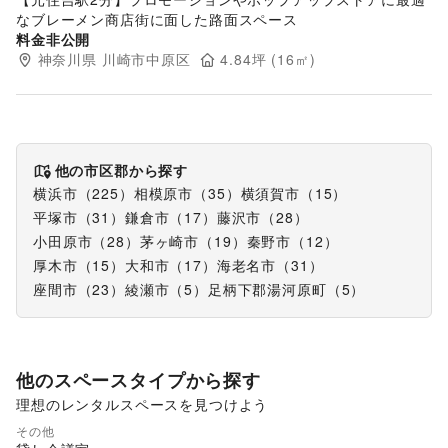
なブレーメン商店街に面した路面スペース
料金非公開
神奈川県
川崎市中原区
4.84
坪 (
16
㎡)
他の市区郡から探す
横浜市
（
225
）
相模原市
（
35
）
横須賀市
（
15
）
平塚市
（
31
）
鎌倉市
（
17
）
藤沢市
（
28
）
小田原市
（
28
）
茅ヶ崎市
（
19
）
秦野市
（
12
）
厚木市
（
15
）
大和市
（
17
）
海老名市
（
31
）
座間市
（
23
）
綾瀬市
（
5
）
足柄下郡湯河原町
（
5
）
他のスペースタイプから探す
理想のレンタルスペースを見つけよう
ショッピングモール
その他
スーパーマーケット
ギャラリー・貸し画廊