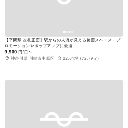
【平間駅 改札正面】駅からの人流が見える路面スペース｜プ
ロモーションやポップアップに最適
9,900
円/日〜
神奈川県
川崎市中原区
22.01
坪 (
72.79
㎡)
Previous slide
Next s