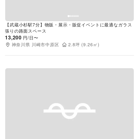
【武蔵小杉駅7分】物販・展示・販促イベントに最適なガラス
張りの路面スペース
13,200
円/日〜
神奈川県
川崎市中原区
2.8
坪 (
9.26
㎡)
Previous slide
Next s