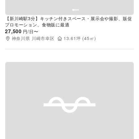
【新川崎駅3分】キッチン付きスペース・展示会や撮影、販促
プロモーション、食物販に最適
27,500
円/日〜
神奈川県
川崎市幸区
13.61
坪 (
45
㎡)
Previous slide
Next s