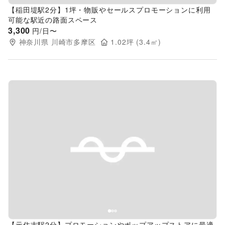
【稲田堤駅2分】1坪・物販やセールスプロモーションに利用
可能な駅近の路面スペース
3,300
円/日〜
神奈川県
川崎市多摩区
1.02
坪 (
3.4
㎡)
Previous slide
Next s
【元住吉駅2分】プロモーションやポップアップストアに最適