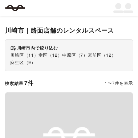
川崎市
｜
路面店舗
のレンタルスペース
川崎市
内で絞り込む
川崎区
（
11
）
幸区
（
12
）
中原区
（
7
）
宮前区
（
12
）
麻生区
（
9
）
7
件
1
〜
7
件を表示
検索結果
Previous slide
Next s