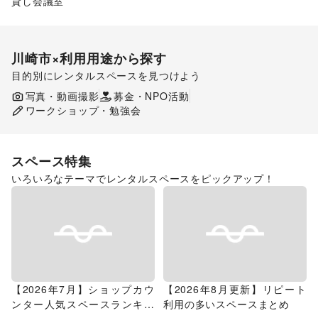
貸し会議室
川崎市
×利用用途から探す
目的別にレンタルスペースを見つけよう
ポップアップストア
食品販売
販促イベント
写真・動画撮影
募金・NPO活動
展示会・個展
ワークショップ・勉強会
スペース特集
いろいろなテーマでレンタルスペースをピックアップ！
【2026年7月】ショップカウ
【2026年8月更新】リピート
ンター人気スペースランキン
利用の多いスペースまとめ