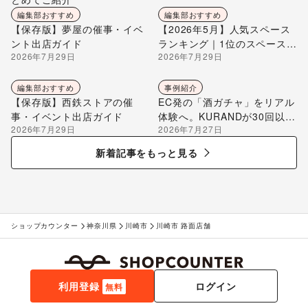
編集部おすすめ
編集部おすすめ
【保存版】夢屋の催事・イベ
【2026年5月】人気スペース
ント出店ガイド
ランキング｜1位のスペースを
2026年7月29日
2026年7月29日
編集部が解説
編集部おすすめ
事例紹介
【保存版】西鉄ストアの催
EC発の「酒ガチャ」をリアル
事・イベント出店ガイド
体験へ。KURANDが30回以上
2026年7月29日
2026年7月27日
のポップアップ出店で届け
る“新しいお酒との出会い”
新着記事をもっと見る
ショップカウンター
神奈川県
川崎市
川崎市 路面店舗
利用登録
ログイン
無料