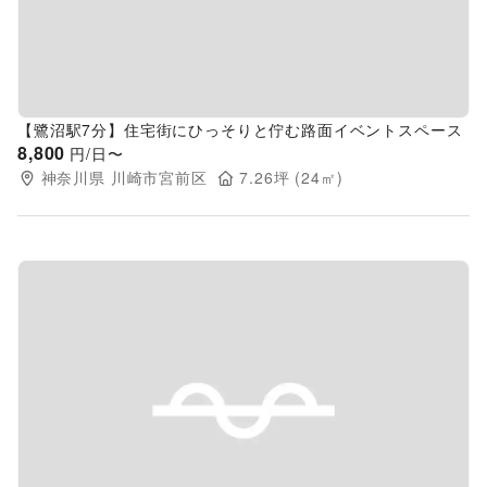
【鷺沼駅7分】住宅街にひっそりと佇む路面イベントスペース
8,800
円/日〜
神奈川県
川崎市宮前区
7.26
坪 (
24
㎡)
Previous slide
Next s