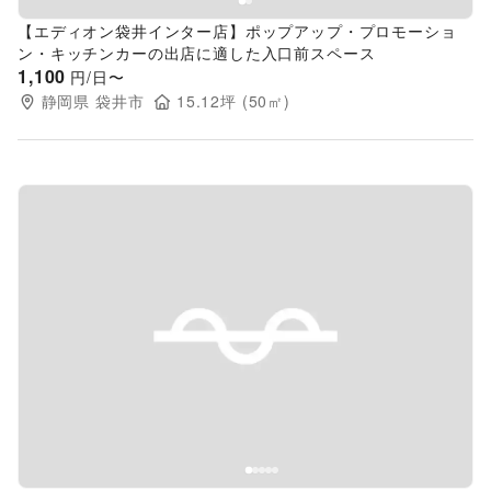
【エディオン袋井インター店】ポップアップ・プロモーショ
ン・キッチンカーの出店に適した入口前スペース
1,100
円/日〜
静岡県
袋井市
15.12
坪 (
50
㎡)
Previous slide
Next s