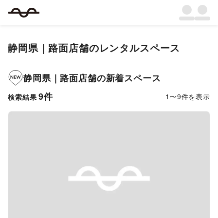
静岡県
｜
路面店舗
のレンタルスペース
静岡県
｜
路面店舗
の新着スペース
9
件
1
〜
9
件を表示
検索結果
Previous slide
Next s