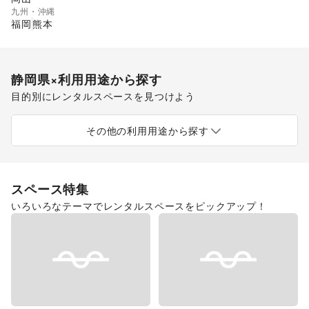
九州・沖縄
福岡
熊本
静岡県
×利用用途から探す
目的別にレンタルスペースを見つけよう
ポップアップストア
食品販売
販促イベント
展示会・個展
キッチンカー・移動販売
その他の利用用途から探す
スペース特集
いろいろなテーマでレンタルスペースをピックアップ！