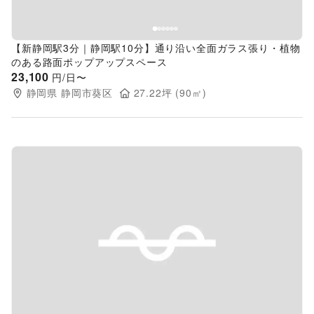
【新静岡駅3分｜静岡駅10分】通り沿い全面ガラス張り・植物
のある路面ポップアップスペース
23,100
円/日〜
静岡県
静岡市葵区
27.22
坪 (
90
㎡)
Previous slide
Next s