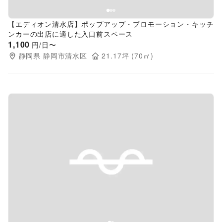
【エディオン清水店】ポップアップ・プロモーション・キッチ
ンカーの出店に適した入口前スペース
1,100
円/日〜
静岡県
静岡市清水区
21.17
坪 (
70
㎡)
Previous slide
Next s