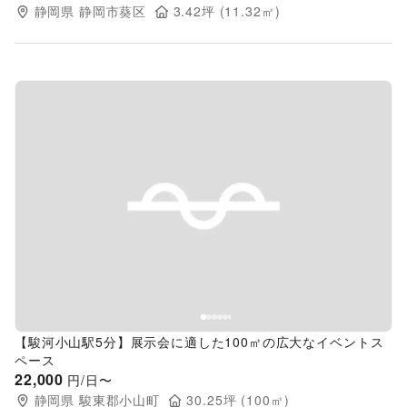
静岡県
静岡市葵区
3.42
坪 (
11.32
㎡)
Previous slide
Next s
【駿河小山駅5分】展示会に適した100㎡の広大なイベントス
ペース
22,000
円/日〜
静岡県
駿東郡小山町
30.25
坪 (
100
㎡)