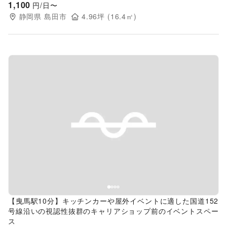
1,100
円/日〜
静岡県
島田市
4.96
坪 (
16.4
㎡)
Previous slide
Next s
【曳馬駅10分】キッチンカーや屋外イベントに適した国道152
号線沿いの視認性抜群のキャリアショップ前のイベントスペー
ス