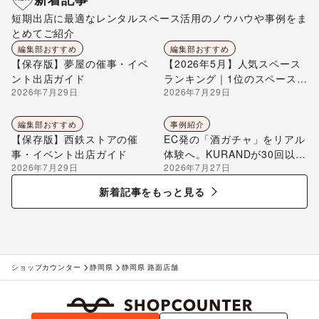
短期出店に最適なレンタルスペース活用のノウハウや事例をま
とめてご紹介
編集部おすすめ
編集部おすすめ
【保存版】夢屋の催事・イベ
【2026年5月】人気スペース
ント出店ガイド
ランキング｜1位のスペースを
2026年7月29日
2026年7月29日
編集部が解説
編集部おすすめ
事例紹介
【保存版】西鉄ストアの催
EC発の「酒ガチャ」をリアル
事・イベント出店ガイド
体験へ。KURANDが30回以上
2026年7月29日
2026年7月27日
のポップアップ出店で届け
る“新しいお酒との出会い”
新着記事をもっと見る
ショップカウンター
静岡県
静岡県 路面店舗