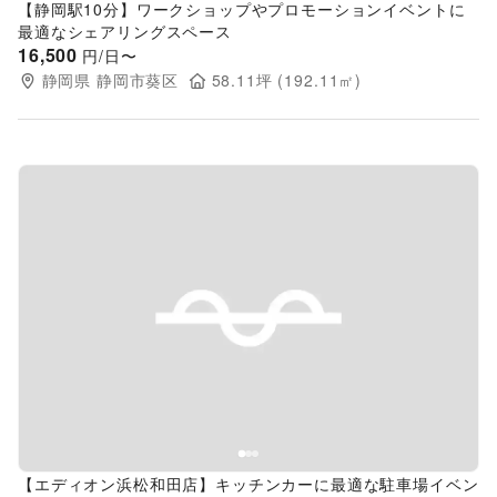
【静岡駅10分】ワークショップやプロモーションイベントに
最適なシェアリングスペース
16,500
円/日〜
静岡県
静岡市葵区
58.11
坪 (
192.11
㎡)
Previous slide
Next s
【エディオン浜松和田店】キッチンカーに最適な駐車場イベン