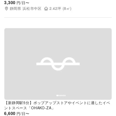
3,300
円/日〜
静岡県
浜松市中区
2.42
坪 (
8
㎡)
Previous slide
Next s
【新静岡駅5分】ポップアップストアやイベントに適したイベ
ントスペース「OHAKO-ZA」
6,600
円/日〜