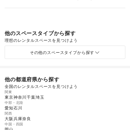
他のスペースタイプから探す
理想のレンタルスペースを見つけよう
ショッピングモール
スーパーマーケット
ギャラリー・貸し画廊
その他のスペースタイプから探す
他の都道府県から探す
全国のレンタルスペースを見つけよう
関東
東京
神奈川
千葉
埼玉
中部・北陸
愛知
石川
関西
大阪
兵庫
奈良
中国・四国
岡山