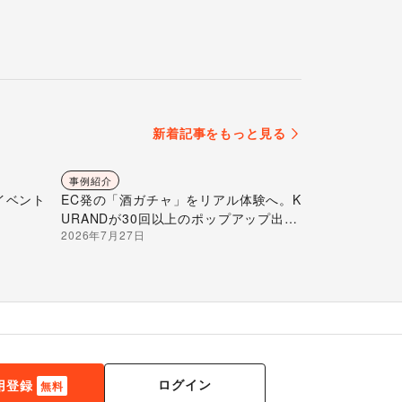
新着記事をもっと見る
事例紹介
イベント
EC発の「酒ガチャ」をリアル体験へ。K
URANDが30回以上のポップアップ出店
2026年7月27日
で届ける“新しいお酒との出会い”
ログイン
用登録
無料