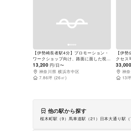
Previous slide
Next slide
Pr
【伊勢崎長者駅4分】プロモーション・
【伊勢
ワークショップ向け、路面に面した視認
クセス
性の高いスタジオスペース
13,200
ラリー
33,00
円/日〜
神奈川県
横浜市中区
神奈
7.86
坪 (
26
㎡)
13
坪
他の駅から探す
桜木町駅（9）
馬車道駅（21）
日本大通り駅（