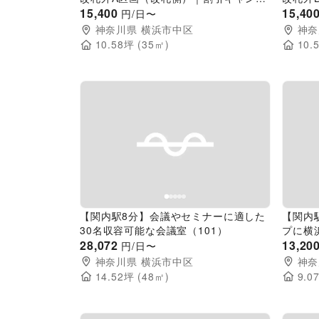
ーン実施中】物販、食物販のポップアッ
15,400
ン実施
15,40
円/日〜
プストアに最適な人通りの多い改札外イ
ストア
神奈川県
横浜市中区
神奈
ベントスペース
ントス
10.58
坪 (
35
㎡)
10.
Previous slide
Next slide
Pr
【関内駅8分】会議やセミナーに適した
【関内
30名収容可能な会議室（101）
プに横
28,072
13,20
円/日〜
神奈川県
横浜市中区
神奈
14.52
坪 (
48
㎡)
9.0