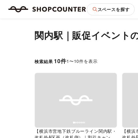
スペースを探す
関内駅｜販促イベント
10
件
1
〜
10
件を表示
検索結果
Previous slide
Next slide
Pr
【横浜市営地下鉄ブルーライン関内駅・
【横浜
改札外A区画（改札側）｜割引キャンペ
改札外