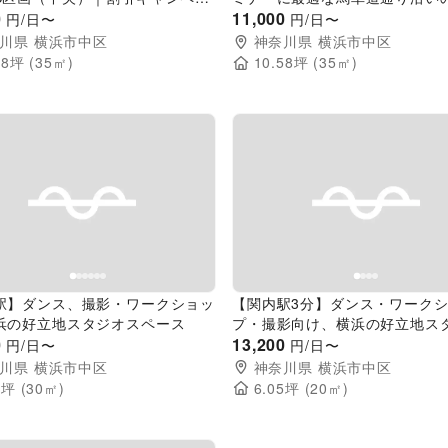
中】物販、食物販のポップアップ
0
充実したイベントスペース
11,000
円/日〜
円/日〜
に最適な人通りの多い改札外イベ
川県
横浜市中区
神奈川県
横浜市中区
ペース
58
坪 (
35
㎡)
10.58
坪 (
35
㎡)
evious slide
Next slide
Previous slide
駅】ダンス、撮影・ワークショッ
【関内駅3分】ダンス・ワーク
浜の好立地スタジオスペース
プ・撮影向け、横浜の好立地ス
0
ペース
13,200
円/日〜
円/日〜
川県
横浜市中区
神奈川県
横浜市中区
7
坪 (
30
㎡)
6.05
坪 (
20
㎡)