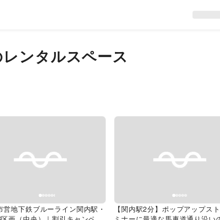
のレンタルスペース
evious slide
Next slide
Previous slide
市営地下鉄ブルーライン関内駅・
【関内駅2分】ポップアップス
B区画（中央）｜割引キャンペー
ミナーに最適な馬車道通り沿い