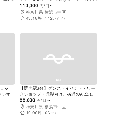
スペース
110,000
円/日〜
神奈川県
横浜市中区
43.18
坪 (
142.77
㎡)
Next slide
Previous slide
Next slide
ショッ
【関内駅3分】ダンス・イベント・ワー
タジオス
クショップ・撮影向け、横浜の好立地ホ
ール・スタジオスペース
22,000
円/日〜
神奈川県
横浜市中区
19.96
坪 (
66
㎡)