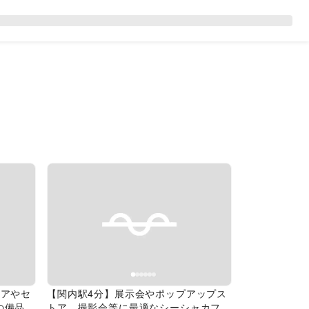
Next slide
Previous slide
Next slide
トアやセ
【関内駅4分】展示会やポップアップス
の備品が
トア、撮影会等に最適なシーシャカフェ