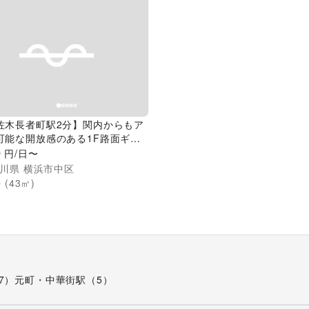
evious slide
Next slide
佐木長者町駅2分】関内からもア
可能な開放感のある1F路面ギャ
スペース
0
円/日〜
川県
横浜市中区
 (
43
㎡)
7）
元町・中華街駅（5）