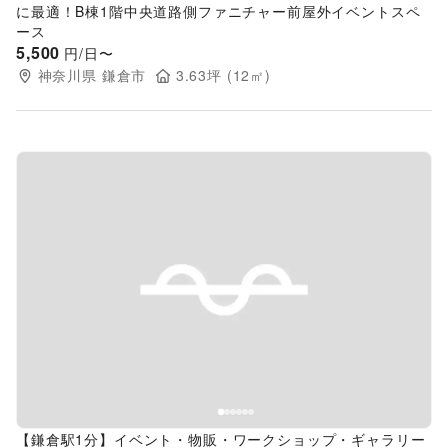
に最適！B棟1階中央道路側ファニチャー前屋外イベントスペ
ース
5,500
円/日〜
神奈川県
鎌倉市
3.63
坪 (
12
㎡)
Previous slide
Next s
【鎌倉駅1分】イベント・物販・ワークショップ・ギャラリー