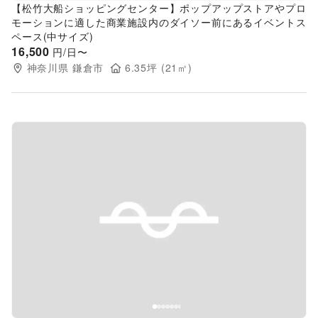
【松竹大船ショッピングセンター】ポップアップストアやプロ
モーションに適した商業施設内のダイソー前にあるイベントス
ペース(中サイズ)
16,500
円/日〜
神奈川県
鎌倉市
6.35
坪 (
21
㎡)
Previous slide
Next s