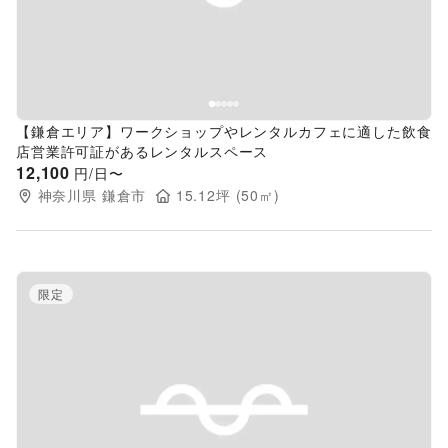
【鎌倉エリア】ワークショップやレンタルカフェに適した飲食
店営業許可証があるレンタルスペース
12,100
円/日〜
神奈川県
鎌倉市
15.12
坪 (
50
㎡)
限定
Previous slide
Next s