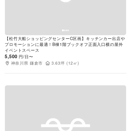
【松竹大船ショッピングセンターC区画】キッチンカー出店や
プロモーションに最適！B棟1階ブックオフ正面入口横の屋外
イベントスペース
5,500
円/日〜
神奈川県
鎌倉市
3.63
坪 (
12
㎡)
Previous slide
Next s