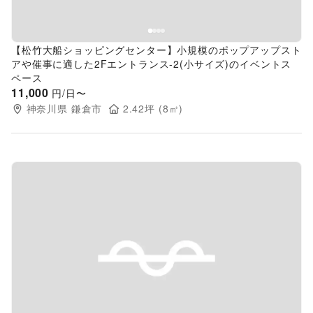
【松竹大船ショッピングセンター】小規模のポップアップスト
アや催事に適した2Fエントランス-2(小サイズ)のイベントス
ペース
11,000
円/日〜
神奈川県
鎌倉市
2.42
坪 (
8
㎡)
Previous slide
Next s