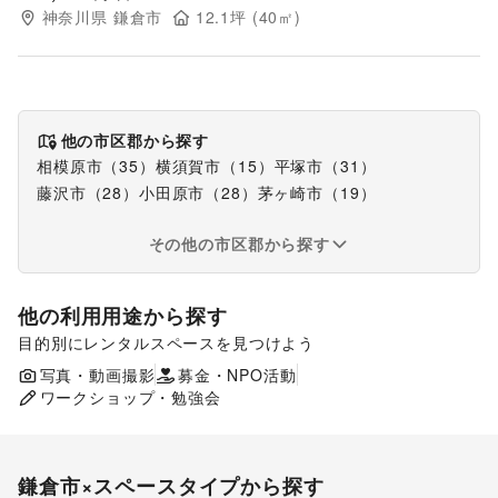
神奈川県
鎌倉市
12.1
坪 (
40
㎡)
他の市区郡から探す
相模原市
（
35
）
横須賀市
（
15
）
平塚市
（
31
）
藤沢市
（
28
）
小田原市
（
28
）
茅ヶ崎市
（
19
）
その他の市区郡から探す
他の利用用途から探す
目的別にレンタルスペースを見つけよう
ポップアップストア
食品販売
写真・動画撮影
募金・NPO活動
展示会・個展
ワークショップ・勉強会
鎌倉市
×スペースタイプから探す