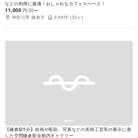
などの利用に最適！おしゃれなカフェスペース！
11,000
円/日〜
神奈川県
鎌倉市
9.68
坪 (
32
㎡)
Previous slide
Next s
【鎌倉駅5分】絵画や彫刻、写真などの美術工芸等の展示に適
した空間鎌倉彫会館内ギャラリー