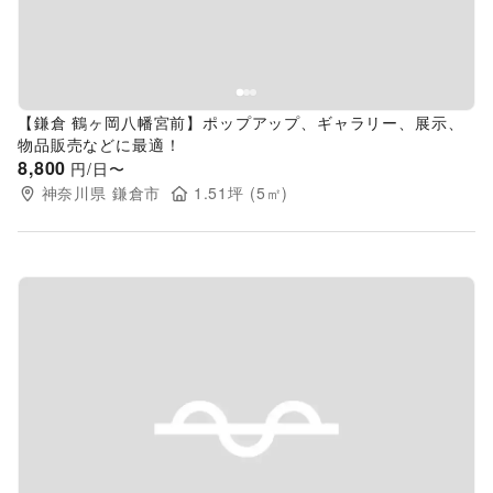
【鎌倉 鶴ヶ岡八幡宮前】ポップアップ、ギャラリー、展示、
物品販売などに最適！
8,800
円/日〜
神奈川県
鎌倉市
1.51
坪 (
5
㎡)
Previous slide
Next s