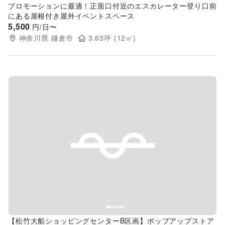
プロモーションに最適！正面口付近のエスカレーター登り口前
にある屋根付き屋外イベントスペース
5,500
円/日〜
神奈川県
鎌倉市
3.63
坪 (
12
㎡)
Previous slide
Next s
【松竹大船ショッピングセンターB区画】ポップアップストア