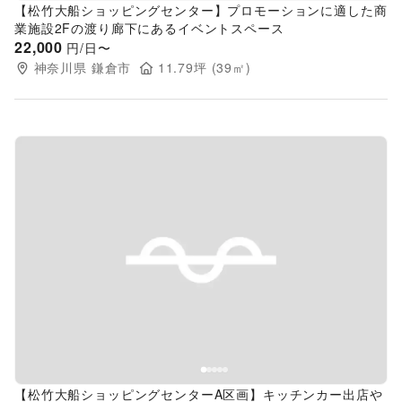
【松竹大船ショッピングセンター】プロモーションに適した商
業施設2Fの渡り廊下にあるイベントスペース
22,000
円/日〜
神奈川県
鎌倉市
11.79
坪 (
39
㎡)
Previous slide
Next s
【松竹大船ショッピングセンターA区画】キッチンカー出店や