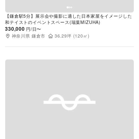
【鎌倉駅5分】展示会や撮影に適した日本家屋をイメージした
和テイストのイベントスペース(瑞葉MIZUHA)
330,000
円/日〜
神奈川県
鎌倉市
36.29
坪 (
120
㎡)
Previous slide
Next s