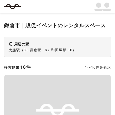
鎌倉市
｜
販促イベント
のレンタルスペース
周辺の駅
大船駅
（
8
）
鎌倉駅
（
6
）
和田塚駅
（
6
）
16
件
1
〜
16
件を表示
検索結果
Previous slide
Next s