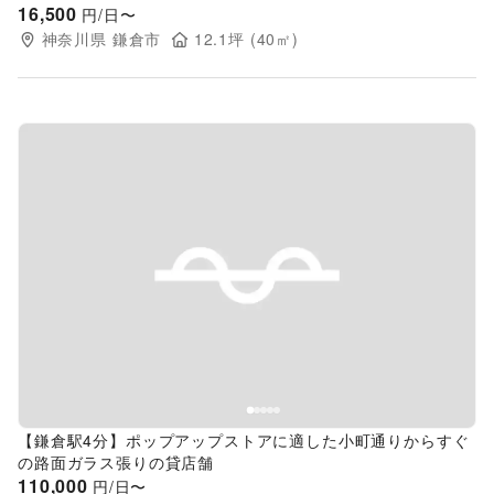
16,500
円/日〜
神奈川県
鎌倉市
12.1
坪 (
40
㎡)
Previous slide
Next s
【鎌倉駅4分】ポップアップストアに適した小町通りからすぐ
の路面ガラス張りの貸店舗
110,000
円/日〜