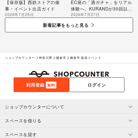
【保存版】西鉄ストアの催
EC発の「酒ガチャ」をリアル
事・イベント出店ガイド
体験へ。KURANDが30回以上
2026年7月29日
2026年7月27日
のポップアップ出店で届け
る“新しいお酒との出会い”
新着記事をもっと見る
ショップカウンター
神奈川県
鎌倉市
鎌倉市 販促イベント
利用登録
ログイン
無料
ショップカウンターについて
スペースを借りる
利用規約・ガイドライン
プライバシーポリシー
スペースを貸す
特定商取引法に基づく表示
スペースを借りたい人へ