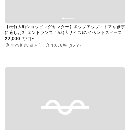
【松竹大船ショッピングセンター】ポップアップストアや催事
に適した2Fエントランス-1&2(大サイズ)のイベントスペース
22,000
円/日〜
神奈川県
鎌倉市
10.58
坪 (
35
㎡)
Previous slide
Next s