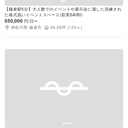
【鎌倉駅5分】大人数でのイベントや展示会に適した洗練され
た格式高いイベントスペース(彩美SAIBI)
550,000
円/日〜
神奈川県
鎌倉市
36.29
坪 (
120
㎡)
Previous slide
Next s