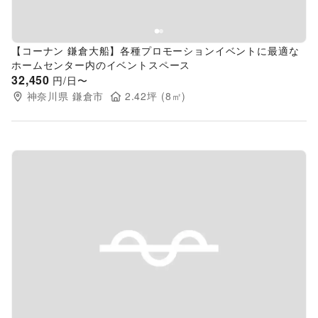
【コーナン 鎌倉大船】各種プロモーションイベントに最適な
ホームセンター内のイベントスペース
32,450
円/日〜
神奈川県
鎌倉市
2.42
坪 (
8
㎡)
Previous slide
Next s