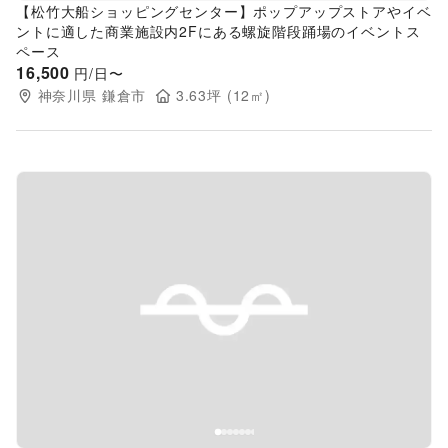
【松竹大船ショッピングセンター】ポップアップストアやイベ
ントに適した商業施設内2Fにある螺旋階段踊場のイベントス
ペース
16,500
円/日〜
神奈川県
鎌倉市
3.63
坪 (
12
㎡)
Previous slide
Next s