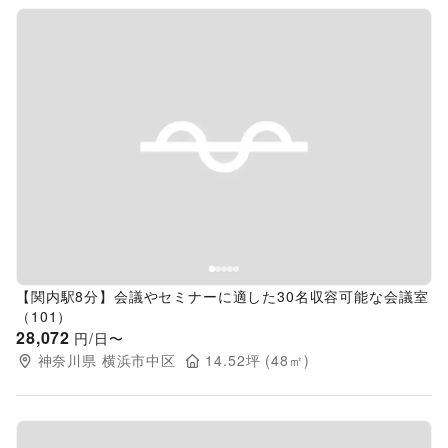
Previous slide
Next s
【関内駅8分】会議やセミナーに適した30名収容可能な会議室
（101）
28,072
円/日〜
神奈川県
横浜市中区
14.52
坪 (
48
㎡)