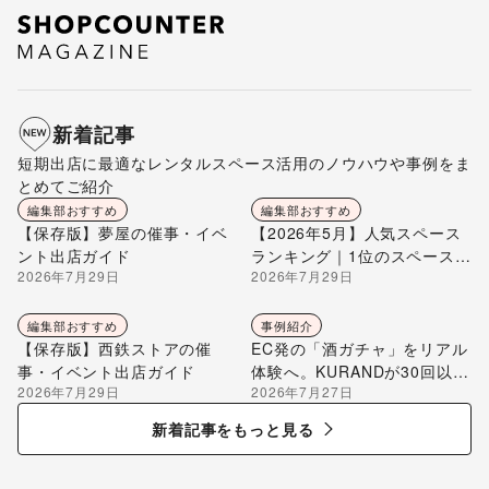
新着記事
短期出店に最適なレンタルスペース活用のノウハウや事例をま
とめてご紹介
編集部おすすめ
編集部おすすめ
【保存版】夢屋の催事・イベ
【2026年5月】人気スペース
ント出店ガイド
ランキング｜1位のスペースを
2026年7月29日
2026年7月29日
編集部が解説
編集部おすすめ
事例紹介
【保存版】西鉄ストアの催
EC発の「酒ガチャ」をリアル
事・イベント出店ガイド
体験へ。KURANDが30回以上
2026年7月29日
2026年7月27日
のポップアップ出店で届け
る“新しいお酒との出会い”
新着記事をもっと見る