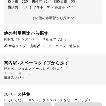
横浜市（225）
川崎市（54）
相模原市（35）
横須賀市（15）
平塚市（31）
鎌倉市（17）
その他の市区郡から探す
他の利用用途から探す
目的別にレンタルスペースを見つけよう
ポップアップストア
食品販売
販促イベント
音楽ライブ・演劇
ワークショップ・勉強会
展示会・個展
関内駅
×スペースタイプから探す
理想のレンタルスペースを見つけよう
イベント・ギャラリー
ショッピングモール
ギャラリー・貸し画廊
撮影スタジオ
スペース特集
いろいろなテーマでレンタルスペースをピックアップ！