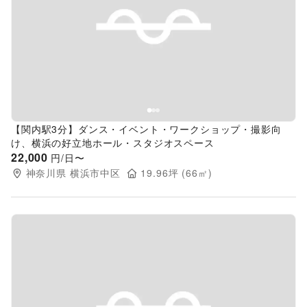
Previous slide
Next s
【関内駅3分】ダンス・イベント・ワークショップ・撮影向
け、横浜の好立地ホール・スタジオスペース
22,000
円/日〜
神奈川県
横浜市中区
19.96
坪 (
66
㎡)