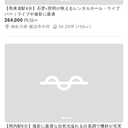
【馬車道駅4分】石壁×照明が映えるレンタルホール・ライブ
バー｜ライブや撮影に最適
264,000
円/日〜
神奈川県
横浜市中区
30.25
坪 (
100
㎡)
Previous slide
Next s
【関内駅6分】撮影に最適な自然光溢れる白基調で機材が充実