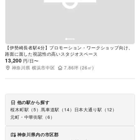
Previous slide
Next s
【伊勢崎長者駅4分】プロモーション・ワークショップ向け、
路面に面した視認性の高いスタジオスペース
13,200
円/日〜
神奈川県
横浜市中区
7.86
坪 (
26
㎡)
他の駅から探す
桜木町駅（5）
馬車道駅（14）
日本大通り駅（12）
元町・中華街駅（6）
神奈川県
内の市区郡