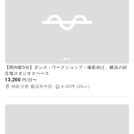
Previous slide
Next s
【関内駅3分】ダンス・ワークショップ・撮影向け、横浜の好
立地スタジオスペース
13,200
円/日〜
神奈川県
横浜市中区
6.05
坪 (
20
㎡)