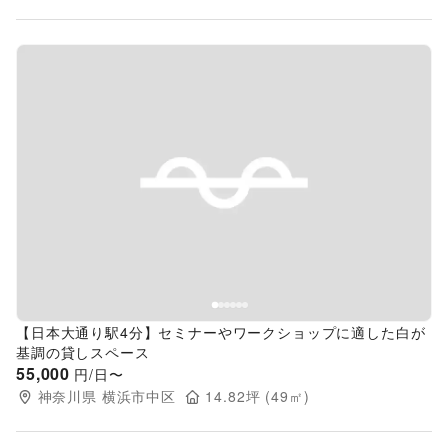
Previous slide
Next s
【日本大通り駅4分】セミナーやワークショップに適した白が
基調の貸しスペース
55,000
円/日〜
神奈川県
横浜市中区
14.82
坪 (
49
㎡)