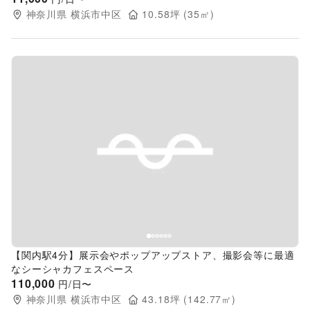
神奈川県
横浜市中区
10.58
坪 (
35
㎡)
Previous slide
Next s
【関内駅4分】展示会やポップアップストア、撮影会等に最適
なシーシャカフェスペース
110,000
円/日〜
神奈川県
横浜市中区
43.18
坪 (
142.77
㎡)