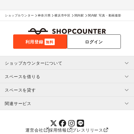
ショップカウンター
神奈川県
横浜市中区
関内駅
関内駅 写真・動画撮影
利用登録
ログイン
無料
ショップカウンターについて
スペースを借りる
利用規約・ガイドライン
プライバシーポリシー
スペースを貸す
特定商取引法に基づく表示
スペースを借りたい人へ
ヘルプ・お問い合わせ
はじめてガイド
関連サービス
補償プログラム
ユーザー利用規約
スペースを貸したい方へ
提携パートナー
オーナー利用規約
提携パートナー
SHOPCOUNTER MAGAZINE
運営会社
採用情報
プレスリリース
ショップカウンターエンタープライズ