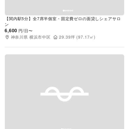
【関内駅5分】全7席半個室・固定費ゼロの面貸しシェアサロ
ン
6,600
円/日〜
神奈川県
横浜市中区
29.39
坪 (
97.17
㎡)
Previous slide
Next s