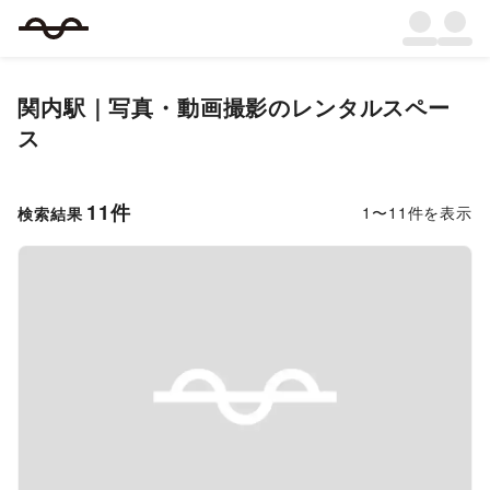
関内駅｜写真・動画撮影のレンタルスペー
ス
11
件
1
〜
11
件を表示
検索結果
Previous slide
Next s