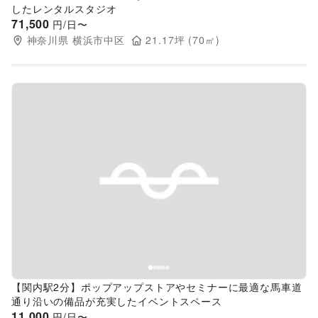
したレンタルスタジオ
71,500
円/日〜
神奈川県
横浜市中区
21.17
坪 (
70
㎡)
Previous slide
Next s
【関内駅2分】ポップアップストアやセミナーに最適な馬車道
通り沿いの備品が充実したイベントスペース
11,000
円/日〜