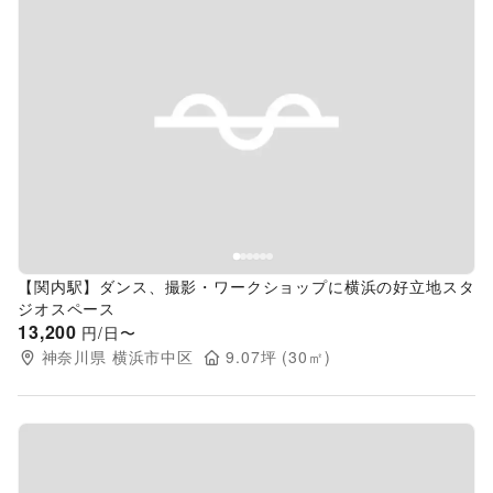
Previous slide
Next s
【関内駅】ダンス、撮影・ワークショップに横浜の好立地スタ
ジオスペース
13,200
円/日〜
神奈川県
横浜市中区
9.07
坪 (
30
㎡)