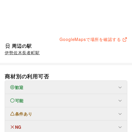
GoogleMapsで場所を確認する
周辺の駅
伊勢佐木長者町駅
商材別の利用可否
歓迎
可能
なし
条件あり
ファッション
メンズファッション
/
レディースファッション
/
ユニセックス
/
インナー・ルームウェア
/
NG
なし