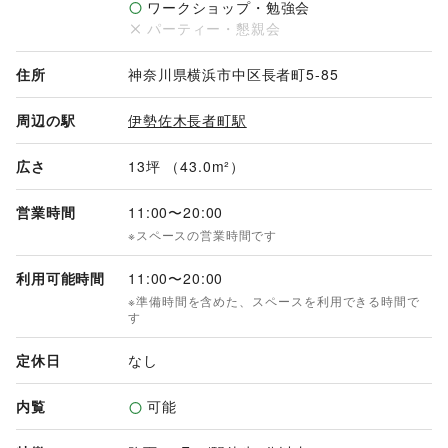
ワークショップ・勉強会
ずはあなたの企画をお聞かせください。

パーティー・懇親会
【利用料金(税込)】

33,000円／日

住所
神奈川県横浜市中区長者町5-85
【利用時間】

周辺の駅
伊勢佐木長者町駅
11:00～20:00
広さ
13坪 （43.0m²）
営業時間
11:00
〜
20:00
※スペースの営業時間です
利用可能時間
11:00
〜
20:00
※準備時間を含めた、スペースを利用できる時間で
す
定休日
なし
内覧
可能