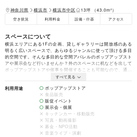
神奈川県
横浜市
横浜市中区
13坪 （43.0m²）
空き状況
利用料金
設備・什器
アクセス
スペースについて
横浜エリアにある1Fの企画、貸しギャラリーは開放感のある
明るく広いスペースで、あらゆるジャンルに使って頂ける多目
的空間です。そんな多目的な空間アパレルのポップアップスト
アや展示会など行いませんか？外のスペースに机などを出して
ポップアップストアや催事を開催することも可能なので、通行
人をターゲットにしたイベントを開催することもできます。

すべて見る
ポップアップストア
利用用途
横浜エリアにある1Fの路面にあるガラス張りの開放感のある
食品販売
明るく広いスペースで、あらゆるジャンルに使って頂ける多目
販促イベント
的空間。そんな多目的空間でアパレルのポップアップストアや
展示会・個展
展示会、アートの展示会など行いませんか？これまでにもアー
キッチンカー・移動販売
トの展示会や、ギャラリー内で展示会、ギャラリーの外に机な
写真・動画撮影
ど出してのポップアップストアなど行ってきました。関内駅か
募金・NPO活動
らも徒歩5分と好立地。広いガラス張りの路面のため様々な方
音楽ライブ・演劇
が訪れます。2Fや外のスペースも使うことが可能なので、ま