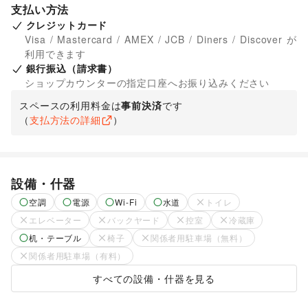
支払い方法
クレジットカード
Visa / Mastercard / AMEX / JCB / Diners / Discover が
利用できます
銀行振込（請求書）
ショップカウンターの指定口座へお振り込みください
スペースの利用料金は
事前決済
です
（
支払方法の詳細
）
設備・什器
空調
電源
Wi-Fi
水道
トイレ
エレベーター
バックヤード
控室
冷蔵庫
机・テーブル
椅子
関係者用駐車場（無料）
関係者用駐車場（有料）
すべての設備・什器を見る