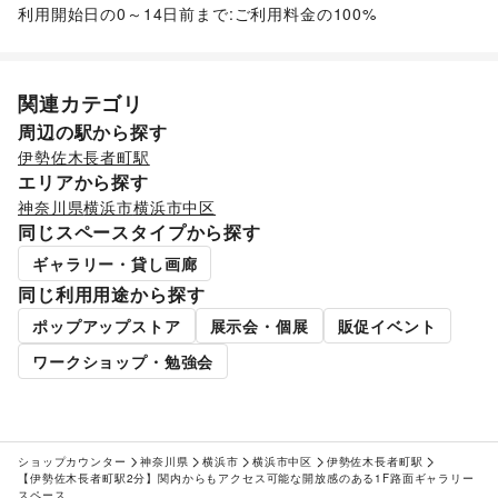
利用開始日の0～14日前まで:ご利用料金の100%
住宅（購入・賃貸）
/
たばこ
/
修理・メンテナンス
/
就職・転職・求人
/
その他生活サービス
金融サービス
クレジットカード
/
保険
/
銀行
/
住宅ローン
/
証券・FX
/
関連カテゴリ
不動産投資
/
その他金融サービス
周辺の駅から探す
子育て・教育
ベビー用品
/
ランドセル
/
学習教材・通信教育
/
伊勢佐木長者町駅
子供向け教室・レッスン
/
塾・家庭教師
/
おもちゃ・絵本
/
エリアから探す
その他子育て・教育
神奈川県
横浜市
横浜市中区
美容・健康・医療
同じスペースタイプから探す
ジム・フィットネス
/
ダイエット・健康グッズ
/
美容・コスメ・香水
/
ヘアケア・シャンプー
/
美容家電
/
ギャラリー・貸し画廊
ヘアサロン・ネイルサロン
/
マッサージ・整体
/
同じ利用用途から探す
エステ・美容サービス
/
健康食品・サプリメント
/
ポップアップストア
展示会・個展
販促イベント
女性用品・フェムテック
/
コンタクトレンズ
/
医療・医薬品
/
その他美容・健康
ワークショップ・勉強会
エンタメ・ガジェット
PC・スマートフォン
/
スマホアクセサリー
/
ガジェット
/
ゲーム
/
アニメ
/
コミック・マンガ
/
アイドル・芸能人
/
おもちゃ・ホビー
/
楽器・音楽機材
/
CD・DVD・本・雑誌
/
ショップカウンター
神奈川県
横浜市
横浜市中区
伊勢佐木長者町駅
Webメディア・アプリ
/
テレビ・ドラマ
/
映画
/
【伊勢佐木長者町駅2分】関内からもアクセス可能な開放感のある1F路面ギャラリー
音楽・ライブ
/
演劇
/
占い
/
公営競技・宝くじ
/
スペース