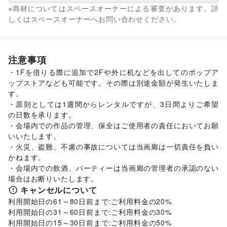
キッズ・ベビー・マタニティ
/
スポーツ
/
シーズナルウェア
※商材についてはスペースオーナーによる審査があります。詳
/
ジュエリー・アクセサリー
/
メガネ・アイウェア
/
腕時計
/
なし
しくはスペースオーナーへお問い合わせください。
靴
/
バッグ・革小物
/
ファッション雑貨
/
和服・着物
/
古着
/
その他ファッション
フード・飲食
スイーツ・洋菓子
/
和菓子
/
パン
/
お弁当・惣菜
/
注意事項
軽食・ホットスナック
/
コーヒー・紅茶
/
その他飲料
/
・1Fを借りる際に追加で2Fや外に机などを出してのポップア
ワイン・洋酒
/
日本酒・焼酎・地酒
/
食材・調味料
/
ップストアなども可能です。その際は別途金額が発生いたしま
物産展・マルシェ
/
キッチンカー・移動販売
/
す。

野菜・果物・生鮮食品
/
その他フード・飲食
インテリア・生活雑貨
・原則としては1週間からレンタルですが、3日間よりご希望
インテリア
/
寝具・ベッド
/
家具・家電
/
の日数を承ります。

キッチン雑貨・調理器具
/
掃除用品・生活便利品
/
文房具
/
・会場内での作品の管理、保全はご使用者の責任においてお願
手芸・ハンドメイド
/
DIY用品・日曜大工
/
いいたします。

園芸・ガーデニング
/
花・盆栽・ドライフラワー
/
・火災、盗難、不慮の事故については当画廊は一切責任を負い
犬・猫・ペット
/
日用雑貨
/
食器・陶磁器
/
かねます。

その他インテリア・生活雑貨
・会場内での飲酒、パーティーは当画廊の管理者の承認のない
生活サービス
場合はお断りいたします。
携帯キャリア・格安SIM
/
インターネット・プロバイダ
/
キャンセルについて
電気・ガス
/
ウォーターサーバー
/
利用開始日の61～80日前まで:ご利用料金の20%

ハウスクリーニング・家事代行
/
定期宅配
/
利用開始日の31～60日前まで:ご利用料金の30%

リサイクル雑貨・古本
/
買取査定・金券
/
利用開始日の15～30日前まで:ご利用料金の50%

ギフト・プレゼント
/
冠婚葬祭
/
資格・習い事
/
リフォーム
/