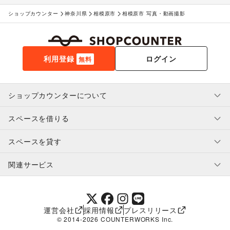
ショップカウンター
神奈川県
相模原市
相模原市 写真・動画撮影
利用登録
ログイン
無料
ショップカウンターについて
スペースを借りる
利用規約・ガイドライン
プライバシーポリシー
スペースを貸す
特定商取引法に基づく表示
スペースを借りたい人へ
ヘルプ・お問い合わせ
はじめてガイド
関連サービス
補償プログラム
ユーザー利用規約
スペースを貸したい方へ
提携パートナー
オーナー利用規約
提携パートナー
SHOPCOUNTER MAGAZINE
運営会社
採用情報
プレスリリース
ショップカウンターエンタープライズ
© 2014-
2026
COUNTERWORKS Inc.
ショップカウンター常設