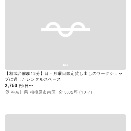
Previous slide
Next s
【相武台前駅13分】日・月曜日限定貸し出しのワークショッ
プに適したレンタルスペース
2,750
円/日〜
神奈川県
相模原市南区
3.02
坪 (
10
㎡)