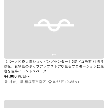
Previous slide
Next s
【ボーノ相模大野ショッピングセンター】3階ドコモ前 柱周り
物販、食物販のポップアップストアや販促プロモーションに最
適な催事イベントスペース
44,000
円/日〜
神奈川県
相模原市南区
0.68
坪 (
2.25
㎡)