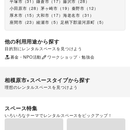
平塚市
（
31
）
鎌倉市
（
17
）
藤沢市
（
28
）
小田原市
（
28
）
茅ヶ崎市
（
19
）
秦野市
（
12
）
厚木市
（
15
）
大和市
（
17
）
海老名市
（
31
）
座間市
（
23
）
綾瀬市
（
5
）
足柄下郡湯河原町
（
5
）
他の利用用途から探す
目的別にレンタルスペースを見つけよう
ポップアップストア
食品販売
販促イベント
募金・NPO活動
ワークショップ・勉強会
展示会・個展
相模原市
×スペースタイプから探す
理想のレンタルスペースを見つけよう
ショッピングモール
スペース特集
いろいろなテーマでレンタルスペースをピックアップ！