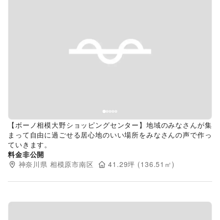
Previous slide
Next s
【ボーノ相模大野ショッピングセンター】地域のみなさんが集
まって自由に過ごせる居心地のいい場所をみなさんの声で作っ
ていきます。
料金非公開
神奈川県
相模原市南区
41.29
坪 (
136.51
㎡)