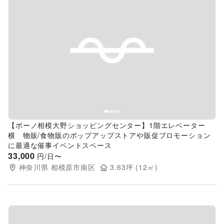
Previous slide
Next s
【ボーノ相模大野ショッピングセンター】1階エレベーター
横 物販/食物販のポップアップストアや販促プロモーション
に最適な催事イベントスペース
33,000
円/日〜
神奈川県
相模原市南区
3.63
坪 (
12
㎡)