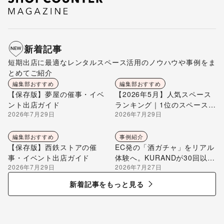
新着記事
短期出店に最適なレンタルスペース活用のノウハウや事例をま
とめてご紹介
編集部おすすめ
編集部おすすめ
【保存版】夢屋の催事・イベ
【2026年5月】人気スペース
ント出店ガイド
ランキング｜1位のスペースを
2026年7月29日
2026年7月29日
編集部が解説
編集部おすすめ
事例紹介
【保存版】西鉄ストアの催
EC発の「酒ガチャ」をリアル
事・イベント出店ガイド
体験へ。KURANDが30回以上
2026年7月29日
2026年7月27日
のポップアップ出店で届け
る“新しいお酒との出会い”
新着記事をもっと見る