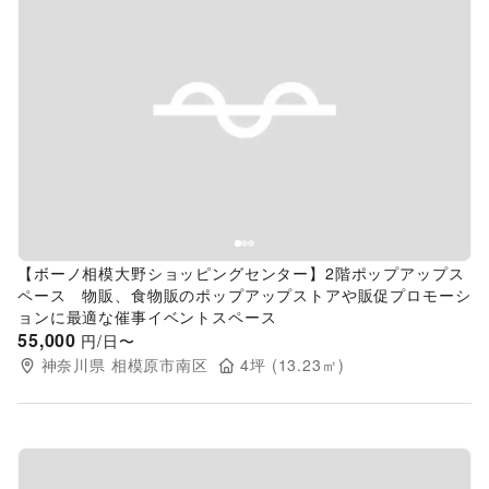
Previous slide
Next s
【ボーノ相模大野ショッピングセンター】2階ポップアップス
ペース 物販、食物販のポップアップストアや販促プロモーシ
ョンに最適な催事イベントスペース
55,000
円/日〜
神奈川県
相模原市南区
4
坪 (
13.23
㎡)