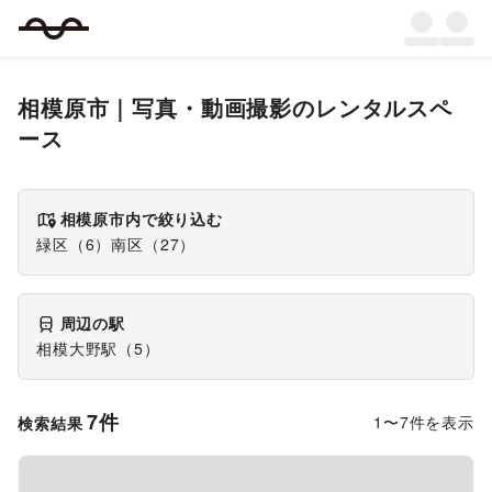
相模原市
｜
写真・動画撮影
のレンタルスペ
ース
相模原市
内で絞り込む
緑区
（
6
）
南区
（
27
）
周辺の駅
相模大野駅
（
5
）
7
件
1
〜
7
件を表示
検索結果