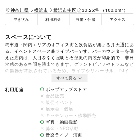
神奈川県
横浜市
横浜市中区
30.25坪 （100.0m²）
空き状況
利用料金
設備・什器
アクセス
スペースについて
馬車道・関内エリアのオフィス街と飲食店が集まる弁天通にあ
る、イベントスペース兼ライブバーです。バーカウンターを備
えた店内は、人目を引く照明と石壁風の内装が印象的で、非日
常感のある空間を演出できます。グランドピアノやドラムなど
の楽器が常設されているため、ライブやリハーサル、DJイベ
ントにもおすすめです。

すべて見る
馬車道駅から4分・関内駅から5分の好立地にあり、周辺には
ポップアップストア
利用用途
コンビニや飲食店が多く、イベント前後の買い出しや懇親会に
食品販売
も便利です。ライブ、各種パーティー、ポップアップ、展示会
販促イベント
のほか、撮影や配信にも利用できます。ご希望日程の空き状況
展示会・個展
や内覧もお気軽にお問い合わせください。
キッチンカー・移動販売
写真・動画撮影
募金・NPO活動
音楽ライブ・演劇