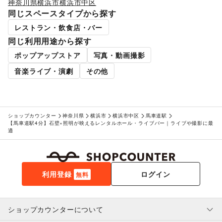
神奈川県
横浜市
横浜市中区
金融サービス
クレジットカード
/
保険
/
銀行
/
住宅ローン
/
証券・FX
/
同じスペースタイプから探す
不動産投資
/
その他金融サービス
レストラン・飲食店・バー
子育て・教育
ベビー用品
/
ランドセル
/
学習教材・通信教育
/
同じ利用用途から探す
子供向け教室・レッスン
/
塾・家庭教師
/
おもちゃ・絵本
/
ポップアップストア
写真・動画撮影
その他子育て・教育
美容・健康・医療
音楽ライブ・演劇
その他
ジム・フィットネス
/
ダイエット・健康グッズ
/
美容・コスメ・香水
/
ヘアケア・シャンプー
/
美容家電
/
ヘアサロン・ネイルサロン
/
マッサージ・整体
/
エステ・美容サービス
/
健康食品・サプリメント
/
ショップカウンター
神奈川県
横浜市
横浜市中区
馬車道駅
女性用品・フェムテック
/
コンタクトレンズ
/
医療・医薬品
【馬車道駅4分】石壁×照明が映えるレンタルホール・ライブバー｜ライブや撮影に最
/
その他美容・健康
適
エンタメ・ガジェット
PC・スマートフォン
/
スマホアクセサリー
/
ガジェット
/
ゲーム
/
アニメ
/
コミック・マンガ
/
アイドル・芸能人
/
おもちゃ・ホビー
/
楽器・音楽機材
/
CD・DVD・本・雑誌
/
利用登録
ログイン
無料
Webメディア・アプリ
/
テレビ・ドラマ
/
映画
/
音楽・ライブ
/
演劇
/
占い
/
公営競技・宝くじ
/
その他エンタメ・ガジェット
ショップカウンターについて
アート・デザイン
絵画・書
/
写真・イラストレーション
/
立体作品・彫刻
/