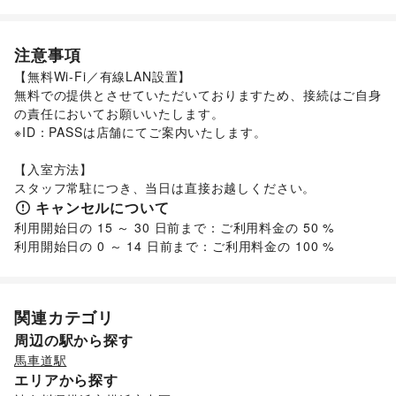
その他ファッション
フード・飲食
スイーツ・洋菓子
/
和菓子
/
パン
/
お弁当・惣菜
/
注意事項
軽食・ホットスナック
/
コーヒー・紅茶
/
その他飲料
/
【無料Wi-Fi／有線LAN設置】

ワイン・洋酒
/
日本酒・焼酎・地酒
/
食材・調味料
/
無料での提供とさせていただいておりますため、接続はご自身
物産展・マルシェ
/
キッチンカー・移動販売
/
の責任においてお願いいたします。

野菜・果物・生鮮食品
/
その他フード・飲食
インテリア・生活雑貨
※ID：PASSは店舗にてご案内いたします。

インテリア
/
寝具・ベッド
/
家具・家電
/
キッチン雑貨・調理器具
/
掃除用品・生活便利品
/
文房具
/
【入室方法】

手芸・ハンドメイド
/
DIY用品・日曜大工
/
スタッフ常駐につき、当日は直接お越しください。
園芸・ガーデニング
/
花・盆栽・ドライフラワー
/
キャンセルについて
犬・猫・ペット
/
日用雑貨
/
食器・陶磁器
/
利用開始日の 15 ～ 30 日前まで：ご利用料金の 50 %

その他インテリア・生活雑貨
利用開始日の 0 ～ 14 日前まで：ご利用料金の 100 %
生活サービス
携帯キャリア・格安SIM
/
インターネット・プロバイダ
/
電気・ガス
/
ウォーターサーバー
/
ハウスクリーニング・家事代行
/
定期宅配
/
関連カテゴリ
リサイクル雑貨・古本
/
買取査定・金券
/
周辺の駅から探す
ギフト・プレゼント
/
冠婚葬祭
/
資格・習い事
/
リフォーム
/
馬車道駅
住宅（購入・賃貸）
/
たばこ
/
修理・メンテナンス
/
エリアから探す
就職・転職・求人
/
その他生活サービス