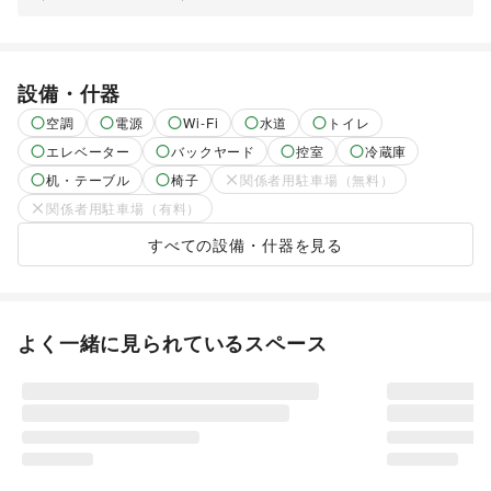
設備・什器
空調
電源
Wi-Fi
水道
トイレ
エレベーター
バックヤード
控室
冷蔵庫
机・テーブル
椅子
関係者用駐車場（無料）
関係者用駐車場（有料）
すべての設備・什器を見る
よく一緒に見られているスペース