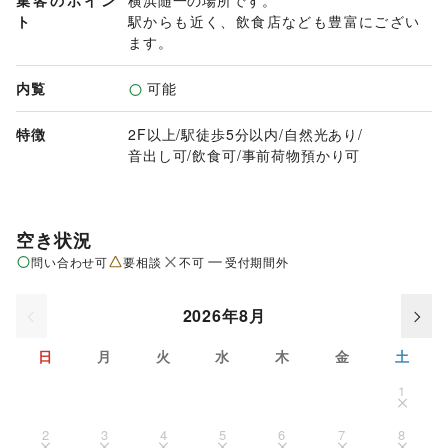
集客のポイン
横浜随一の場所です。

ト
駅からも近く、飲食店なども豊富にござい
ます。
内覧
可能
特徴
2F以上
/
駅徒歩5分以内
/
自然光あり
/
音出し可
/
飲食可
/
事前荷物預かり可
空き状況
問い合わせ可
要相談
不可
受付期間外
2026年8月
日
月
火
水
木
金
土
1
2
3
4
5
6
7
8