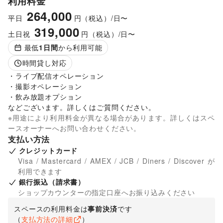
利用料金
264,000
平日
円（税込）/日〜
319,000
土日祝
円（税込）/日〜
最低
1
日間
から利用可能
時間貸し対応
・ライブ配信オペレーション

・撮影オペレーション

・飲み放題オプション

などございます。詳しくはご質問ください。
※用途により利用料金が異なる場合があります。詳しくはスペ
ースオーナーへお問い合わせください。
支払い方法
クレジットカード
Visa / Mastercard / AMEX / JCB / Diners / Discover が
利用できます
銀行振込（請求書）
ショップカウンターの指定口座へお振り込みください
スペースの利用料金は
事前決済
です
（
支払方法の詳細
）