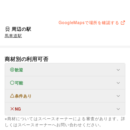
GoogleMapsで場所を確認する
周辺の駅
馬車道駅
商材別の利用可否
歓迎
可能
なし
条件あり
ファッション
メンズファッション
/
レディースファッション
/
ユニセックス
/
インナー・ルームウェア
/
NG
なし
キッズ・ベビー・マタニティ
/
スポーツ
/
シーズナルウェア
※商材についてはスペースオーナーによる審査があります。詳
/
ジュエリー・アクセサリー
/
メガネ・アイウェア
/
腕時計
/
なし
しくはスペースオーナーへお問い合わせください。
靴
/
バッグ・革小物
/
ファッション雑貨
/
和服・着物
/
古着
/