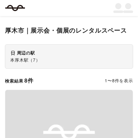
厚木市
｜
展示会・個展
のレンタルスペース
周辺の駅
本厚木駅
（
7
）
8
件
1
〜
8
件を表示
検索結果
Previous slide
Next s