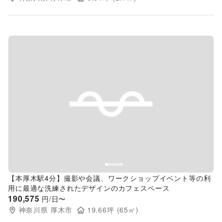
Previous slide
Next s
【本厚木駅4分】撮影や会議、ワークショップイベント等の利
用に最適な洗練されたデザインのカフェスペース
190,575
円/日〜
神奈川県
厚木市
19.66
坪 (
65
㎡)