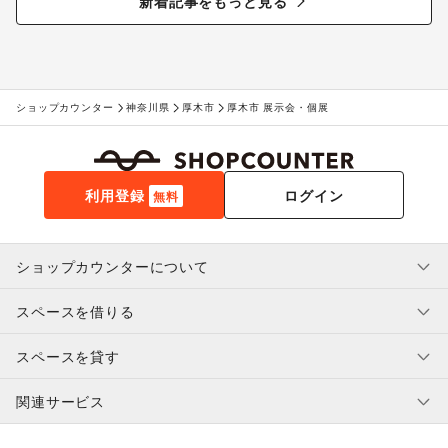
新着記事をもっと見る
ショップカウンター
神奈川県
厚木市
厚木市 展示会・個展
利用登録
ログイン
無料
ショップカウンターについて
スペースを借りる
利用規約・ガイドライン
プライバシーポリシー
スペースを貸す
特定商取引法に基づく表示
スペースを借りたい人へ
ヘルプ・お問い合わせ
はじめてガイド
関連サービス
補償プログラム
ユーザー利用規約
スペースを貸したい方へ
提携パートナー
オーナー利用規約