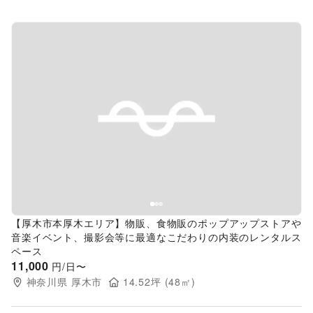
Previous slide
Next s
【厚木市本厚木エリア】物販、食物販のポップアップストアや
音楽イベント、撮影会等に最適なこだわりの内装のレンタルス
ペース
11,000
円/日〜
神奈川県
厚木市
14.52
坪 (
48
㎡)