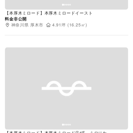
【本厚木ミロード】本厚木ミロードイースト
料金非公開
神奈川県
厚木市
4.91
坪 (
16.25
㎡)
Previous slide
Next s
【本厚木ミロード】本厚木ミロード①4F ミロにわ