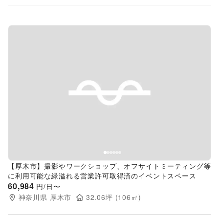
Previous slide
Next s
【厚木市】撮影やワークショップ、オフサイトミーティング等
に利用可能な緑溢れる営業許可取得済のイベントスペース
60,984
円/日〜
神奈川県
厚木市
32.06
坪 (
106
㎡)