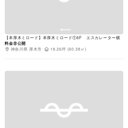
【本厚木ミロード】本厚木ミロード①6F エスカレーター横
料金非公開
神奈川県
厚木市
18.26
坪 (
60.38
㎡)
Previous slide
Next s