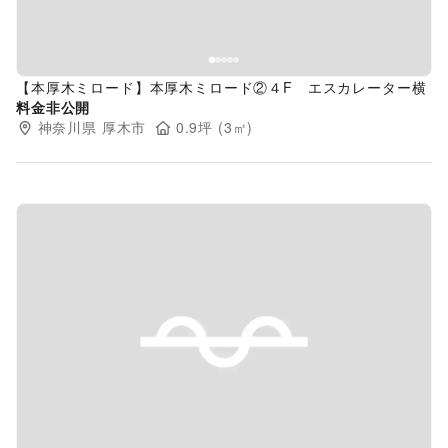
【本厚木ミロード】本厚木ミロード②４F エスカレーター横
料金非公開
神奈川県
厚木市
0.9
坪 (
3
㎡)
Previous slide
Next s