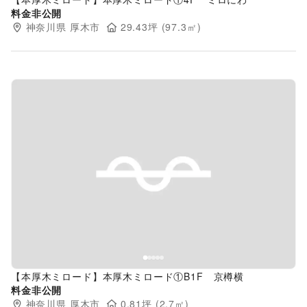
料金非公開
神奈川県
厚木市
29.43
坪 (
97.3
㎡)
Previous slide
Next s
【本厚木ミロード】本厚木ミロード①B1F 京樽横
料金非公開
神奈川県
厚木市
0.81
坪 (
2.7
㎡)