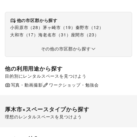
他の市区郡から探す
小田原市
（
28
）
茅ヶ崎市
（
19
）
秦野市
（
12
）
大和市
（
17
）
海老名市
（
31
）
座間市
（
23
）
その他の市区郡から探す
他の利用用途から探す
目的別にレンタルスペースを見つけよう
ポップアップストア
食品販売
写真・動画撮影
ワークショップ・勉強会
販促イベント
厚木市
×スペースタイプから探す
理想のレンタルスペースを見つけよう
ショッピングモール