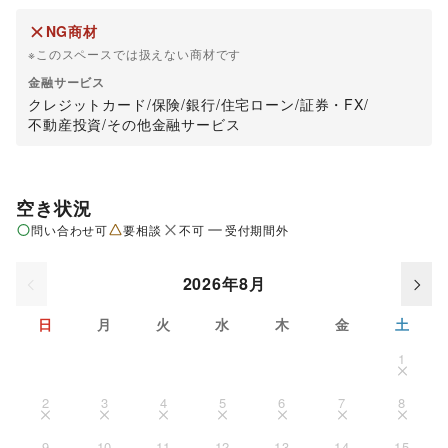
NG商材
※このスペースでは扱えない商材です
金融サービス
クレジットカード
/
保険
/
銀行
/
住宅ローン
/
証券・FX
/
不動産投資
/
その他金融サービス
空き状況
問い合わせ可
要相談
不可
受付期間外
2026年8月
日
月
火
水
木
金
土
1
2
3
4
5
6
7
8
9
10
11
12
13
14
15