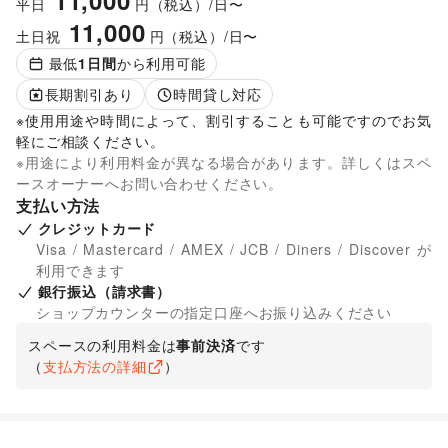
11,000
平日
円（税込）/日〜
11,000
土日祝
円（税込）/日〜
最低
1
日間
から利用可能
長期割引あり
時間貸し対応
※使用用途や時間によって、割引することも可能ですのでお気
軽にご相談ください。
※用途により利用料金が異なる場合があります。詳しくはスペ
ースオーナーへお問い合わせください。
支払い方法
クレジットカード
Visa / Mastercard / AMEX / JCB / Diners / Discover が
利用できます
銀行振込（請求書）
ショップカウンターの指定口座へお振り込みください
スペースの利用料金は
事前決済
です
（
支払方法の詳細
）