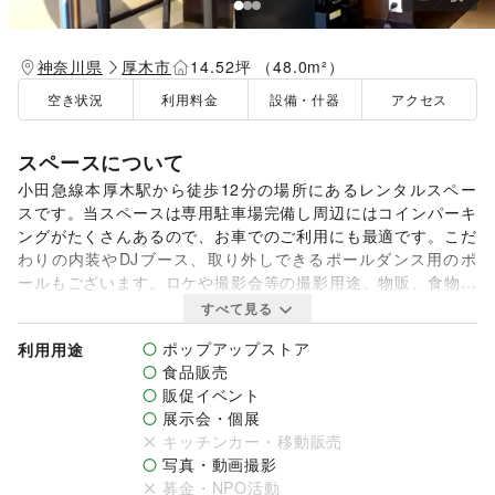
神奈川県
厚木市
14.52坪 （48.0m²）
空き状況
利用料金
設備・什器
アクセス
スペースについて
小田急線本厚木駅から徒歩12分の場所にあるレンタルスペー
スです。当スペースは専用駐車場完備し周辺にはコインパーキ
ングがたくさんあるので、お車でのご利用にも最適です。こだ
わりの内装やDJブース、取り外しできるポールダンス用のポ
ールもございます。ロケや撮影会等の撮影用途、物販、食物販
のポップアップストア、イベント実施におすすめです。是非お
すべて見る
気軽にお問い合わせください。

ポップアップストア
利用用途
食品販売
販促イベント
【利用可能時間】

展示会・個展
8:00～22:30

キッチンカー・移動販売
写真・動画撮影
※ご利用時間は厳守でお願い致します。

募金・NPO活動
※飲食については事前にご相談ください。