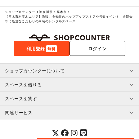
レジャー・スポーツ
旅行・レジャー
/
キャンプ・アウトドア
/
野球
/
サッカー
/
ショップカウンター
神奈川県
厚木市
バスケットボール
/
ゴルフ
/
その他レジャー・スポーツ
【厚木市本厚木エリア】物販、食物販のポップアップストアや音楽イベント、撮影会
等に最適なこだわりの内装のレンタルスペース
NPO・公共団体
地方公共団体・行政・政府
/
外国団体・大使館
/
募金・寄付
/
NPO・ボランティア活動
/
その他NPO・公共団体
ビジネス・オフィス
法人向けサービス
/
オフィス家具・OA機器
/
利用登録
ログイン
無料
イベント企画・運営
/
その他ビジネス・オフィス
その他活動・個人
その他活動・個人
ショップカウンターについて
スペースを借りる
利用規約・ガイドライン
プライバシーポリシー
スペースを貸す
特定商取引法に基づく表示
スペースを借りたい人へ
ヘルプ・お問い合わせ
はじめてガイド
関連サービス
補償プログラム
ユーザー利用規約
スペースを貸したい方へ
提携パートナー
オーナー利用規約
提携パートナー
SHOPCOUNTER MAGAZINE