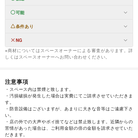
可能
ファッション
メンズファッション
/
レディースファッション
/
ユニセックス
/
インナー・ルームウェア
/
条件あり
フード・飲食
キッズ・ベビー・マタニティ
/
スポーツ
/
シーズナルウェア
スイーツ・洋菓子
/
和菓子
/
パン
/
お弁当・惣菜
/
/
ジュエリー・アクセサリー
/
メガネ・アイウェア
/
腕時計
/
軽食・ホットスナック
/
コーヒー・紅茶
/
その他飲料
/
NG
なし
靴
/
バッグ・革小物
/
ファッション雑貨
/
和服・着物
/
古着
/
ワイン・洋酒
/
日本酒・焼酎・地酒
/
食材・調味料
/
※商材についてはスペースオーナーによる審査があります。詳
その他ファッション
物産展・マルシェ
/
キッチンカー・移動販売
/
金融サービス
しくはスペースオーナーへお問い合わせください。
インテリア・生活雑貨
野菜・果物・生鮮食品
/
その他フード・飲食
クレジットカード
/
保険
/
銀行
/
住宅ローン
/
証券・FX
/
インテリア
/
寝具・ベッド
/
家具・家電
/
車・バイク・モビリティ
不動産投資
/
その他金融サービス
キッチン雑貨・調理器具
/
掃除用品・生活便利品
/
文房具
/
車
/
バイク・オートバイ
/
自転車・ロードバイク
/
手芸・ハンドメイド
/
DIY用品・日曜大工
/
マイクロモビリティ
/
その他車・バイク・モビリティ
注意事項
園芸・ガーデニング
/
花・盆栽・ドライフラワー
/
犬・猫・ペット
/
日用雑貨
/
食器・陶磁器
/
・スペース内は禁煙と致します。

その他インテリア・生活雑貨
・汚損破損が発生した場合は実費にてご請求させていただきま
生活サービス
す。

携帯キャリア・格安SIM
/
インターネット・プロバイダ
/
・防音設備はございますが、あまりに大きな音等はご遠慮下さ
電気・ガス
/
ウォーターサーバー
/
い。

ハウスクリーニング・家事代行
/
定期宅配
/
・店の外での大声やポイ捨てなどは禁止致します。近隣からの
リサイクル雑貨・古本
/
買取査定・金券
/
苦情があった場合は、ご利用金額の倍の金額を請求させていた
ギフト・プレゼント
/
冠婚葬祭
/
資格・習い事
/
リフォーム
/
だきます。