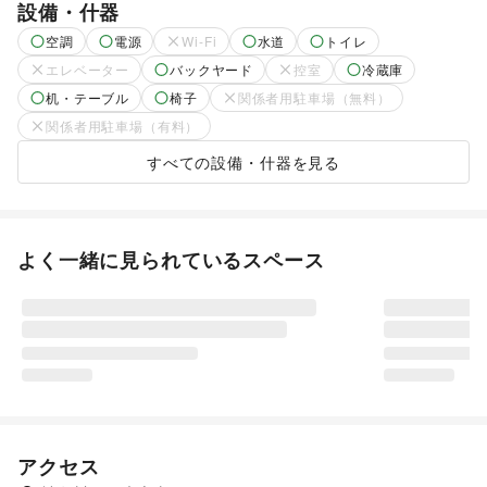
設備・什器
空調
電源
Wi-Fi
水道
トイレ
エレベーター
バックヤード
控室
冷蔵庫
机・テーブル
椅子
関係者用駐車場（無料）
関係者用駐車場（有料）
すべての設備・什器を見る
よく一緒に見られているスペース
アクセス