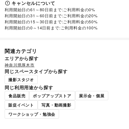
住宅（購入・賃貸）
/
たばこ
/
修理・メンテナンス
/
キャンセルについて
就職・転職・求人
/
その他生活サービス
利用開始日の61～80日前まで:ご利用料金の0%

子育て・教育
利用開始日の31～60日前まで:ご利用料金の20%

ベビー用品
/
ランドセル
/
学習教材・通信教育
/
利用開始日の15～30日前まで:ご利用料金の50%

子供向け教室・レッスン
/
塾・家庭教師
/
おもちゃ・絵本
/
利用開始日の0～14日前まで:ご利用料金の100%
その他子育て・教育
美容・健康・医療
ジム・フィットネス
/
ダイエット・健康グッズ
/
美容・コスメ・香水
/
ヘアケア・シャンプー
/
美容家電
/
関連カテゴリ
ヘアサロン・ネイルサロン
/
マッサージ・整体
/
エリアから探す
エステ・美容サービス
/
健康食品・サプリメント
/
女性用品・フェムテック
/
コンタクトレンズ
/
医療・医薬品
神奈川県
厚木市
/
その他美容・健康
同じスペースタイプから探す
エンタメ・ガジェット
撮影スタジオ
PC・スマートフォン
/
スマホアクセサリー
/
ガジェット
/
ゲーム
/
アニメ
/
コミック・マンガ
/
アイドル・芸能人
/
同じ利用用途から探す
おもちゃ・ホビー
/
楽器・音楽機材
/
CD・DVD・本・雑誌
/
食品販売
ポップアップストア
展示会・個展
Webメディア・アプリ
/
テレビ・ドラマ
/
映画
/
販促イベント
写真・動画撮影
音楽・ライブ
/
演劇
/
占い
/
公営競技・宝くじ
/
その他エンタメ・ガジェット
ワークショップ・勉強会
アート・デザイン
絵画・書
/
写真・イラストレーション
/
立体作品・彫刻
/
その他アート・デザイン