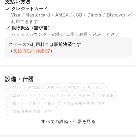
支払い方法
クレジットカード
Visa / Mastercard / AMEX / JCB / Diners / Discover が
利用できます
銀行振込（請求書）
ショップカウンターの指定口座へお振り込みください
スペースの利用料金は
事前決済
です
（
支払方法の詳細
）
設備・什器
空調
電源
Wi-Fi
水道
トイレ
エレベーター
バックヤード
控室
冷蔵庫
机・テーブル
椅子
関係者用駐車場（無料）
関係者用駐車場（有料）
すべての設備・什器を見る