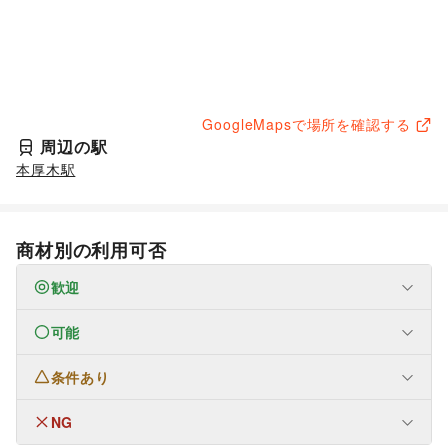
GoogleMapsで場所を確認する
周辺の駅
本厚木駅
商材別の利用可否
歓迎
可能
なし
条件あり
ファッション
メンズファッション
/
レディースファッション
/
ユニセックス
/
インナー・ルームウェア
/
NG
なし
キッズ・ベビー・マタニティ
/
スポーツ
/
シーズナルウェア