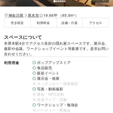
神奈川県
厚木市
19.66坪 （65.0m²）
空き状況
利用料金
設備・什器
アクセス
スペースについて
本厚木駅4分でアクセス良好の隠れ家スペースです。展示会、
撮影や会議、ワークショップイベント等最適です。是非お問い
合わせください。
ポップアップストア
利用用途
食品販売
販促イベント
展示会・個展
キッチンカー・移動販売
写真・動画撮影
募金・NPO活動
音楽ライブ・演劇
ワークショップ・勉強会
パーティー・懇親会