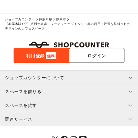
その他エンタメ・ガジェット
アート・デザイン
絵画・書
/
写真・イラストレーション
/
立体作品・彫刻
/
その他アート・デザイン
ショップカウンター
神奈川県
厚木市
【本厚木駅4分】撮影や会議、ワークショップイベント等の利用に最適な洗練された
レジャー・スポーツ
デザインのカフェスペース
旅行・レジャー
/
キャンプ・アウトドア
/
野球
/
サッカー
/
バスケットボール
/
ゴルフ
/
その他レジャー・スポーツ
車・バイク・モビリティ
車
/
バイク・オートバイ
/
自転車・ロードバイク
/
マイクロモビリティ
/
その他車・バイク・モビリティ
利用登録
ログイン
無料
NPO・公共団体
地方公共団体・行政・政府
/
外国団体・大使館
/
募金・寄付
/
NPO・ボランティア活動
/
その他NPO・公共団体
ショップカウンターについて
ビジネス・オフィス
法人向けサービス
/
オフィス家具・OA機器
/
イベント企画・運営
/
その他ビジネス・オフィス
スペースを借りる
利用規約・ガイドライン
その他活動・個人
プライバシーポリシー
その他活動・個人
スペースを貸す
特定商取引法に基づく表示
スペースを借りたい人へ
ヘルプ・お問い合わせ
はじめてガイド
関連サービス
補償プログラム
ユーザー利用規約
スペースを貸したい方へ
提携パートナー
オーナー利用規約
提携パートナー