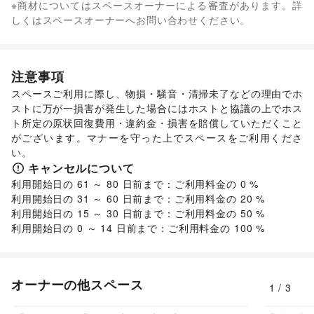
※商材についてはスペースオーナーによる審査があります。詳
/
ジュエリー・アクセサリー
/
メガネ・アイウェア
/
腕時計
/
なし
しくはスペースオーナーへお問い合わせください。
靴
/
バッグ・革小物
/
ファッション雑貨
/
和服・着物
/
古着
/
その他ファッション
フード・飲食
スイーツ・洋菓子
/
和菓子
/
パン
/
お弁当・惣菜
/
注意事項
軽食・ホットスナック
/
コーヒー・紅茶
/
その他飲料
/
スペースご利用に際し、物損・騒音・清掃未了などの理由でホ
ワイン・洋酒
/
日本酒・焼酎・地酒
/
食材・調味料
/
ストに万が一損害が発生した場合にはホストと協議の上でホス
物産展・マルシェ
/
キッチンカー・移動販売
/
ト所定の原状回復費用・違約金・損害を賠償していただくこと
野菜・果物・生鮮食品
/
その他フード・飲食
インテリア・生活雑貨
がございます。マナーを守った上でスペースをご利用くださ
インテリア
/
寝具・ベッド
/
家具・家電
/
い。
キッチン雑貨・調理器具
/
掃除用品・生活便利品
/
文房具
/
キャンセルについて
手芸・ハンドメイド
/
DIY用品・日曜大工
/
利用開始日の 61 ～ 80 日前まで：ご利用料金の 0 %

園芸・ガーデニング
/
花・盆栽・ドライフラワー
/
利用開始日の 31 ～ 60 日前まで：ご利用料金の 20 %

犬・猫・ペット
/
日用雑貨
/
食器・陶磁器
/
利用開始日の 15 ～ 30 日前まで：ご利用料金の 50 %

その他インテリア・生活雑貨
生活サービス
携帯キャリア・格安SIM
/
インターネット・プロバイダ
/
電気・ガス
/
ウォーターサーバー
/
ハウスクリーニング・家事代行
/
定期宅配
/
オーナーの他スペース
1
/
3
リサイクル雑貨・古本
/
買取査定・金券
/
209,000
円/日
ギフト・プレゼント
/
冠婚葬祭
/
資格・習い事
/
リフォーム
/