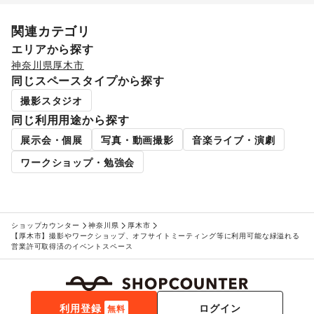
子育て・教育
ベビー用品
/
ランドセル
/
学習教材・通信教育
/
関連カテゴリ
子供向け教室・レッスン
/
塾・家庭教師
/
おもちゃ・絵本
/
エリアから探す
その他子育て・教育
神奈川県
厚木市
美容・健康・医療
同じスペースタイプから探す
ジム・フィットネス
/
ダイエット・健康グッズ
/
美容・コスメ・香水
/
ヘアケア・シャンプー
/
美容家電
/
撮影スタジオ
ヘアサロン・ネイルサロン
/
マッサージ・整体
/
同じ利用用途から探す
エステ・美容サービス
/
健康食品・サプリメント
/
展示会・個展
写真・動画撮影
音楽ライブ・演劇
女性用品・フェムテック
/
コンタクトレンズ
/
医療・医薬品
/
その他美容・健康
ワークショップ・勉強会
エンタメ・ガジェット
PC・スマートフォン
/
スマホアクセサリー
/
ガジェット
/
ゲーム
/
アニメ
/
コミック・マンガ
/
アイドル・芸能人
/
おもちゃ・ホビー
/
楽器・音楽機材
/
CD・DVD・本・雑誌
/
Webメディア・アプリ
/
テレビ・ドラマ
/
映画
/
ショップカウンター
神奈川県
厚木市
【厚木市】撮影やワークショップ、オフサイトミーティング等に利用可能な緑溢れる
音楽・ライブ
/
演劇
/
占い
/
公営競技・宝くじ
/
営業許可取得済のイベントスペース
その他エンタメ・ガジェット
アート・デザイン
絵画・書
/
写真・イラストレーション
/
立体作品・彫刻
/
その他アート・デザイン
利用登録
ログイン
レジャー・スポーツ
無料