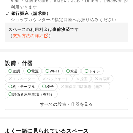
Visa / Mastercard / AMEX / JCB / Diners / Discover が
利用できます
銀行振込（請求書）
ショップカウンターの指定口座へお振り込みください
スペースの利用料金は
事前決済
です
（
支払方法の詳細
）
設備・什器
空調
電源
Wi-Fi
水道
トイレ
エレベーター
バックヤード
控室
冷蔵庫
机・テーブル
椅子
関係者用駐車場（無料）
関係者用駐車場（有料）
すべての設備・什器を見る
よく一緒に見られているスペース