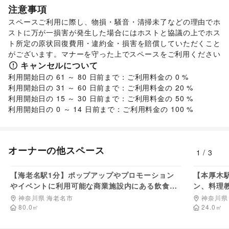
スイーツ・洋菓子
/
和菓子
/
パン
/
お弁当・惣菜
/
注意事項
軽食・ホットスナック
/
コーヒー・紅茶
/
その他飲料
/
スペースご利用に際し、物損・騒音・清掃未了などの理由でホ
ワイン・洋酒
/
日本酒・焼酎・地酒
/
食材・調味料
/
ストに万が一損害が発生した場合にはホストと協議の上でホス
物産展・マルシェ
/
キッチンカー・移動販売
/
ト所定の原状回復費用・違約金・損害を賠償していただくこと
野菜・果物・生鮮食品
/
その他フード・飲食
インテリア・生活雑貨
がございます。マナーを守った上でスペースをご利用ください
インテリア
/
寝具・ベッド
/
家具・家電
/
キャンセルについて
キッチン雑貨・調理器具
/
掃除用品・生活便利品
/
文房具
/
利用開始日の 61 ～ 80 日前まで：ご利用料金の 0 %

手芸・ハンドメイド
/
DIY用品・日曜大工
/
利用開始日の 31 ～ 60 日前まで：ご利用料金の 20 %

園芸・ガーデニング
/
花・盆栽・ドライフラワー
/
利用開始日の 15 ～ 30 日前まで：ご利用料金の 50 %

犬・猫・ペット
/
日用雑貨
/
食器・陶磁器
/
その他インテリア・生活雑貨
生活サービス
携帯キャリア・格安SIM
/
インターネット・プロバイダ
/
電気・ガス
/
ウォーターサーバー
/
オーナーの他スペース
1
/
3
ハウスクリーニング・家事代行
/
定期宅配
/
209,000
円/日
リサイクル雑貨・古本
/
買取査定・金券
/
【海老名駅1分】ポップアップやプロモーション
【本厚木
ギフト・プレゼント
/
冠婚葬祭
/
資格・習い事
/
リフォーム
/
やイベントに利用可能な商業施設内にある飲食店
ン、料理
住宅（購入・賃貸）
/
たばこ
/
修理・メンテナンス
/
内イベントスペース
ペース
神奈川県 海老名市
神奈川県
就職・転職・求人
/
その他生活サービス
80.0
㎡
24.0
㎡
金融サービス
クレジットカード
/
保険
/
銀行
/
住宅ローン
/
証券・FX
/
不動産投資
/
その他金融サービス