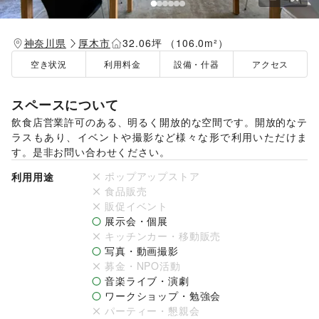
神奈川県
厚木市
32.06坪 （106.0m²）
空き状況
利用料金
設備・什器
アクセス
スペースについて
飲食店営業許可のある、明るく開放的な空間です。開放的なテ
ラスもあり、イベントや撮影など様々な形で利用いただけま
す。是非お問い合わせください。
ポップアップストア
利用用途
食品販売
販促イベント
展示会・個展
キッチンカー・移動販売
写真・動画撮影
募金・NPO活動
音楽ライブ・演劇
ワークショップ・勉強会
パーティー・懇親会