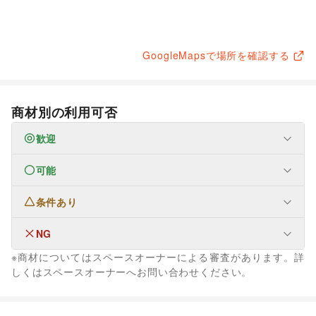
GoogleMapsで場所を確認する
商材別の利用可否
歓迎
可能
なし
条件あり
ファッション
メンズファッション
/
レディースファッション
/
ユニセックス
/
インナー・ルームウェア
/
NG
なし
キッズ・ベビー・マタニティ
/
スポーツ
/
シーズナルウェア
※商材についてはスペースオーナーによる審査があります。詳
/
ジュエリー・アクセサリー
/
メガネ・アイウェア
/
腕時計
/
なし
しくはスペースオーナーへお問い合わせください。
靴
/
バッグ・革小物
/
ファッション雑貨
/
和服・着物
/
古着
/
その他ファッション
フード・飲食