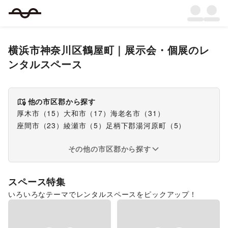
横浜市神奈川区鶴屋町
｜
展示会・個展
のレ
ンタルスペース
他の市区郡から探す
厚木市
（
15
）
大和市
（
17
）
海老名市
（
31
）
座間市
（
23
）
綾瀬市
（
5
）
足柄下郡湯河原町
（
5
）
その他の市区郡から探す
スペース特集
いろいろなテーマでレンタルスペースをピックアップ！