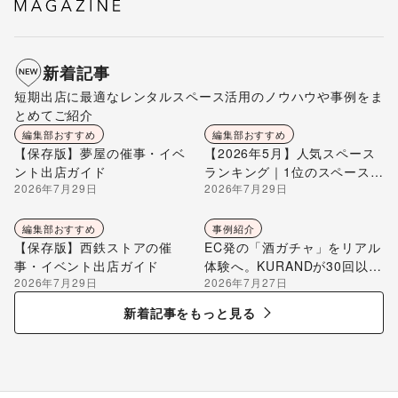
新着記事
短期出店に最適なレンタルスペース活用のノウハウや事例をま
とめてご紹介
編集部おすすめ
編集部おすすめ
【保存版】夢屋の催事・イベ
【2026年5月】人気スペース
ント出店ガイド
ランキング｜1位のスペースを
2026年7月29日
2026年7月29日
編集部が解説
編集部おすすめ
事例紹介
【保存版】西鉄ストアの催
EC発の「酒ガチャ」をリアル
事・イベント出店ガイド
体験へ。KURANDが30回以上
2026年7月29日
2026年7月27日
のポップアップ出店で届け
る“新しいお酒との出会い”
新着記事をもっと見る