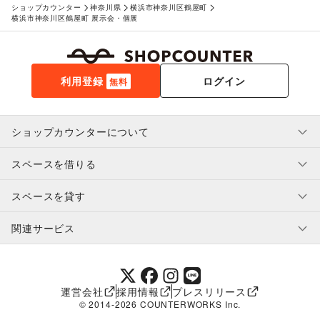
ショップカウンター
神奈川県
横浜市神奈川区鶴屋町
横浜市神奈川区鶴屋町 展示会・個展
利用登録
ログイン
無料
ショップカウンターについて
スペースを借りる
利用規約・ガイドライン
プライバシーポリシー
スペースを貸す
特定商取引法に基づく表示
スペースを借りたい人へ
ヘルプ・お問い合わせ
はじめてガイド
関連サービス
補償プログラム
ユーザー利用規約
スペースを貸したい方へ
提携パートナー
オーナー利用規約
提携パートナー
SHOPCOUNTER MAGAZINE
運営会社
採用情報
プレスリリース
ショップカウンターエンタープライズ
© 2014-
2026
COUNTERWORKS Inc.
ショップカウンター常設