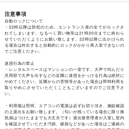
フード・飲食
スイーツ・洋菓子
/
和菓子
/
パン
/
お弁当・惣菜
/
注意事項
軽食・ホットスナック
/
コーヒー・紅茶
/
その他飲料
/
自動ロックについて

ワイン・洋酒
/
日本酒・焼酎・地酒
/
食材・調味料
/
・22時以降は防犯のため、エントランス扉の全てがロックさ
物産展・マルシェ
/
キッチンカー・移動販売
/
れてしまいます。なるべく買い物等は21時20分までに終わら
野菜・果物・生鮮食品
/
その他フード・飲食
インテリア・生活雑貨
せていただくようにお願い致します。22時以降に出かけられ
インテリア
/
寝具・ベッド
/
家具・家電
/
る場合は外出すると自動的にロックがかかり再入室できないの
キッチン雑貨・調理器具
/
掃除用品・生活便利品
/
文房具
/
でご注意ください。

手芸・ハンドメイド
/
DIY用品・日曜大工
/
園芸・ガーデニング
/
花・盆栽・ドライフラワー
/
迷惑行為の禁止

犬・猫・ペット
/
日用雑貨
/
食器・陶磁器
/
・レンタルスペースはマンションの一室です。大声で叫んだり
その他インテリア・生活雑貨
共用部で大声を出すなどの近隣に迷惑をかっける行為は絶対に
生活サービス
やめてください。近隣からの苦情等があった場合は即時利用を
携帯キャリア・格安SIM
/
インターネット・プロバイダ
/
取りやめにさせていただくこともございますのでご注意下さ
電気・ガス
/
ウォーターサーバー
/
い。 

ハウスクリーニング・家事代行
/
定期宅配
/
リサイクル雑貨・古本
/
買取査定・金券
/
・利用後は照明、エアコンの電源は必ずお切り頂き、施錠確認
ギフト・プレゼント
/
冠婚葬祭
/
資格・習い事
/
リフォーム
/
の上退出をお願い致します。（匂いが残っている場合に限り換
住宅（購入・賃貸）
/
たばこ
/
修理・メンテナンス
/
気扇はつけたままでも大丈夫です）退出後管理者が入室し室内
就職・転職・求人
/
その他生活サービス
を確認させていただき汚損、破損などがあった場合はご連絡の
金融サービス