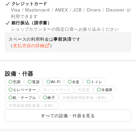
クレジットカード
Visa / Mastercard / AMEX / JCB / Diners / Discover が
利用できます
銀行振込（請求書）
ショップカウンターの指定口座へお振り込みください
スペースの利用料金は
事前決済
です
（
支払方法の詳細
）
設備・什器
空調
電源
Wi-Fi
水道
トイレ
エレベーター
バックヤード
控室
冷蔵庫
机・テーブル
椅子
関係者用駐車場（無料）
関係者用駐車場（有料）
すべての設備・什器を見る