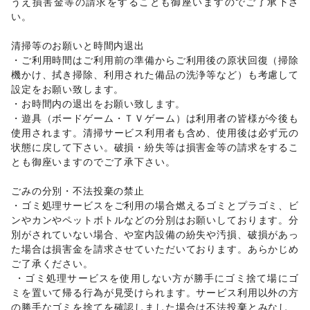
うえ損害金等の請求をすることも御座いますのでご了承下さ
クレジットカード
/
保険
/
銀行
/
住宅ローン
/
証券・FX
/
い。

不動産投資
/
その他金融サービス
子育て・教育
清掃等のお願いと時間内退出

ベビー用品
/
ランドセル
/
学習教材・通信教育
/
・ご利用時間はご利用前の準備からご利用後の原状回復（掃除
子供向け教室・レッスン
/
塾・家庭教師
/
おもちゃ・絵本
/
機かけ、拭き掃除、利用された備品の洗浄等など）も考慮して
その他子育て・教育
設定をお願い致します。

美容・健康・医療
ジム・フィットネス
/
ダイエット・健康グッズ
/
・お時間内の退出をお願い致します。 

美容・コスメ・香水
/
ヘアケア・シャンプー
/
美容家電
/
・遊具（ボードゲーム・ＴＶゲーム）は利用者の皆様が今後も
ヘアサロン・ネイルサロン
/
マッサージ・整体
/
使用されます。清掃サービス利用者も含め、使用後は必ず元の
エステ・美容サービス
/
健康食品・サプリメント
/
状態に戻して下さい。破損・紛失等は損害金等の請求をするこ
女性用品・フェムテック
/
コンタクトレンズ
/
医療・医薬品
とも御座いますのでご了承下さい。

/
その他美容・健康
エンタメ・ガジェット
ごみの分別・不法投棄の禁止

PC・スマートフォン
/
スマホアクセサリー
/
ガジェット
/
・ゴミ処理サービスをご利用の場合燃えるゴミとプラゴミ、ビ
ゲーム
/
アニメ
/
コミック・マンガ
/
アイドル・芸能人
/
ンやカンやペットボトルなどの分別はお願いしております。分
おもちゃ・ホビー
/
楽器・音楽機材
/
CD・DVD・本・雑誌
/
別がされていない場合、や室内設備の紛失や汚損、破損があっ
Webメディア・アプリ
/
テレビ・ドラマ
/
映画
/
た場合は損害金を請求させていただいております。あらかじめ
音楽・ライブ
/
演劇
/
占い
/
公営競技・宝くじ
/
ご了承ください。 

その他エンタメ・ガジェット
 ・ゴミ処理サービスを使用しない方が勝手にゴミ捨て場にゴ
アート・デザイン
ミを置いて帰る行為が見受けられます。サービス利用以外の方
絵画・書
/
写真・イラストレーション
/
立体作品・彫刻
/
の勝手なゴミを捨てを確認しました場合は不法投棄とみなし、