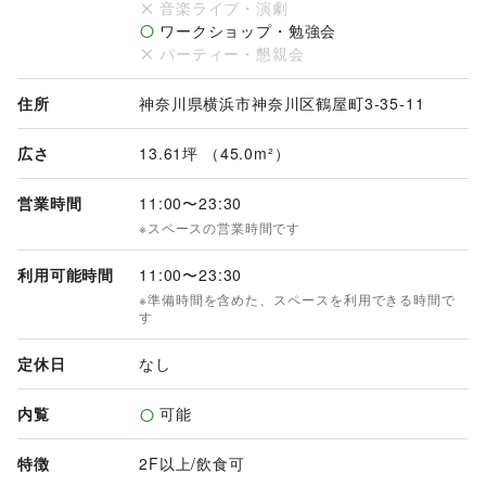
音楽ライブ・演劇
82,500円／日

ワークショップ・勉強会
パーティー・懇親会
＊時間貸し＊

6,600円／時

※1時間からご利用可能です。

住所
神奈川県横浜市神奈川区鶴屋町3-35-11
【利用時間】

広さ
13.61坪 （45.0m²）
11:00〜23:30
営業時間
11:00
〜
23:30
※スペースの営業時間です
利用可能時間
11:00
〜
23:30
※準備時間を含めた、スペースを利用できる時間で
す
定休日
なし
内覧
可能
特徴
2F以上
/
飲食可