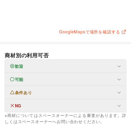
GoogleMapsで場所を確認する
商材別の利用可否
歓迎
可能
なし
条件あり
ファッション
メンズファッション
/
レディースファッション
/
ユニセックス
/
インナー・ルームウェア
/
NG
なし
キッズ・ベビー・マタニティ
/
スポーツ
/
シーズナルウェア
※商材についてはスペースオーナーによる審査があります。詳
/
ジュエリー・アクセサリー
/
メガネ・アイウェア
/
腕時計
/
なし
しくはスペースオーナーへお問い合わせください。
靴
/
バッグ・革小物
/
ファッション雑貨
/
和服・着物
/
古着
/
その他ファッション