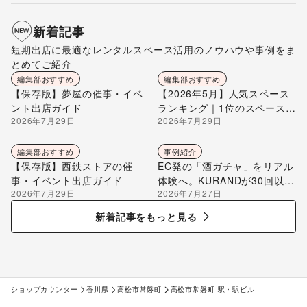
新着記事
短期出店に最適なレンタルスペース活用のノウハウや事例をま
とめてご紹介
編集部おすすめ
編集部おすすめ
【保存版】夢屋の催事・イベ
【2026年5月】人気スペース
ント出店ガイド
ランキング｜1位のスペースを
2026年7月29日
2026年7月29日
編集部が解説
編集部おすすめ
事例紹介
【保存版】西鉄ストアの催
EC発の「酒ガチャ」をリアル
事・イベント出店ガイド
体験へ。KURANDが30回以上
2026年7月29日
2026年7月27日
のポップアップ出店で届け
る“新しいお酒との出会い”
新着記事をもっと見る
ショップカウンター
香川県
高松市常磐町
高松市常磐町 駅・駅ビル