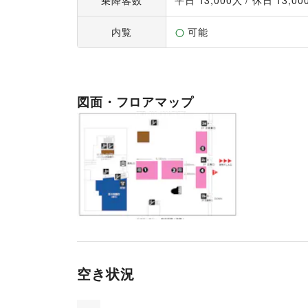
乗降客数
平日 
13,000
人 / 休日 
13,00
内覧
可能
図面・フロアマップ
空き状況