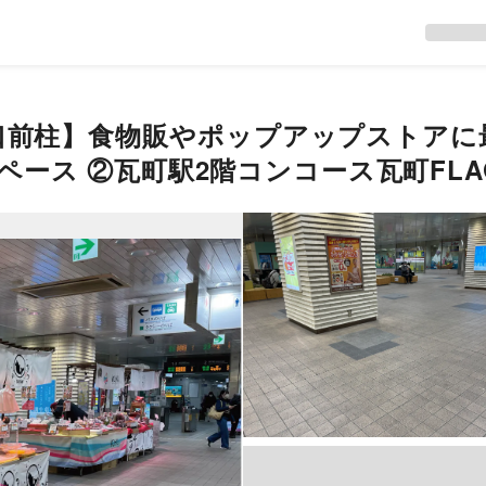
入口前柱】食物販やポップアップストア
ース ②瓦町駅2階コンコース瓦町FL