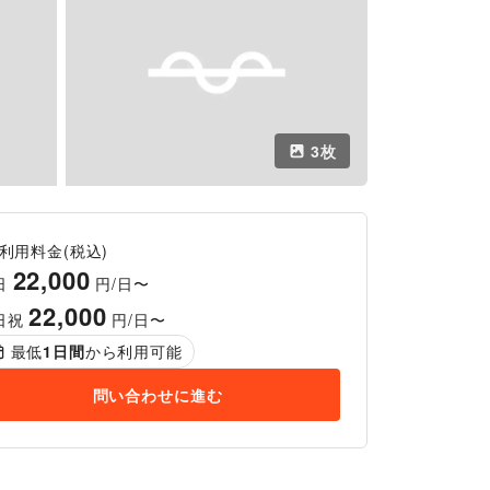
3
枚
利用料金(税込)
22,000
日
円/日〜
22,000
日祝
円/日〜
最低
1
日間
から利用可能
問い合わせに進む