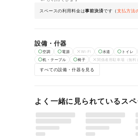
スペースの利用料金は
事前決済
です
（
支払方法
設備・什器
空調
電源
Wi-Fi
水道
トイレ
机・テーブル
椅子
関係者用駐車場（無料
すべての設備・什器を見る
よく一緒に見られているスペ