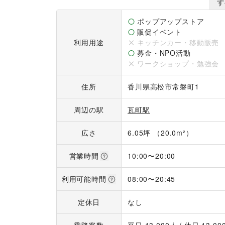
す
▼募集イベントスペース一覧

https://shopcounter.jp/building/nVvQOf
ポップアップストア
販促イベント
利用用途
キッチンカー・移動販売
募金・NPO活動
ワークショップ・勉強会
住所
香川県高松市常磐町1
周辺の駅
瓦町駅
広さ
6.05坪 （20.0m²）
営業時間
10:00
〜
20:00
利用可能時間
08:00
〜
20:45
定休日
なし