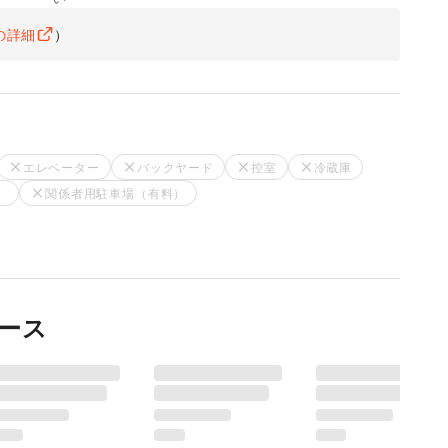
の詳細
）
エレベーター
バックヤード
控室
冷蔵庫
）
関係者用駐車場（有料）
ース