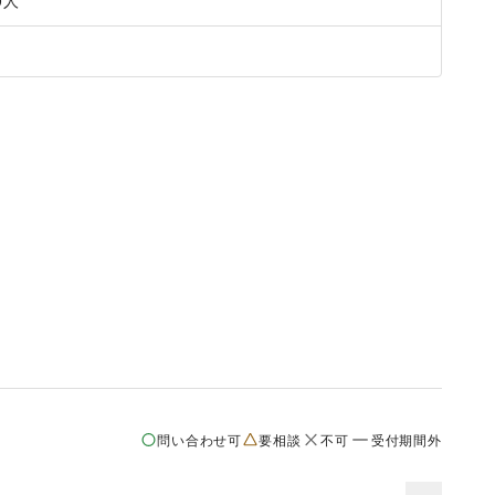
0
人
問い合わせ可
要相談
不可
受付期間外