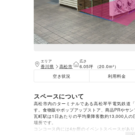
エリア
広さ
香川県
高松市
6.05坪 （20.0m²）
空き状況
利用料金
スペースについて
高松市内のターミナルである高松琴平電気鉄道
す。食物販やポップアップストア、商品PRやサン
瓦町駅は1日あたりの平均乗降客数約13,000
場所です。

コンコース内には4か所のイベントスペースがあり