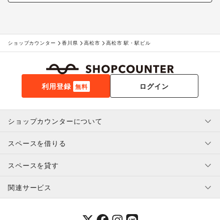
ショップカウンター
香川県
高松市
高松市 駅・駅ビル
利用登録
ログイン
無料
ショップカウンターについて
スペースを借りる
利用規約・ガイドライン
プライバシーポリシー
スペースを貸す
特定商取引法に基づく表示
スペースを借りたい人へ
ヘルプ・お問い合わせ
はじめてガイド
関連サービス
補償プログラム
ユーザー利用規約
スペースを貸したい方へ
提携パートナー
オーナー利用規約
提携パートナー