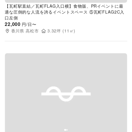
【瓦町駅直結／瓦町FLAG入口横】食物販、PRイベントに最
適な圧倒的な人流を誇るイベントスペース ⑤瓦町FLAG2C入
口左側
22,000
円/日〜
香川県
高松市
3.32
坪 (
11
㎡)
Previous slide
Next s