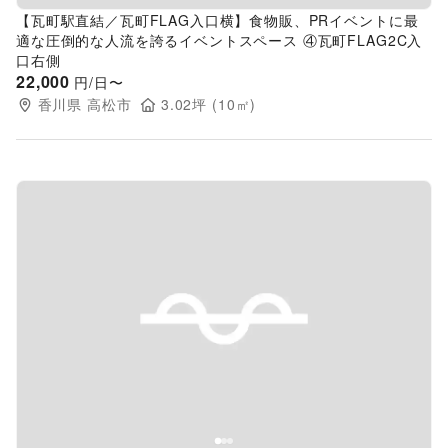
【瓦町駅直結／瓦町FLAG入口横】食物販、PRイベントに最
適な圧倒的な人流を誇るイベントスペース ④瓦町FLAG2C入
口右側
22,000
円/日〜
香川県
高松市
3.02
坪 (
10
㎡)
Previous slide
Next s