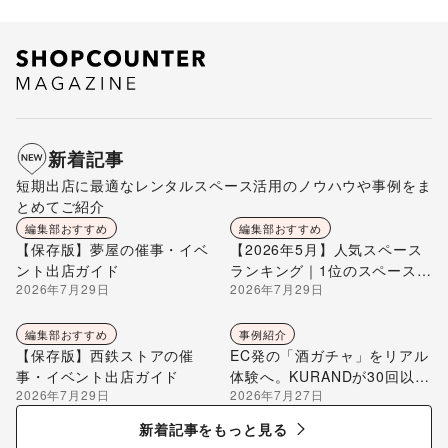
新着記事
短期出店に最適なレンタルスペース活用のノウハウや事例をま
とめてご紹介
編集部おすすめ
編集部おすすめ
【保存版】夢屋の催事・イベ
【2026年5月】人気スペース
ント出店ガイド
ランキング｜1位のスペースを
2026年7月29日
2026年7月29日
編集部が解説
編集部おすすめ
事例紹介
【保存版】西鉄ストアの催
EC発の「酒ガチャ」をリアル
事・イベント出店ガイド
体験へ。KURANDが30回以上
2026年7月29日
2026年7月27日
のポップアップ出店で届け
る“新しいお酒との出会い”
新着記事をもっと見る