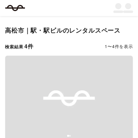
高松市
｜
駅・駅ビル
のレンタルスペース
4
件
1
〜
4
件を表示
検索結果
Previous slide
Next s