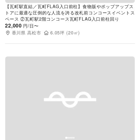
【瓦町駅直結／瓦町FLAG入口前柱】食物販やポップアップス
トアに最適な圧倒的な人流を誇る改札前コンコースイベントス
ペース ②瓦町駅2階コンコース瓦町FLAG入口前柱回り
22,000
円/日〜
香川県
高松市
6.05
坪 (
20
㎡)
Previous slide
Next s