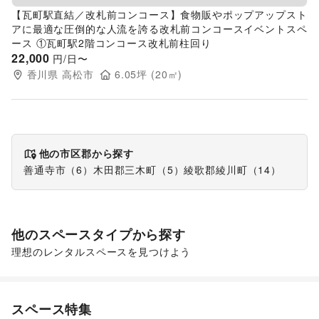
【瓦町駅直結／改札前コンコース】食物販やポップアップスト
アに最適な圧倒的な人流を誇る改札前コンコースイベントスペ
ース ①瓦町駅2階コンコース改札前柱回り
22,000
円/日〜
香川県
高松市
6.05
坪 (
20
㎡)
他の市区郡から探す
善通寺市
（
6
）
木田郡三木町
（
5
）
綾歌郡綾川町
（
14
）
他のスペースタイプから探す
理想のレンタルスペースを見つけよう
ショッピングモール
スペース特集