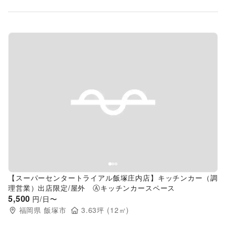
Previous slide
Next s
【スーパーセンタートライアル飯塚庄内店】キッチンカー（調
理営業）出店限定/屋外 Ⓐキッチンカースペース
5,500
円/日〜
福岡県
飯塚市
3.63
坪 (
12
㎡)