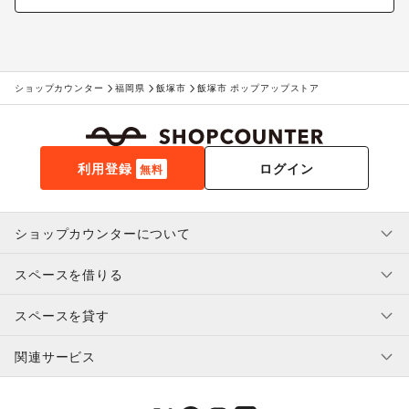
ショップカウンター
福岡県
飯塚市
飯塚市 ポップアップストア
利用登録
ログイン
無料
ショップカウンターについて
スペースを借りる
利用規約・ガイドライン
プライバシーポリシー
スペースを貸す
特定商取引法に基づく表示
スペースを借りたい人へ
ヘルプ・お問い合わせ
はじめてガイド
関連サービス
補償プログラム
ユーザー利用規約
スペースを貸したい方へ
提携パートナー
オーナー利用規約
提携パートナー