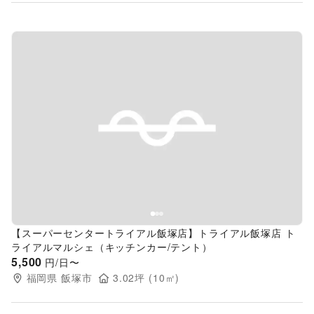
Previous slide
Next s
【スーパーセンタートライアル飯塚店】トライアル飯塚店 ト
ライアルマルシェ（キッチンカー/テント）
5,500
円/日〜
福岡県
飯塚市
3.02
坪 (
10
㎡)