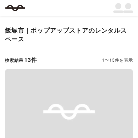
飯塚市
｜
ポップアップストア
のレンタルス
ペース
13
件
1
〜
13
件を表示
検索結果
Previous slide
Next s