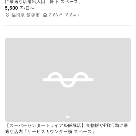
に最適な店舗出入口「軒下 スペース」
5,500
円/日〜
福岡県
飯塚市
2.66
坪 (
8.8
㎡)
Previous slide
Next s
【スーパーセンタートライアル飯塚店】食物販やPR活動に最
適な店内「サービスカウンター横 スペース」