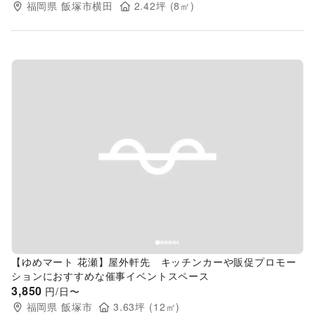
福岡県
飯塚市横田
2.42
坪 (
8
㎡)
Previous slide
Next s
【ゆめマート 花瀬】屋外軒先 キッチンカーや販促プロモー
ションにおすすめな催事イベントスペース
3,850
円/日〜
福岡県
飯塚市
3.63
坪 (
12
㎡)