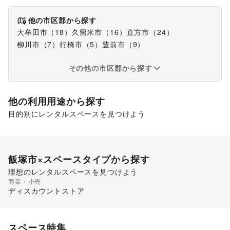
他の市区郡から探す
大牟田市
（
18
）
久留米市
（
16
）
直方市
（
24
）
柳川市
（
7
）
行橋市
（
5
）
豊前市
（
9
）
その他の市区郡から探す
他の利用用途から探す
目的別にレンタルスペースを見つけよう
食品販売
販促イベント
キッチンカー・移動販売
飯塚市
×スペースタイプから探す
理想のレンタルスペースを見つけよう
商業・小売
スーパーマーケット
ディスカウントストア
スペース特集