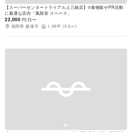
【スーパーセンタートライアル上三緒店】©食物販やPR活動
に最適な店内「風除室 スペース」
22,000
円/日〜
福岡県
飯塚市
1.08
坪 (
3.6
㎡)
Previous slide
Next s