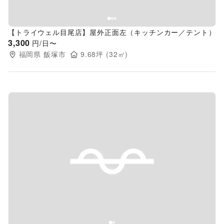
【トライウェル目尾店】屋外正面左（キッチンカー／テント）
3,300
円/日〜
福岡県
飯塚市
9.68
坪 (
32
㎡)
Previous slide
Next s