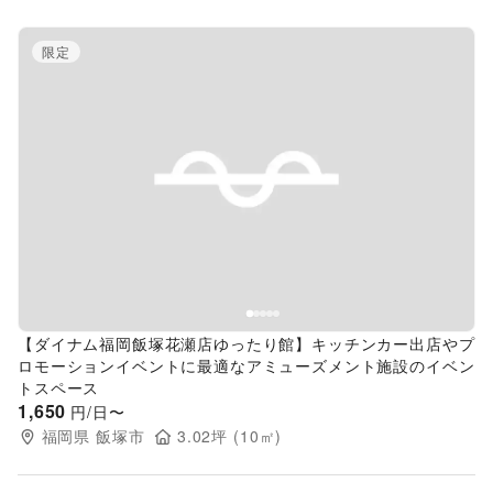
限定
Previous slide
Next s
【ダイナム福岡飯塚花瀬店ゆったり館】キッチンカー出店やプ
ロモーションイベントに最適なアミューズメント施設のイベン
トスペース
1,650
円/日〜
福岡県
飯塚市
3.02
坪 (
10
㎡)