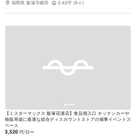
福岡県
飯塚市横田
2.42
坪 (
8
㎡)
Previous slide
Next s
【ミスターマックス 飯塚花瀬店】食品側入口 キッチンカーや
物販用途に最適な総合ディスカウントストアの催事イベントス
ペース
3,520
円/日〜