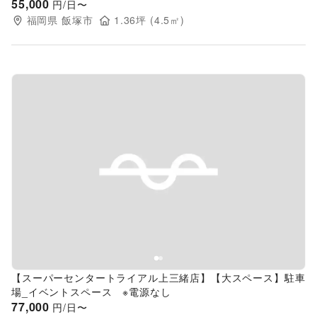
55,000
円/日〜
福岡県
飯塚市
1.36
坪 (
4.5
㎡)
Previous slide
Next s
【スーパーセンタートライアル上三緒店】【大スペース】駐車
場_イベントスペース ※電源なし
77,000
円/日〜