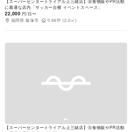
【スーパーセンタートライアル上三緒店】Ⓑ食物販やPR活動
に最適な店内「サッカー台横 イベントスペース」
22,000
円/日〜
福岡県
飯塚市
0.66
坪 (
2.2
㎡)
Previous slide
Next s
【スーパーセンタートライアル上三緒店】Ⓐ食物販やPR活動