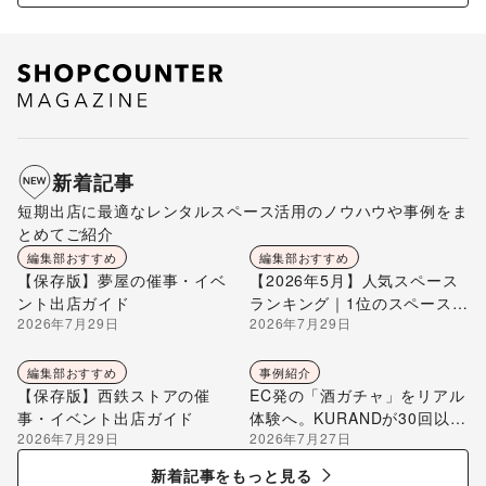
新着記事
短期出店に最適なレンタルスペース活用のノウハウや事例をま
とめてご紹介
編集部おすすめ
編集部おすすめ
【保存版】夢屋の催事・イベ
【2026年5月】人気スペース
ント出店ガイド
ランキング｜1位のスペースを
2026年7月29日
2026年7月29日
編集部が解説
編集部おすすめ
事例紹介
【保存版】西鉄ストアの催
EC発の「酒ガチャ」をリアル
事・イベント出店ガイド
体験へ。KURANDが30回以上
2026年7月29日
2026年7月27日
のポップアップ出店で届け
る“新しいお酒との出会い”
新着記事をもっと見る