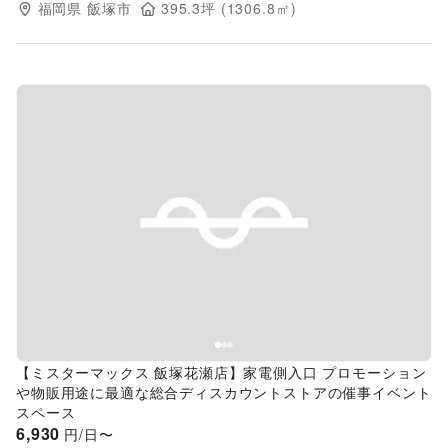
福岡県
飯塚市
395.3
坪 (
1306.8
㎡)
Previous slide
Next s
【ミスターマックス 飯塚花瀬店】家電側入口 プロモーション
や物販用途に最適な総合ディスカウントストアの催事イベント
スペース
6,930
円/日〜