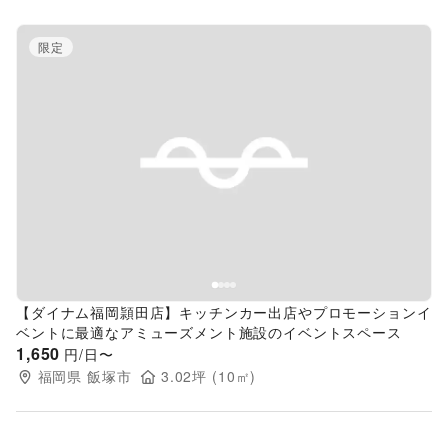
限定
Previous slide
Next s
【ダイナム福岡頴田店】キッチンカー出店やプロモーションイ
ベントに最適なアミューズメント施設のイベントスペース
1,650
円/日〜
福岡県
飯塚市
3.02
坪 (
10
㎡)