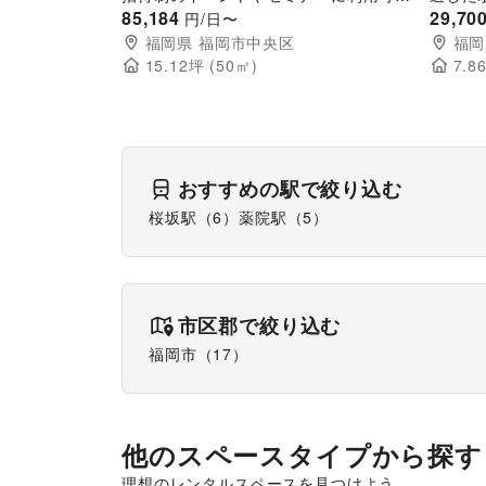
なホテルのイベントスペース
85,184
能な貸
29,70
円/日〜
福岡県
福岡市中央区
福岡
15.12
坪 (
50
㎡)
7.8
おすすめの駅で絞り込む
桜坂駅
（
6
）
薬院駅
（
5
）
市区郡で絞り込む
福岡市
（
17
）
他のスペースタイプから探す
理想のレンタルスペースを見つけよう