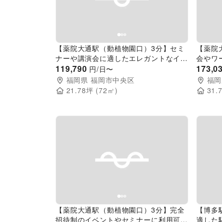
Previous slide
Next slide
Pr
【薬院大通駅（動植物園口）3分】セミ
【薬院
ナーや講演会に適したエレガントなイベ
会やワ
ントスペース
119,790
イベン
173,0
円/日〜
福岡県
福岡市中央区
福岡
21.78
坪 (
72
㎡)
31.
Previous slide
Next slide
Pr
【薬院大通駅（動植物園口）3分】完全
【博多
招待制のイベントやセミナーに利用可能
適した