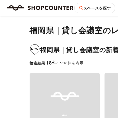
スペースを探す
福岡県
｜
貸し会議室
の
福岡県
｜
貸し会議室
の新
18
件
1
〜
18
件を表示
検索結果
Previous slide
Next slide
Pr