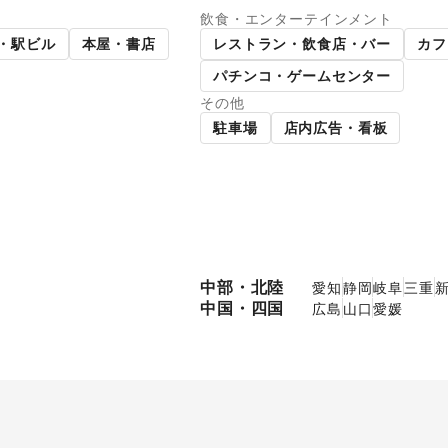
飲食・エンターテインメント
パーマーケット
ギャラリー・貸し画廊
・駅ビル
本屋・書店
レストラン・飲食店・バー
カフ
パチンコ・ゲームセンター
その他
駐車場
店内広告・看板
中部・北陸
愛知
静岡
岐阜
三重
中国・四国
広島
山口
愛媛