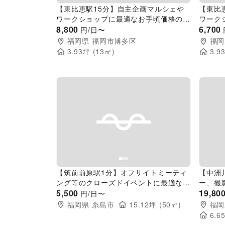
【東比恵駅15分】自主企画マルシェや
【東比
ワークショップに最適なお手頃価格のレ
ワーク
ンタルスペース「Meeting1」／敷地全
8,800
ンタルス
6,700
円/日〜
体の貸切イベント開催も可能！
の貸切
福岡県
福岡市博多区
福岡
3.93
坪 (
13
㎡)
3.9
Previous slide
Next slide
Pr
【筑前前原駅1分】オフサイトミーティ
【中洲
ング等のクローズドイベントに最適な駅
ー、撮
近レンタルスペース
5,500
アクセ
19,80
円/日〜
福岡県
糸島市
15.12
坪 (
50
㎡)
福岡
6.6