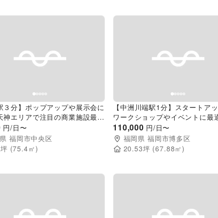
evious slide
Next slide
Previous slide
駅３分】ポップアップや展示会に
【中洲川端駅1分】スタートア
天神エリアで注目の商業施設最上
ワークショップやイベントに最
る貸し会議室
0
ントスペース×コワーキング×パ
110,000
円/日〜
円/日〜
ルジムスペース
県
福岡市中央区
福岡県
福岡市博多区
8
坪 (
75.4
㎡)
20.53
坪 (
67.88
㎡)