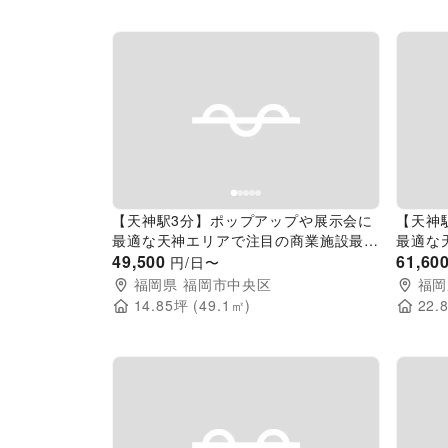
Previous slide
Next slide
Pr
【天神駅3分】ポップアップや展示会に
【天神
最適な天神エリアで注目の商業施設最上
最適な
階にある貸し会議室
49,500
階にあ
61,60
円/日〜
福岡県
福岡市中央区
福岡
14.85
坪 (
49.1
㎡)
22.