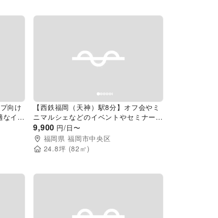
Next slide
Previous slide
Next slide
ップ向け
【西鉄福岡（天神）駅8分】オフ会やミ
適なイベ
ニマルシェなどのイベントやセミナー、
ーソナ
会議などのビジネス用途まで幅広く利用
9,900
円/日〜
されている多目的レンタルスペース
福岡県
福岡市中央区
24.8
坪 (
82
㎡)