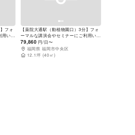
Next slide
Previous slide
Next slide
分】フォ
【薬院大通駅（動植物園口）3分】フォ
利用いた
ーマルな講演会やセミナーにご利用いた
だける和のイベントスペース
79,860
円/日〜
福岡県
福岡市中央区
12.1
坪 (
40
㎡)