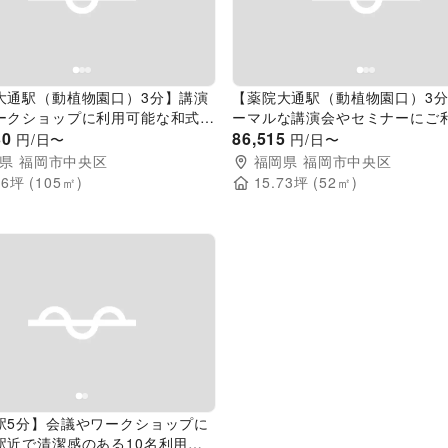
evious slide
Next slide
Previous slide
大通駅（動植物園口）3分】講演
【薬院大通駅（動植物園口）3
ークショップに利用可能な和式の
ーマルな講演会やセミナーにご
トスペース
30
だける和のイベントスペース
86,515
円/日〜
円/日〜
県
福岡市中央区
福岡県
福岡市中央区
76
坪 (
105
㎡)
15.73
坪 (
52
㎡)
evious slide
Next slide
駅5分】会議やワークショップに
駅近で清潔感のある10名利用可