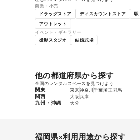
商業・小売
ショッピングモール
スー
ドラッグストア
ディスカウントストア
駅
アウトレット
イベント・ギャラリー
撮影スタジオ
結婚式場
他の都道府県から探す
全国のレンタルスペースを見つけよう
関東
東京
神奈川
千葉
埼玉
群馬
関西
大阪
兵庫
九州・沖縄
大分
福岡県
×利用用途から探す