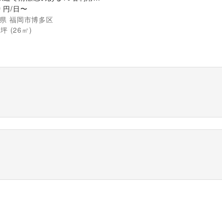
会議室
0
円/日〜
県
福岡市博多区
6
坪 (
26
㎡)