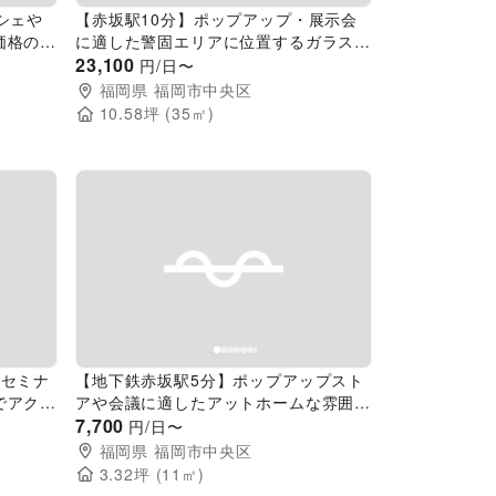
シェや
【赤坂駅10分】ポップアップ・展示会
価格のレ
に適した警固エリアに位置するガラス張
」／敷地
り路面のスペース
23,100
円/日〜
！
福岡県
福岡市中央区
10.58
坪 (
35
㎡)
Next slide
Previous slide
Next slide
やセミナ
【地下鉄赤坂駅5分】ポップアップスト
でアクセ
アや会議に適したアットホームな雰囲気
のレンタルスペース
7,700
円/日〜
福岡県
福岡市中央区
3.32
坪 (
11
㎡)