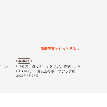
新着記事をもっと見る
事例紹介
イベント
EC発の「酒ガチャ」をリアル体験へ。K
URANDが30回以上のポップアップ出店
2026年7月27日
で届ける“新しいお酒との出会い”