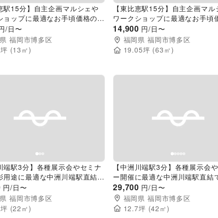
恵駅15分】自主企画マルシェや
【東比恵駅15分】自主企画マル
ショップに最適なお手頃価格のレ
ワークショップに最適なお手頃
ペース「Living1」／敷地全体
ンタルスペース「Community
14,900
円/日〜
円/日〜
イベント開催も可能！
全体の貸切イベント開催も可能
県
福岡市博多区
福岡県
福岡市博多区
3
坪 (
13
㎡)
19.05
坪 (
63
㎡)
evious slide
Next slide
Previous slide
川端駅3分】各種展示会やセミナ
【中洲川端駅3分】各種展示会
影用途に最適な中洲川端駅直結で
ー開催に最適な中洲川端駅直結
ス抜群のレンタルスペース
0
ス抜群のレンタルスペース
29,700
円/日〜
円/日〜
県
福岡市博多区
福岡県
福岡市博多区
5
坪 (
22
㎡)
12.7
坪 (
42
㎡)