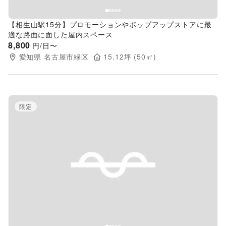
【相生山駅15分】プロモーションやポップアップストアに最
適な路面に面した屋内スペース
8,800
円/日〜
愛知県
名古屋市緑区
15.12
坪 (
50
㎡)
限定
Previous slide
Next s