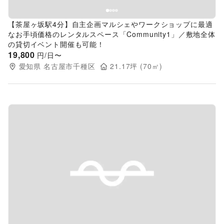
【茶屋ヶ坂駅4分】自主企画マルシェやワークショップに最適
なお手頃価格のレンタルスペース「Community1」／敷地全体
の貸切イベント開催も可能！
19,800
円/日〜
愛知県
名古屋市千種区
21.17
坪 (
70
㎡)
Previous slide
Next s