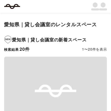
愛知県
｜
貸し会議室
のレンタルスペース
愛知県
｜
貸し会議室
の新着スペース
20
件
1
〜
20
件を表示
検索結果
Previous slide
Next s