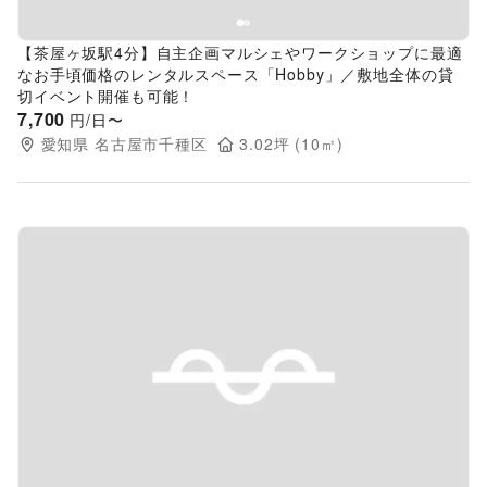
【茶屋ヶ坂駅4分】自主企画マルシェやワークショップに最適
なお手頃価格のレンタルスペース「Hobby」／敷地全体の貸
切イベント開催も可能！
7,700
円/日〜
愛知県
名古屋市千種区
3.02
坪 (
10
㎡)
Previous slide
Next s