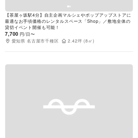
【茶屋ヶ坂駅4分】自主企画マルシェやポップアップストアに
最適なお手頃価格のレンタルスペース「Shop」／敷地全体の
貸切イベント開催も可能！
7,700
円/日〜
愛知県
名古屋市千種区
2.42
坪 (
8
㎡)
Previous slide
Next s