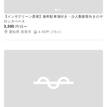
【インザグリーン西尾】無料駐車場付き・少人数接客向きのサ
ロンスペース
3,300
円/日〜
愛知県
西尾市
4.53
坪 (
15
㎡)
Previous slide
Next s