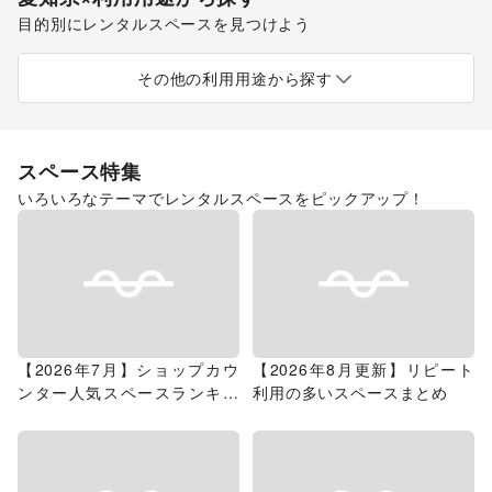
目的別にレンタルスペースを見つけよう
ポップアップストア
食品販売
販促イベント
展示会・個展
キッチンカー・移動販売
その他の利用用途から探す
スペース特集
いろいろなテーマでレンタルスペースをピックアップ！
【2026年7月】ショップカウ
【2026年8月更新】リピート
ンター人気スペースランキン
利用の多いスペースまとめ
グ