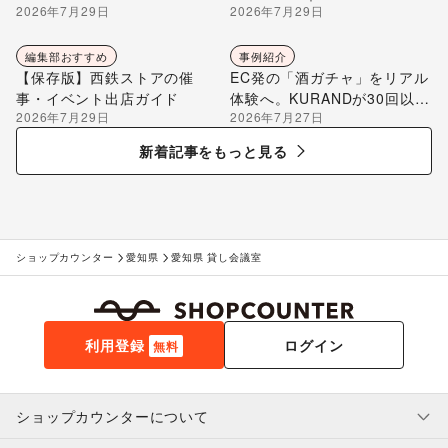
2026年7月29日
2026年7月29日
編集部が解説
編集部おすすめ
事例紹介
【保存版】西鉄ストアの催
EC発の「酒ガチャ」をリアル
事・イベント出店ガイド
体験へ。KURANDが30回以上
2026年7月29日
2026年7月27日
のポップアップ出店で届け
る“新しいお酒との出会い”
新着記事をもっと見る
ショップカウンター
愛知県
愛知県 貸し会議室
利用登録
ログイン
無料
ショップカウンターについて