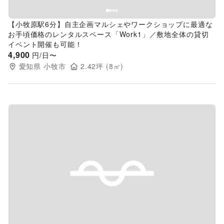
【小牧原駅6分】自主企画マルシェやワークショップに最適な
お手頃価格のレンタルスペース「Work1」／敷地全体の貸切
イベント開催も可能！
4,900
円/日〜
愛知県
小牧市
2.42
坪 (
8
㎡)
Previous slide
Next s