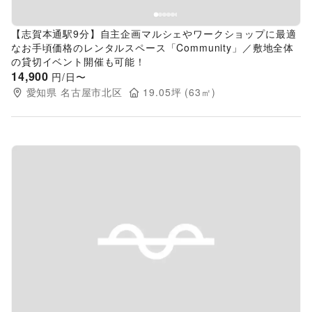
【志賀本通駅9分】自主企画マルシェやワークショップに最適
なお手頃価格のレンタルスペース「Community」／敷地全体
の貸切イベント開催も可能！
14,900
円/日〜
愛知県
名古屋市北区
19.05
坪 (
63
㎡)
Previous slide
Next s