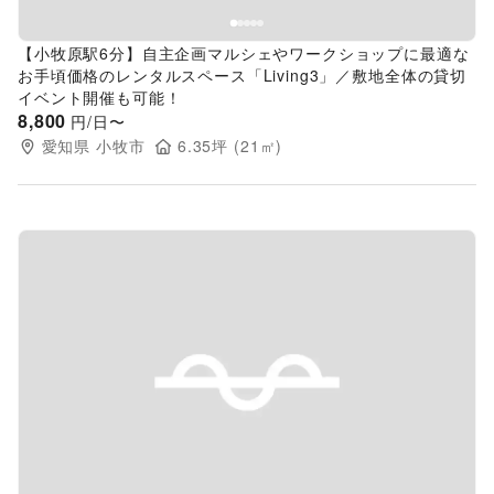
【小牧原駅6分】自主企画マルシェやワークショップに最適な
お手頃価格のレンタルスペース「Living3」／敷地全体の貸切
イベント開催も可能！
8,800
円/日〜
愛知県
小牧市
6.35
坪 (
21
㎡)
Previous slide
Next s