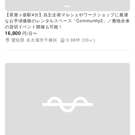
【茶屋ヶ坂駅4分】自主企画マルシェやワークショップに最適
なお手頃価格のレンタルスペース「Community2」／敷地全体
の貸切イベント開催も可能！
16,800
円/日〜
愛知県
名古屋市千種区
9.98
坪 (
33
㎡)
Previous slide
Next s