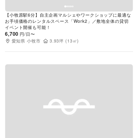
【小牧原駅6分】自主企画マルシェやワークショップに最適な
お手頃価格のレンタルスペース「Work2」／敷地全体の貸切
イベント開催も可能！
6,700
円/日〜
愛知県
小牧市
3.93
坪 (
13
㎡)
Previous slide
Next s