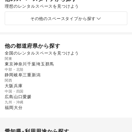
理想のレンタルスペースを見つけよう
ショッピングモール
スーパーマーケット
ギャラリー・貸し画廊
路面店舗
その他のスペースタイプから探す
他の都道府県から探す
全国のレンタルスペースを見つけよう
関東
東京
神奈川
千葉
埼玉
群馬
中部・北陸
静岡
岐阜
三重
新潟
関西
大阪
兵庫
中国・四国
広島
山口
愛媛
九州・沖縄
福岡
大分
愛知県
×利用用途から探す