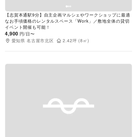
【志賀本通駅9分】自主企画マルシェやワークショップに最適
なお手頃価格のレンタルスペース「Work」／敷地全体の貸切
イベント開催も可能！
4,900
円/日〜
愛知県
名古屋市北区
2.42
坪 (
8
㎡)
Previous slide
Next s