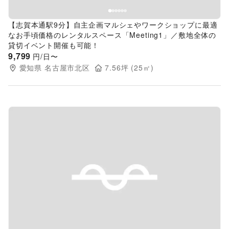
【志賀本通駅9分】自主企画マルシェやワークショップに最適
なお手頃価格のレンタルスペース「Meeting1」／敷地全体の
貸切イベント開催も可能！
9,799
円/日〜
愛知県
名古屋市北区
7.56
坪 (
25
㎡)
Previous slide
Next s