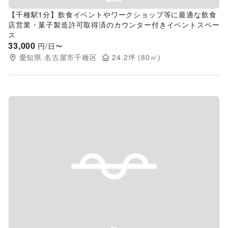
【千種駅1分】飲食イベントやワークショップ等に最適な飲食
店営業・菓子製造許可取得済のカウンター付きイベントスペー
ス
33,000
円/日〜
愛知県
名古屋市千種区
24.2
坪 (
80
㎡)
Previous slide
Next s