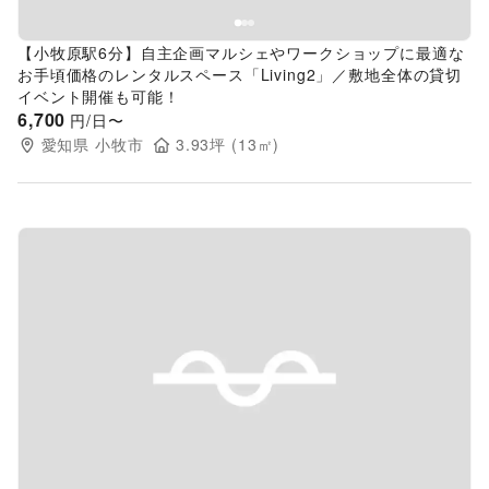
【小牧原駅6分】自主企画マルシェやワークショップに最適な
お手頃価格のレンタルスペース「Living2」／敷地全体の貸切
イベント開催も可能！
6,700
円/日〜
愛知県
小牧市
3.93
坪 (
13
㎡)
Previous slide
Next s