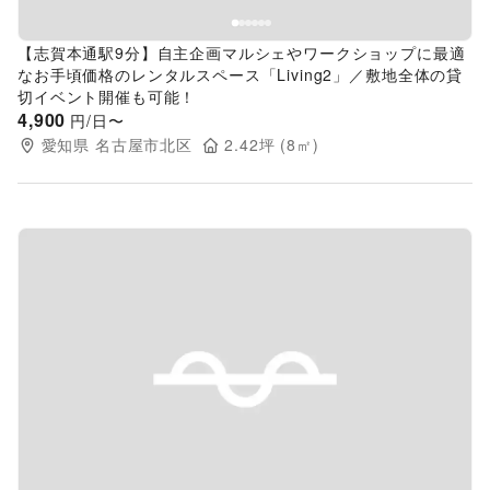
【志賀本通駅9分】自主企画マルシェやワークショップに最適
なお手頃価格のレンタルスペース「Living2」／敷地全体の貸
切イベント開催も可能！
4,900
円/日〜
愛知県
名古屋市北区
2.42
坪 (
8
㎡)
Previous slide
Next s