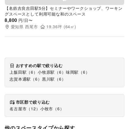
【名鉄吉良吉田駅5分】セミナーやワークショップ、ワーキン
グスペースとして利用可能な和のスペース
8,800
円/日〜
愛知県
西尾市
19.36
坪 (
64
㎡)
おすすめの駅で絞り込む
上飯田駅
（
6
）
小牧原駅
（
6
）
味岡駅
（
6
）
志賀本通駅
（
6
）
黒川駅
（
6
）
市区郡で絞り込む
名古屋市
（
12
）
小牧市
（
6
）
他のスペースタイプから探す