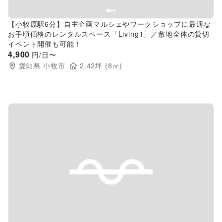
【小牧原駅6分】自主企画マルシェやワークショップに最適な
お手頃価格のレンタルスペース「Living1」／敷地全体の貸切
イベント開催も可能！
4,900
円/日〜
愛知県
小牧市
2.42
坪 (
8
㎡)
Previous slide
Next s