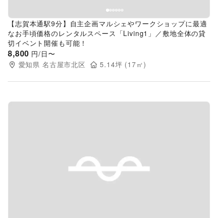
【志賀本通駅9分】自主企画マルシェやワークショップに最適
なお手頃価格のレンタルスペース「Living1」／敷地全体の貸
切イベント開催も可能！
8,800
円/日〜
愛知県
名古屋市北区
5.14
坪 (
17
㎡)
Previous slide
Next s