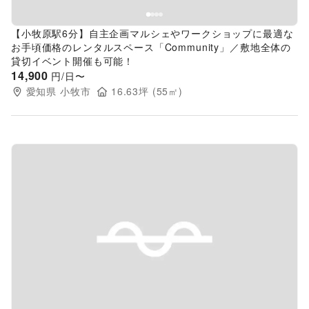
【小牧原駅6分】自主企画マルシェやワークショップに最適な
お手頃価格のレンタルスペース「Community」／敷地全体の
貸切イベント開催も可能！
14,900
円/日〜
愛知県
小牧市
16.63
坪 (
55
㎡)
Previous slide
Next s