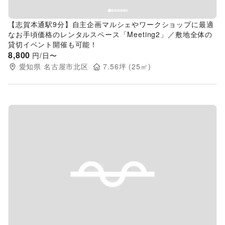
【志賀本通駅9分】自主企画マルシェやワークショップに最適
なお手頃価格のレンタルスペース「Meeting2」／敷地全体の
貸切イベント開催も可能！
8,800
円/日〜
愛知県
名古屋市北区
7.56
坪 (
25
㎡)
Previous slide
Next s